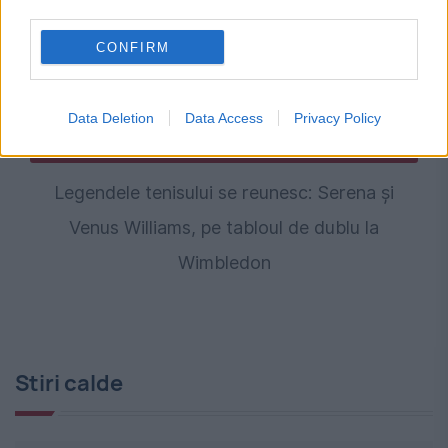
third parties.
CONFIRM
Data Deletion
Data Access
Privacy Policy
SPORT
Legendele tenisului se reunesc: Serena și
Venus Williams, pe tabloul de dublu la
Wimbledon
Stiri calde