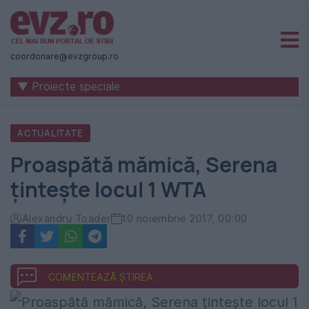
Știri
naționale
coordonare@evzgroup.ro
și
▼ Proiecte speciale
internaționale
|
ACTUALITATE
România
Proaspătă mămică, Serena
-
țintește locul 1 WTA
Evenimentul
Zilei
Alexandru Toader
10 noiembrie 2017, 00:00
COMENTEAZĂ ȘTIREA