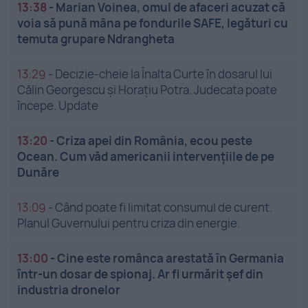
13:38
-
Marian Voinea, omul de afaceri acuzat că
voia să pună mâna pe fondurile SAFE, legături cu
temuta grupare Ndrangheta
13:29
-
Decizie-cheie la Înalta Curte în dosarul lui
Călin Georgescu și Horațiu Potra. Judecata poate
începe. Update
13:20
-
Criza apei din România, ecou peste
Ocean. Cum văd americanii intervențiile de pe
Dunăre
13:09
-
Când poate fi limitat consumul de curent.
Planul Guvernului pentru criza din energie.
13:00
-
Cine este românca arestată în Germania
într-un dosar de spionaj. Ar fi urmărit șef din
industria dronelor