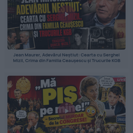
Jean Maurer, Adevărul Neștiut: Cearta cu Serghei
Mizil, Crima din Familia Ceaușescu și Trucurile KGB