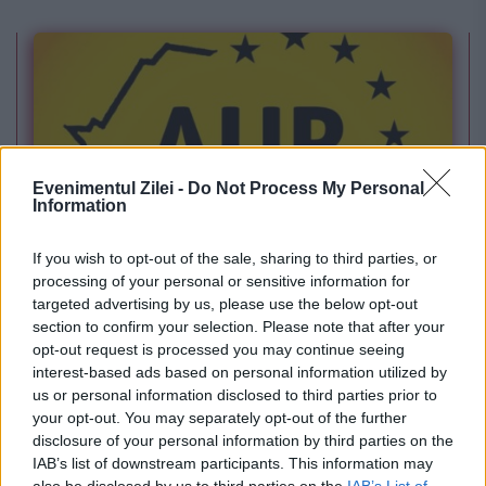
Evenimentul Zilei -
Do Not Process My Personal
Information
POLITICA
If you wish to opt-out of the sale, sharing to third parties, or
processing of your personal or sensitive information for
Legea biodiversității a trecut de Comisia
targeted advertising by us, please use the below opt-out
section to confirm your selection. Please note that after your
Juridică și de Mediu. Tensiuni între AUR și
opt-out request is processed you may continue seeing
USR din cauza termenilor din proiect
interest-based ads based on personal information utilized by
us or personal information disclosed to third parties prior to
your opt-out. You may separately opt-out of the further
disclosure of your personal information by third parties on the
IAB’s list of downstream participants. This information may
also be disclosed by us to third parties on the
IAB’s List of