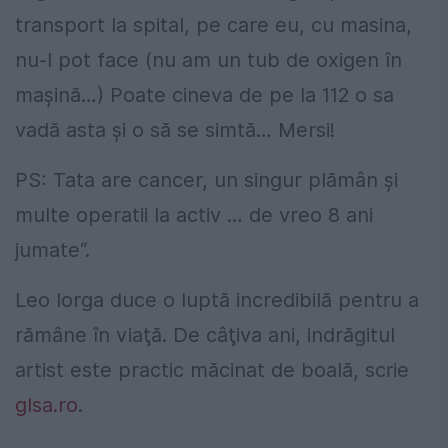
transport la spital, pe care eu, cu masina,
nu-l pot face (nu am un tub de oxigen în
maşină…) Poate cineva de pe la 112 o sa
vadă asta şi o să se simtă… Mersi!
PS: Tata are cancer, un singur plămân şi
multe operatii la activ … de vreo 8 ani
jumate“.
Leo Iorga duce o luptă incredibilă pentru a
rămâne în viaţă. De câţiva ani, indrăgitul
artist este practic măcinat de boală, scrie
glsa.ro
.