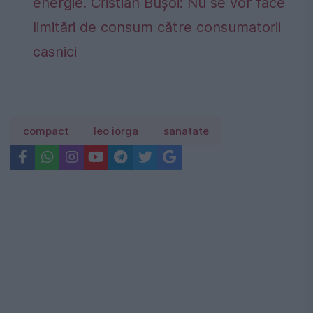
energie. Cristian Bușoi: Nu se vor face
limitări de consum către consumatorii
casnici
compact
leo iorga
sanatate