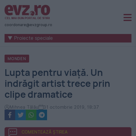
Știri
naționale
coordonare@evzgroup.ro
și
▼ Proiecte speciale
internaționale
|
MONDEN
România
Lupta pentru viață. Un
-
indrăgit artist trece prin
Evenimentul
clipe dramatice
Zilei
Mihnea Tălău
31 octombrie 2019, 18:37
COMENTEAZĂ ȘTIREA