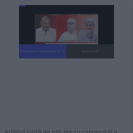
Următorul videoclip în 4
Anulează
Artistul luptă de opt ani cu cancerul și a