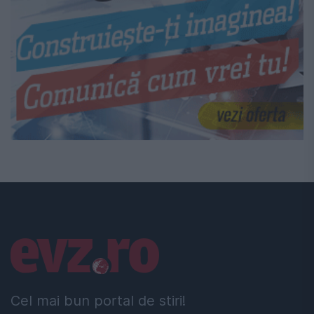
Linkuri utile
Cel mai bun portal de stiri!