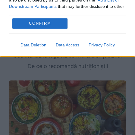
Downstream Participants
that may further disclose it to other
third parties.
CONFIRM
SOCIAL
Data Deletion
Data Access
Privacy Policy
Cea mai bună legumă pentru creier și inimă.
De ce o recomandă nutriționiștii