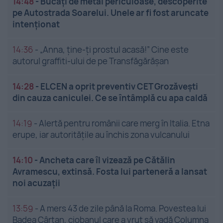
14:48
-
Bucăți de metal periculoase, descoperite
pe Autostrada Soarelui. Unele ar fi fost aruncate
intenționat
14:36
-
„Anna, ține-ți prostul acasă!” Cine este
autorul graffiti-ului de pe Transfăgărășan
14:28
-
ELCEN a oprit preventiv CET Grozăveşti
din cauza caniculei. Ce se întâmplă cu apa caldă
14:19
-
Alertă pentru românii care merg în Italia. Etna
erupe, iar autoritățile au închis zona vulcanului
14:10
-
Ancheta care îl vizează pe Cătălin
Avramescu, extinsă. Fosta lui parteneră a lansat
noi acuzații
13:59
-
A mers 43 de zile până la Roma. Povestea lui
Badea Cârțan, ciobanul care a vrut să vadă Columna