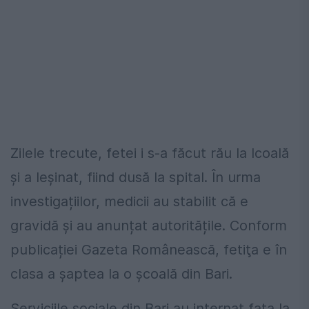
Zilele trecute, fetei i s-a făcut rău la lcoală
și a leșinat, fiind dusă la spital. În urma
investigațiilor, medicii au stabilit că e
gravidă și au anunțat autoritățile. Conform
publicației Gazeta Românească, fetiţa e în
clasa a şaptea la o şcoală din Bari.
Serviciile sociale din Bari au internat fata la