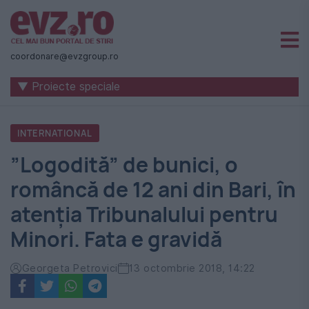
Știri
naționale
coordonare@evzgroup.ro
și
▼ Proiecte speciale
internaționale
|
INTERNATIONAL
România
”Logodită” de bunici, o
-
româncă de 12 ani din Bari, în
Evenimentul
atenția Tribunalului pentru
Zilei
Minori. Fata e gravidă
Georgeta Petrovici
13 octombrie 2018, 14:22