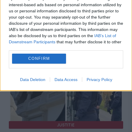
interest-based ads based on personal information utilized by
POLITICA
us or personal information disclosed to third parties prior to
your opt-out. You may separately opt-out of the further
Nicușor Dan: Holocaustul romilor rămâne un
disclosure of your personal information by third parties on the
IAB’s list of downstream participants. This information may
capitol insuficient cunoscut. Mesaj de Ziua
also be disclosed by us to third parties on the
IAB’s List of
Europeană de Comemorare a Holocaustului
Downstream Participants
that may further disclose it to other
third parties.
Romilor
CONFIRM
Data Deletion
Data Access
Privacy Policy
JUSTITIE