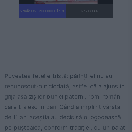
Următorul videoclip în 4
Anulează
Povestea fetei e tristă: părinții ei nu au
recunoscut-o niciodată, astfel că a ajuns în
grija așa-zișilor bunici paterni, romi români
care trăiesc în Bari. Când a împlinit vârsta
de 11 ani aceștia au decis să o logodească
pe puștoaică, conform tradiției, cu un băiat