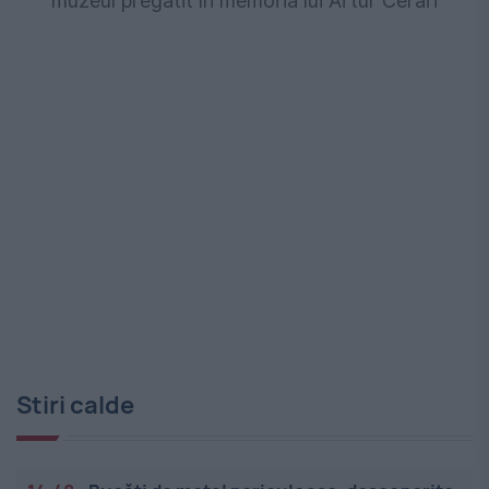
muzeul pregătit în memoria lui Artur Cerari
Stiri calde