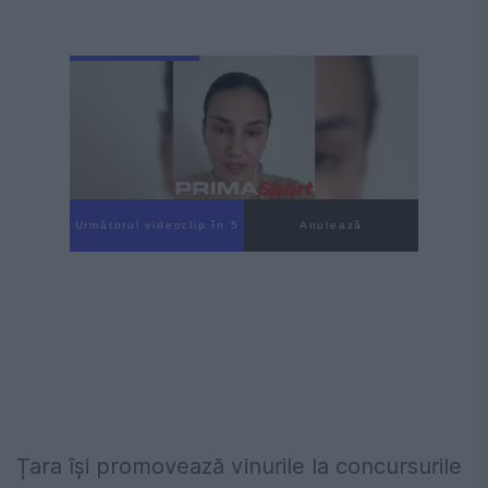
Următorul videoclip în 3
Anulează
Țara își promovează vinurile la concursurile