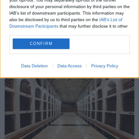
disclosure of your personal information by third parties on the
satisface cele mai rafinate gusturi și cerințe
IAB’s list of downstream participants. This information may
also be disclosed by us to third parties on the
IAB’s List of
ale pieței. Cricova este un brand valoros
Downstream Participants
that may further disclose it to other
pentru Republica Moldova, fiind cunoscut
third parties.
departe peste hotarele ei.
CONFIRM
Data Deletion
Data Access
Privacy Policy