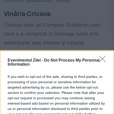
conform utilizatorilor Vivino.
Vinăria Cricova
Cricova este un Complex Subteran unic,
care s-a remarcat în întreaga lume prin
labirinturile sale imense şi vinurile
excelente. Originea acestei locații
impresionante se situează în anul 1952.
Evenimentul Zilei -
Do Not Process My Personal
Information
Combinatul de vinuri Cricova s-a afirmat
If you wish to opt-out of the sale, sharing to third parties, or
printr-o tendință de inovație continuă. În
processing of your personal or sensitive information for
prezent, întreprinderea utilizează cele mai
targeted advertising by us, please use the below opt-out
section to confirm your selection. Please note that after your
sofisticate tehnologii din lume în domeniul
opt-out request is processed you may continue seeing
interest-based ads based on personal information utilized by
vinificației. Aceasta posedă arta de a
us or personal information disclosed to third parties prior to
produce cele mai diverse tipuri de vinuri și
your opt-out. You may separately opt-out of the further