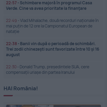
22:57
-
Schimbare majoră în programul Casa
Verde. Cine va avea prioritate la finanțare
22:49
-
Vlad Mihalache, două recorduri naționale în
mai puțin de 12 ore la Campionatul European de
nataţie
22:38
-
Banii vin după o perioadă de schimbări.
Trei zodii chinezești sunt favorizate între 10 și 16
august
22:30
-
Donald Trump, președintele SUA, cere
compensații uriașe din partea Iranului
HAI România!