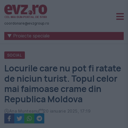
Știri
naționale
coordonare@evzgroup.ro
și
▼ Proiecte speciale
internaționale
|
SOCIAL
România
Locurile care nu pot fi ratate
-
de niciun turist. Topul celor
Evenimentul
mai faimoase crame din
Zilei
Republica Moldova
Ana Munteanu
20 ianuarie 2025, 17:19