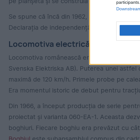
pe planșetă și se construia în atelierele din 
participants
Downstream 
Se spune că încă din 1962, începuse despri
Declarația de independență din 1964 nu a f
Locomotiva electrică nr.1 - momen
Locomotiva românească era fabricată sub l
Svenska Elektriska AB). Puterea unei astfel
maximă de 120 km/h. Primele probe pe calea 
Era momentul istoric de debut pentru tracți
Din 1966, a început producția de serie pent
proiectat și varianta 060-EA-1. Aceasta dez
boghiuri. Fiecare boghiu era prevăzut cu câte
Boghiul
este subansamblul compus din cadru me