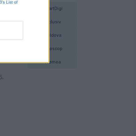
B’s List of
SmartDigi
Exclusiv
Moldova
Horoscop
Vremea
5.