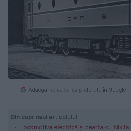
Adaugă-ne ca sursă preferată în Google
Din cuprinsul articolului
Locomotiva electrică și cearta cu Nikit