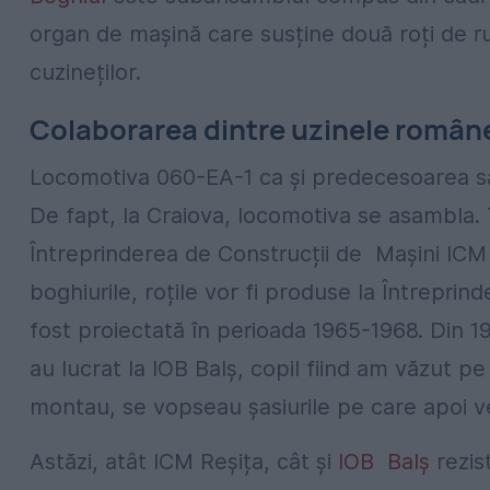
organ de mașină care susține două roți de ru
cuzineților.
Colaborarea dintre uzinele româneș
Locomotiva 060-EA-1 ca și predecesoarea sa e
De fapt, la Craiova, locomotiva se asambla. T
Întreprinderea de Construcții de Mașini ICM
boghiurile, roțile vor fi produse la Întreprind
fost proiectată în perioada 1965-1968. Din 1
au lucrat la IOB Balș, copil fiind am văzut 
montau, se vopseau șasiurile pe care apoi ven
Astăzi, atât ICM Reșița, cât și
IOB Balș
rezis