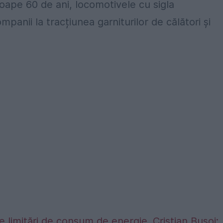
proape 60 de ani, locomotivele cu sigla
anii la tracțiunea garniturilor de călători și
e limitări de consum de energie. Cristian Bușoi: