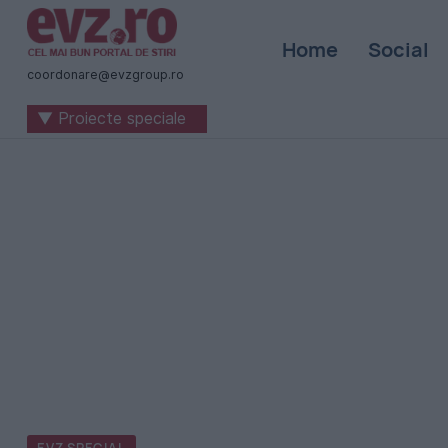
Știri
Home
Social
naționale
coordonare@evzgroup.ro
și
▼ Proiecte speciale
internaționale
|
România
-
Evenimentul
Zilei