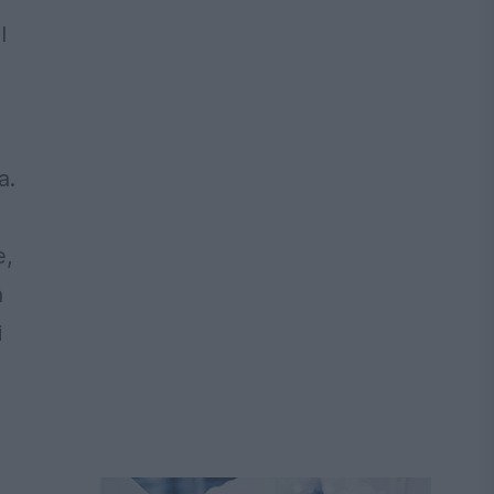
l
a.
e,
a
i