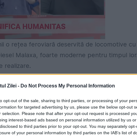
 o rețea feroviară deservită de locomotive cu
iesel Malaxa, foarte moderne pentru timpul lor
e realizare.
Nikita Sergheevici Hrusciov
l Zilei -
Do Not Process My Personal Information
umărul 1
nu s-a născut din nimic. Inginerii român
to opt-out of the sale, sharing to third parties, or processing of your per
e suedeze. În varaa anului 1962, liderul sovietic
formation for targeted advertising by us, please use the below opt-out s
r selection. Please note that after your opt-out request is processed y
părat că România dorea o licență suedeză, în loc
eing interest-based ads based on personal information utilized by us or
 metalică a primei locomotive care se proiecta
disclosed to third parties prior to your opt-out. You may separately opt-
losure of your personal information by third parties on the IAB’s list of