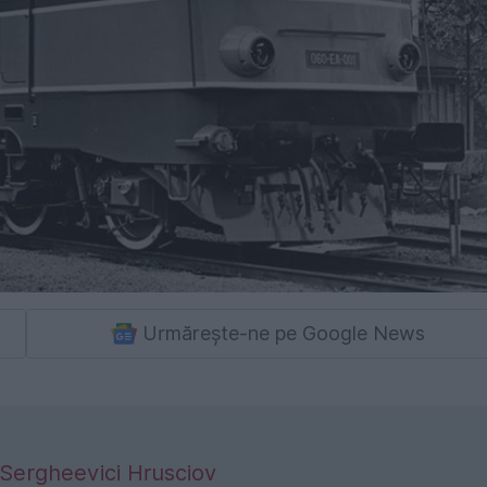
Urmărește-ne pe Google News
a Sergheevici Hrusciov