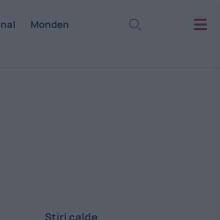
onal
Monden
Stiri calde