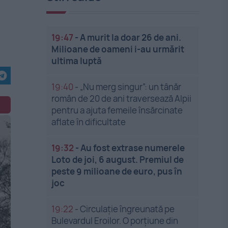
19:47
-
A murit la doar 26 de ani.
Milioane de oameni i-au urmărit
ultima luptă
19:40
-
„Nu merg singur”: un tânăr
român de 20 de ani traversează Alpii
pentru a ajuta femeile însărcinate
aflate în dificultate
19:32
-
Au fost extrase numerele
Loto de joi, 6 august. Premiul de
peste 9 milioane de euro, pus în
joc
19:22
-
Circulație îngreunată pe
Bulevardul Eroilor. O porțiune din