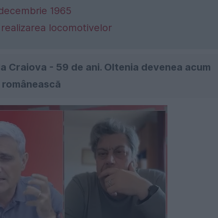
 decembrie 1965
 realizarea locomotivelor
la Craiova - 59 de ani. Oltenia devenea acum
ră românească