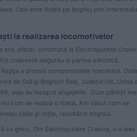
lare. Osia este fixată pe boghiu prin intermediu
ti la realizarea locomotivelor
ra, oficial, construită la Electroputere Craiov
ot craiovenii asigurau și partea electrică.
 Reșița a produs componentele mecanice. Osiil
erea de Osii și Boghiuri Balș, Județul Olt. Uzina 
969, deja au început angajările. Cum părinții me
pe viu cum se realiza o roată, Am văzut cum se
eau osiile și roțile, rezultând boghiul.
tă cu greu. Din Electroputere Craiova, s-a ales