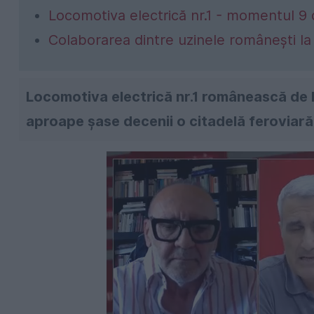
Locomotiva electrică nr.1 - momentul 9
Colaborarea dintre uzinele românești la
Locomotiva electrică nr.1 românească de 
aproape șase decenii o citadelă ferovia