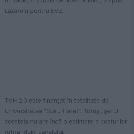
un radio, o şcoală de lideri politici", a spus
Lăzăroiu pentru EVZ.
TVH 2.0 este finanţat în totalitate de
Universitatea "Spiru Haret". Totuşi, şeful
acesteia nu are încă o estimare a costurilor
rebranduirii canalului.