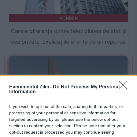
MONDEN
Care e diferența dintre televiziunea de stat și
cea privată. Explicațiile oferite de un reporter
Evenimentul Zilei -
Do Not Process My Personal
Information
If you wish to opt-out of the sale, sharing to third parties, or
processing of your personal or sensitive information for
POLITICA
targeted advertising by us, please use the below opt-out
section to confirm your selection. Please note that after your
PSD cere activarea mecanismului european
opt-out request is processed you may continue seeing