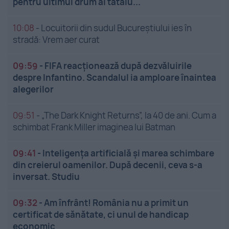
pentru ultimul drum al tatălu...
10:08
-
Locuitorii din sudul Bucureștiului ies în
stradă: Vrem aer curat
09:59
-
FIFA reacționează după dezvăluirile
despre Infantino. Scandalul ia amploare înaintea
alegerilor
09:51
-
„The Dark Knight Returns”, la 40 de ani. Cum a
schimbat Frank Miller imaginea lui Batman
09:41
-
Inteligența artificială și marea schimbare
din creierul oamenilor. După decenii, ceva s-a
inversat. Studiu
09:32
-
Am înfrânt! România nu a primit un
certificat de sănătate, ci unul de handicap
economic