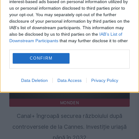
interest-based ads based on personal information utilized by
de urgență pentru energie și susține
us or personal information disclosed to third parties prior to
menținerea centralelor pe cărbune. Critici la
your opt-out. You may separately opt-out of the further
disclosure of your personal information by third parties on the
adresa lui Bolojan
IAB’s list of downstream participants. This information may
also be disclosed by us to third parties on the
IAB’s List of
Downstream Participants
that may further disclose it to other
third parties.
CONFIRM
Data Deletion
Data Access
Privacy Policy
MONDEN
Canal+ îngroapă securea războiului după
controversele de la Cannes. Investiție uriașă
până în 2032