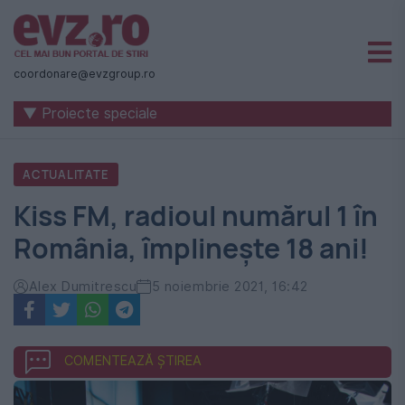
Știri
naționale
coordonare@evzgroup.ro
și
▼ Proiecte speciale
internaționale
|
ACTUALITATE
România
Kiss FM, radioul numărul 1 în
-
România, împlinește 18 ani!
Evenimentul
Zilei
Alex Dumitrescu
5 noiembrie 2021, 16:42
COMENTEAZĂ ȘTIREA