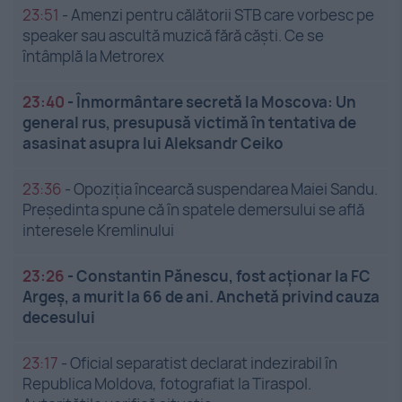
23:51
-
Amenzi pentru călătorii STB care vorbesc pe
speaker sau ascultă muzică fără căști. Ce se
întâmplă la Metrorex
23:40
-
Înmormântare secretă la Moscova: Un
general rus, presupusă victimă în tentativa de
asasinat asupra lui Aleksandr Ceiko
23:36
-
Opoziția încearcă suspendarea Maiei Sandu.
Președinta spune că în spatele demersului se află
interesele Kremlinului
23:26
-
Constantin Pănescu, fost acționar la FC
Argeș, a murit la 66 de ani. Anchetă privind cauza
decesului
23:17
-
Oficial separatist declarat indezirabil în
Republica Moldova, fotografiat la Tiraspol.