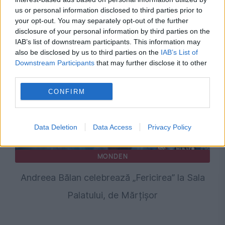
us or personal information disclosed to third parties prior to
Recomandările noastre
your opt-out. You may separately opt-out of the further
disclosure of your personal information by third parties on the
IAB’s list of downstream participants. This information may
also be disclosed by us to third parties on the
IAB’s List of
Downstream Participants
that may further disclose it to other
third parties.
CONFIRM
Data Deletion
Data Access
Privacy Policy
MONDEN
Andreea Bălan celebrează „Fericirea” la Sala
Palatului, de Mărțișor