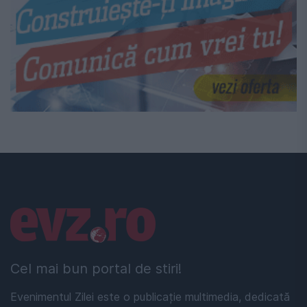
Linkuri utile
Cel mai bun portal de stiri!
Evenimentul Zilei este o publicație multimedia, dedicată