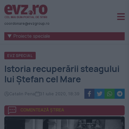
Știri
naționale
coordonare@evzgroup.ro
și
▼ Proiecte speciale
internaționale
|
EVZ SPECIAL
România
Istoria recuperării steagului
-
lui Ștefan cel Mare
Evenimentul
Zilei
Catalin Pena
31 iulie 2020, 18:39
COMENTEAZĂ ȘTIREA