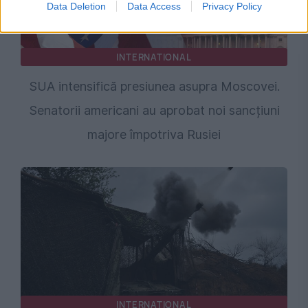
Data Deletion
Data Access
Privacy Policy
INTERNATIONAL
SUA intensifică presiunea asupra Moscovei.
Senatorii americani au aprobat noi sancțiuni
majore împotriva Rusiei
INTERNATIONAL