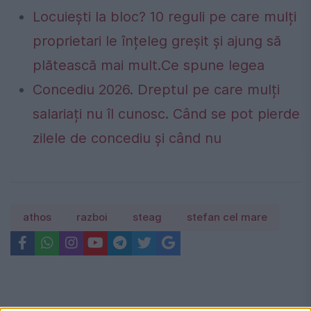
Locuiești la bloc? 10 reguli pe care mulți
proprietari le înțeleg greșit și ajung să
plătească mai mult.Ce spune legea
Concediu 2026. Dreptul pe care mulți
salariați nu îl cunosc. Când se pot pierde
zilele de concediu și când nu
athos
razboi
steag
stefan cel mare