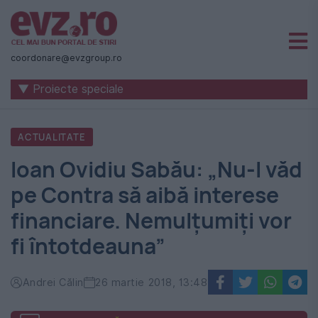
Știri
naționale
coordonare@evzgroup.ro
și
▼ Proiecte speciale
internaționale
|
ACTUALITATE
România
Ioan Ovidiu Sabău: „Nu-l văd
-
pe Contra să aibă interese
Evenimentul
financiare. Nemulțumiți vor
Zilei
fi întotdeauna”
Andrei Călin
26 martie 2018, 13:48