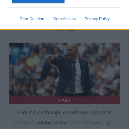
România câștigă teren în clasamentul FIFA
după Cupa Mondială. Spania, noul lider
Data Deletion
Data Access
Privacy Policy
mondial
SPORT
Didier Deschamps se retrage sâmbătă!
Zinédine Zidane preia conducerea Franței,