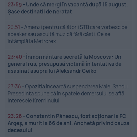
23:59
-
Unde să mergi în vacanță după 15 august.
Șase destinații de neratat
23:51
-
Amenzi pentru călătorii STB care vorbesc pe
speaker sau ascultă muzică fără căști. Ce se
întâmplă la Metrorex
23:40
-
Înmormântare secretă la Moscova: Un
general rus, presupusă victimă în tentativa de
asasinat asupra lui Aleksandr Ceiko
23:36
-
Opoziția încearcă suspendarea Maiei Sandu.
Președinta spune că în spatele demersului se află
interesele Kremlinului
23:26
-
Constantin Pănescu, fost acționar la FC
Argeș, a murit la 66 de ani. Anchetă privind cauza
decesului