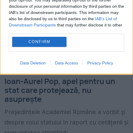
disclosure of your personal information by third parties on the
IAB’s list of downstream participants. This information may
also be disclosed by us to third parties on the
IAB’s List of
Downstream Participants
that may further disclose it to other
third parties.
CONFIRM
Data Deletion
Data Access
Privacy Policy
Sursa foto: CNIR
Ioan-Aurel Pop, apel pentru un
stat care protejează, nu
asuprește
Președintele Academiei Române a vorbit și
despre rolul statului în raport cu cetățenii și
comunitatea științifică: