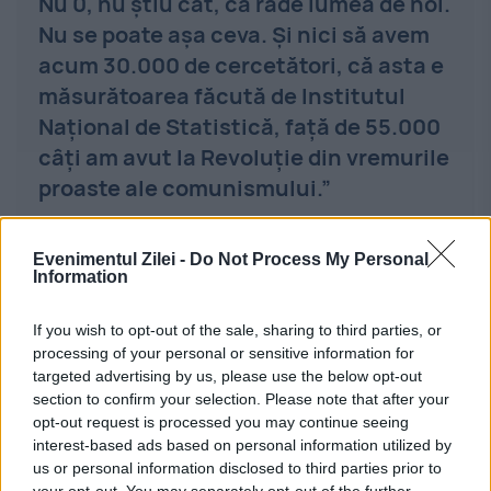
Nu 0, nu știu cât, că râde lumea de noi.
Nu se poate așa ceva. Și nici să avem
acum 30.000 de cercetători, că asta e
măsurătoarea făcută de Institutul
Național de Statistică, față de 55.000
câți am avut la Revoluție din vremurile
proaste ale comunismului.”
El a mai menționat că țări vecine precum
Evenimentul Zilei -
Do Not Process My Personal
Information
Bulgaria, Ungaria sau Cehia au în prezent
If you wish to opt-out of the sale, sharing to third parties, or
mai mulți cercetători decât România, deși
processing of your personal or sensitive information for
au o populație mai mică.
targeted advertising by us, please use the below opt-out
section to confirm your selection. Please note that after your
opt-out request is processed you may continue seeing
interest-based ads based on personal information utilized by
us or personal information disclosed to third parties prior to
your opt-out. You may separately opt-out of the further