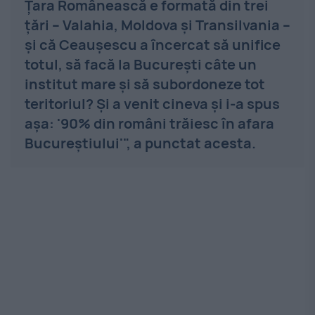
Țara Românească e formată din trei
țări – Valahia, Moldova și Transilvania –
și că Ceaușescu a încercat să unifice
totul, să facă la București câte un
institut mare și să subordoneze tot
teritoriul? Și a venit cineva și i-a spus
așa: '90% din români trăiesc în afara
Bucureștiului'", a punctat acesta.