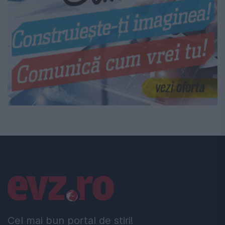
Linkuri utile
Cel mai bun portal de stiri!