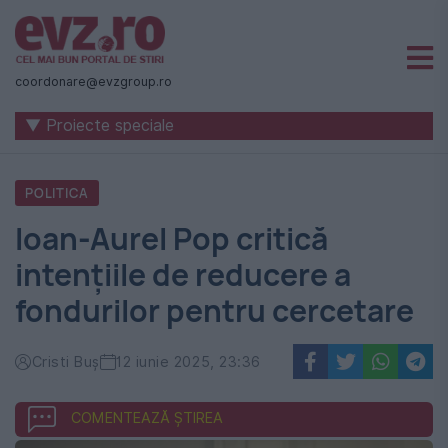
Știri
naționale
coordonare@evzgroup.ro
și
▼ Proiecte speciale
internaționale
|
POLITICA
România
Ioan-Aurel Pop critică
-
intențiile de reducere a
Evenimentul
fondurilor pentru cercetare
Zilei
Cristi Buș
12 iunie 2025, 23:36
COMENTEAZĂ ȘTIREA