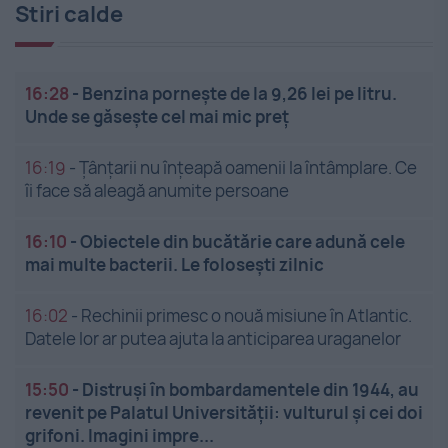
Stiri calde
16:28
-
Benzina pornește de la 9,26 lei pe litru.
Unde se găsește cel mai mic preț
16:19
-
Țânțarii nu înțeapă oamenii la întâmplare. Ce
îi face să aleagă anumite persoane
16:10
-
Obiectele din bucătărie care adună cele
mai multe bacterii. Le folosești zilnic
16:02
-
Rechinii primesc o nouă misiune în Atlantic.
Datele lor ar putea ajuta la anticiparea uraganelor
15:50
-
Distruși în bombardamentele din 1944, au
revenit pe Palatul Universității: vulturul și cei doi
grifoni. Imagini impre...