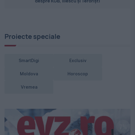
despre KGB, Iliescu și Teroriști
Proiecte speciale
SmartDigi
Exclusiv
Moldova
Horoscop
Vremea