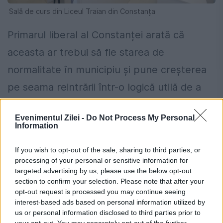
Sală de curs din Liceul Traian din Constanța
Primarul liberal al Constanței arată că
aceasta ar trebui să fie starea de
normalitate în municipiu și pune creșterea
pe seama reintrării într-o logică utilă de a
face lucrurile, folosind fonduri europene.
Evenimentul Zilei -
Do Not Process My Personal
Information
If you wish to opt-out of the sale, sharing to third parties, or
processing of your personal or sensitive information for
targeted advertising by us, please use the below opt-out
section to confirm your selection. Please note that after your
opt-out request is processed you may continue seeing
interest-based ads based on personal information utilized by
us or personal information disclosed to third parties prior to
your opt-out. You may separately opt-out of the further