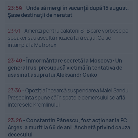
23:59
-
Unde să mergi în vacanță după 15 august.
Șase destinații de neratat
23:51
-
Amenzi pentru călătorii STB care vorbesc pe
speaker sau ascultă muzică fără căști. Ce se
întâmplă la Metrorex
23:40
-
Înmormântare secretă la Moscova: Un
general rus, presupusă victimă în tentativa de
asasinat asupra lui Aleksandr Ceiko
23:36
-
Opoziția încearcă suspendarea Maiei Sandu.
Președinta spune că în spatele demersului se află
interesele Kremlinului
23:26
-
Constantin Pănescu, fost acționar la FC
Argeș, a murit la 66 de ani. Anchetă privind cauza
decesului