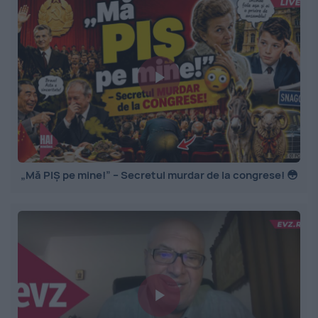
„Mă PIȘ pe mine!” – Secretul murdar de la congrese! 😳