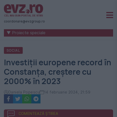
Știri
naționale
coordonare@evzgroup.ro
și
▼ Proiecte speciale
internaționale
|
SOCIAL
România
Investiții europene record în
-
Constanța, creștere cu
Evenimentul
2000% în 2023
Zilei
Daniela Popescu
14 februarie 2024, 21:59
COMENTEAZĂ ȘTIREA