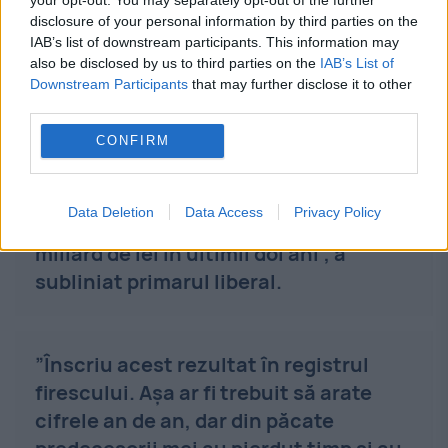
disclosure of your personal information by third parties on the
IAB’s list of downstream participants. This information may
also be disclosed by us to third parties on the
IAB’s List of
Downstream Participants
that may further disclose it to other
third parties.
„Am preluat o administrație
încremenită în a nu face nimic și am
CONFIRM
ajuns astăzi la performanța de a
crește investițiile directe în
Data Deletion
Data Access
Privacy Policy
dezvoltarea municipiului la peste un
miliard de lei în ultimii doi ani”, a
subliniat primarul liberal.
”Înscriu acest rezultat în registrul
firescului. Așa ar fi trebuit să arate
cifrele an de an, dar din păcate