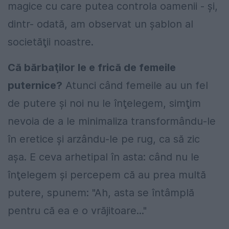
magice cu care putea controla oamenii - şi,
dintr- odată, am observat un şablon al
societăţii noastre.
Că bărbaţilor le e frică de femeile
puternice?
Atunci când femeile au un fel
de putere şi noi nu le înţelegem, simţim
nevoia de a le minimaliza transformându-le
în eretice şi arzându-le pe rug, ca să zic
aşa. E ceva arhetipal în asta: când nu le
înţelegem şi percepem că au prea multă
putere, spunem: "Ah, asta se întâmplă
pentru că ea e o vrăjitoare..."