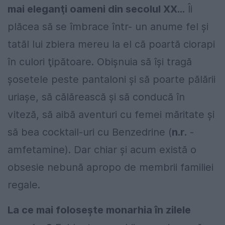
mai eleganţi oameni din secolul XX...
Îi
plăcea să se îmbrace într- un anume fel şi
tatăl lui zbiera mereu la el că poartă ciorapi
în culori ţipătoare. Obişnuia să îşi tragă
şosetele peste pantaloni şi să poarte pălării
uriaşe, să călărească şi să conducă în
viteză, să aibă aventuri cu femei măritate şi
să bea cocktail-uri cu Benzedrine (
n.r.
-
amfetamine). Dar chiar şi acum există o
obsesie nebună apropo de membrii familiei
regale.
La ce mai foloseşte monarhia în zilele