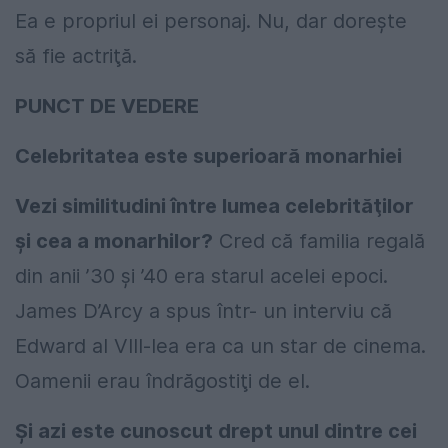
Ea e propriul ei personaj. Nu, dar doreşte
să fie actriţă.
PUNCT DE VEDERE
Celebritatea este superioară monarhiei
Vezi similitudini între lumea celebrităţilor
şi cea a monarhilor?
Cred că familia regală
din anii ’30 şi ’40 era starul acelei epoci.
James D’Arcy a spus într- un interviu că
Edward al VIII-lea era ca un star de cinema.
Oamenii erau îndrăgostiţi de el.
Şi azi este cunoscut drept unul dintre cei