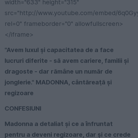
width="633" height="315"
src="http://www.youtube.com/embed/6q0G
rel=0" frameborder="0" allowfullscreen>
</iframe>
"Avem luxul şi capacitatea de a face
lucruri diferite - să avem cariere, familii şi
dragoste - dar rămâne un număr de
jonglerie." MADONNA, cântăreaţă şi
regizoare
CONFESIUNI
Madonna a detaliat şi ce a înfruntat
pentru a deveni regizoare, dar şi ce crede