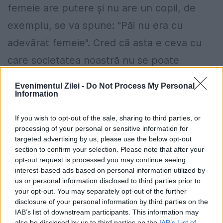
femeie are putere şi nu are un copil, de
exemplu, se va spune: "Păi nu era cu
adevărat femeie". Cred că asta e ceva cu
care societatea noastră nu se poate
împăca – o femeie puternică şi lipsită de
Evenimentul Zilei -
Do Not Process My Personal
copii.
Information
If you wish to opt-out of the sale, sharing to third parties, or
La începutul carierei tale, ce femei
processing of your personal or sensitive information for
admirai?
Desigur, erau multe artiste. Le
targeted advertising by us, please use the below opt-out
section to confirm your selection. Please note that after your
admiram pe Frida Kahlo, Martha Graham,
opt-out request is processed you may continue seeing
interest-based ads based on personal information utilized by
Tina Modotti – femei care erau artiste,
us or personal information disclosed to third parties prior to
luptau pentru libertate, activiste politice,
your opt-out. You may separately opt-out of the further
disclosure of your personal information by third parties on the
femei care trăiau într-o lume a bărbaţilor şi
IAB’s list of downstream participants. This information may
also be disclosed by us to third parties on the
IAB’s List of