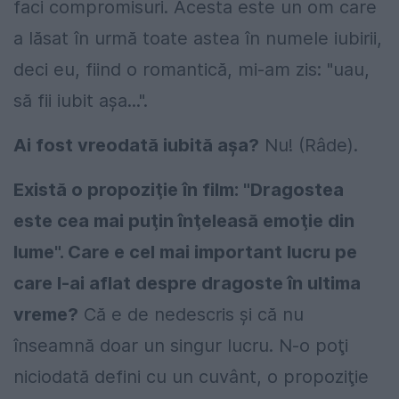
faci compromisuri. Acesta este un om care
a lăsat în urmă toate astea în numele iubirii,
deci eu, fiind o romantică, mi-am zis: "uau,
să fii iubit aşa...".
Ai fost vreodată iubită aşa?
Nu! (Râde).
Există o propoziţie în film: "Dragostea
este cea mai puţin înţeleasă emoţie din
lume". Care e cel mai important lucru pe
care l-ai aflat despre dragoste în ultima
vreme?
Că e de nedescris şi că nu
înseamnă doar un singur lucru. N-o poţi
niciodată defini cu un cuvânt, o propoziţie