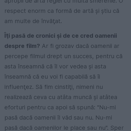
apropii de arta regiei cu multă smerenie. O
respect enorm ca formă de artă şi ştiu că
am multe de învăţat.
Îţi pasă de cronici şi de ce cred oamenii
despre film?
Ar fi grozav dacă oamenii ar
percepe filmul drept un succes, pentru că
asta înseamnă că îl vor vedea şi asta
înseamnă că eu voi fi capabilă să îi
influenţez. Să fim cinstiţi, nimeni nu
realizează ceva cu atâta muncă şi atâtea
eforturi pentru ca apoi să spună: "Nu-mi
pasă dacă oamenii îl văd sau nu. Nu-mi
pasă dacă oamenilor le place sau nu". Sper