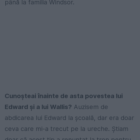
până la familia Windsor.
Cunoşteai înainte de asta povestea lui
Edward şi a lui Wallis?
Auzisem de
abdicarea lui Edward la şcoală, dar era doar
ceva care mi-a trecut pe la ureche. Ştiam
doar că acest tip a renunţat la tron pentru