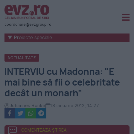
Știri
naționale
coordonare@evzgroup.ro
și
▼ Proiecte speciale
internaționale
|
ACTUALITATE
România
INTERVIU cu Madonna: "E
-
mai bine să fii o celebritate
Evenimentul
decât un monarh"
Zilei
Johannes Bonke
18 ianuarie 2012, 14:27
COMENTEAZĂ ȘTIREA