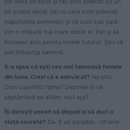
tot ceea ce spun şi fac este judecat cu un
alt etalon decât cel cu care sunt judecaţi
majoritatea oamenilor şi că sunt sub lupă
într-o măsură mai mare decât ei. Pot şi să
folosesc asta pentru binele tuturor. Ştiu că
pot influenţa oamenii.
S-a spus că eşti cea mai faimoasă femeie
din lume. Crezi că e adevărat?
Nu ştiu.
Cum cuantifici faima? Depinde în ce
săptămână ne aflăm, nu-i aşa?
Îţi doreşti uneori să dispari şi să duci o
viaţă secretă?
Da. E un paradox.
<iframe