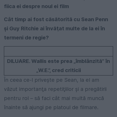
fiica ei despre noul ei film
Cât timp ai fost căsătorită cu Sean Penn
şi Guy Ritchie ai învăţat multe de la ei în
termeni de regie?
DILUARE. Wallis este prea „îmblânzită” în
„W.E.”, cred criticii
În ceea ce-l priveşte pe Sean, la el am
văzut importanţa repetiţiilor şi a pregătirii
pentru rol – să faci cât mai multă muncă
înainte să ajungi pe platoul de filmare.