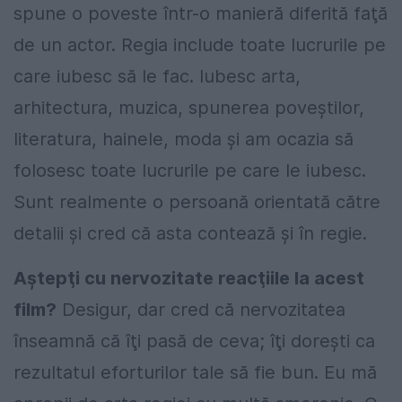
spune o poveste într-o manieră diferită faţă
de un actor. Regia include toate lucrurile pe
care iubesc să le fac. Iubesc arta,
arhitectura, muzica, spunerea poveştilor,
literatura, hainele, moda şi am ocazia să
folosesc toate lucrurile pe care le iubesc.
Sunt realmente o persoană orientată către
detalii şi cred că asta contează şi în regie.
Aştepţi cu nervozitate reacţiile la acest
film?
Desigur, dar cred că nervozitatea
înseamnă că îţi pasă de ceva; îţi doreşti ca
rezultatul eforturilor tale să fie bun. Eu mă