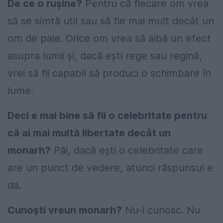
De ce o ruşine?
Pentru că fiecare om vrea
să se simtă util sau să fie mai mult decât un
om de paie. Orice om vrea să aibă un efect
asupra lumii şi, dacă eşti rege sau regină,
vrei să fii capabil să produci o schimbare în
lume.
Deci e mai bine să fii o celebritate pentru
că ai mai multă libertate decât un
monarh?
Păi, dacă eşti o celebritate care
are un punct de vedere, atunci răspunsul e
da.
Cunoşti vreun monarh?
Nu-i cunosc. Nu