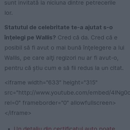
sunt invitată la niciuna dintre petrecerile
lor.
Statutul de celebritate te-a ajutat s-o
înţelegi pe Wallis?
Cred că da. Cred că e
posibil să fi avut o mai bună înţelegere a lui
Wallis, pe care alţi regizori nu ar fi avut-o,
pentru că ştiu cum e să fii redus la un citat.
<iframe width="633" height="315"
src="http://www.youtube.com/embed/4lNg
rel=0" frameborder="0" allowfullscreen>
</iframe>
Un detaliu din certificatul auto poate