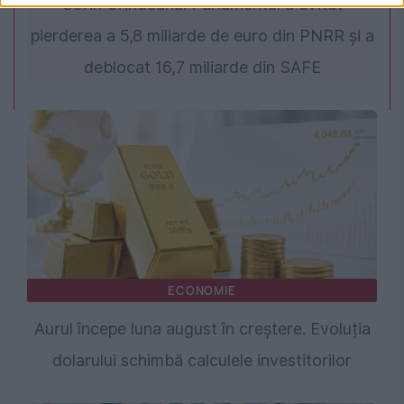
Sorin Grindeanu: Parlamentul a evitat
pierderea a 5,8 miliarde de euro din PNRR și a
deblocat 16,7 miliarde din SAFE
ECONOMIE
Aurul începe luna august în creștere. Evoluția
dolarului schimbă calculele investitorilor