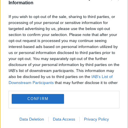
Information
INTERNATIONAL
If you wish to opt-out of the sale, sharing to third parties, or
processing of your personal or sensitive information for
Donald Trump cere ieftinirea carburanților.
targeted advertising by us, please use the below opt-out
section to confirm your selection. Please note that after your
Exxon și Chevron sunt acuzate că au făcut
opt-out request is processed you may continue seeing
profituri uriașe
interest-based ads based on personal information utilized by
us or personal information disclosed to third parties prior to
your opt-out. You may separately opt-out of the further
disclosure of your personal information by third parties on the
IAB’s list of downstream participants. This information may
also be disclosed by us to third parties on the
IAB’s List of
Downstream Participants
that may further disclose it to other
third parties.
CONFIRM
POLITICA
Data Deletion
Data Access
Privacy Policy