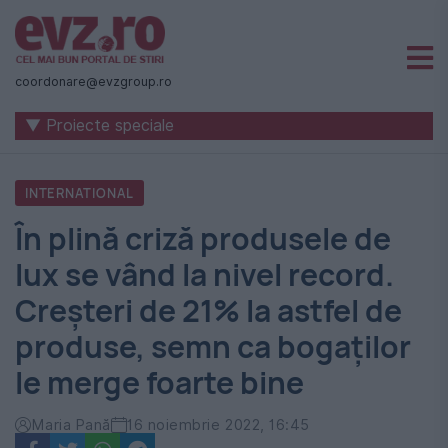
Știri
naționale
coordonare@evzgroup.ro
și
▼ Proiecte speciale
internaționale
|
INTERNATIONAL
România
În plină criză produsele de
-
lux se vând la nivel record.
Evenimentul
Creșteri de 21% la astfel de
Zilei
produse, semn ca bogaților
le merge foarte bine
Maria Pană
16 noiembrie 2022, 16:45