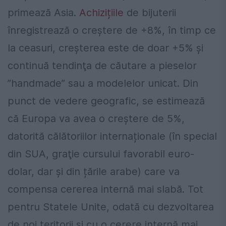
primează Asia.
Achizițiile
de bijuterii
înregistrează o creştere de +8%, în timp ce
la ceasuri, creşterea este de doar +5% şi
continuă tendinţa de căutare a pieselor
”handmade” sau a modelelor unicat. Din
punct de vedere geografic, se estimează
că Europa va avea o creştere de 5%,
datorită călătoriilor internaționale (în special
din SUA, graţie cursului favorabil euro-
dolar, dar și din țările arabe) care va
compensa cererea internă mai slabă. Tot
pentru Statele Unite, odată cu dezvoltarea
de noi teritorii și cu o cerere internă mai