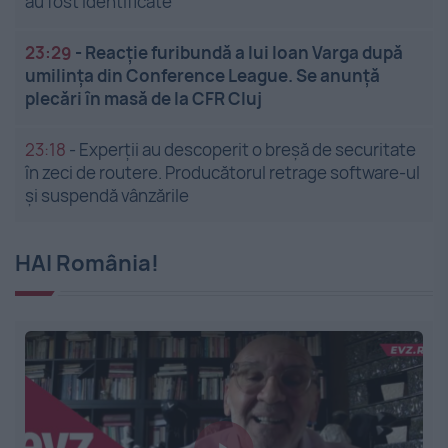
au fost identificate
23:29
-
Reacție furibundă a lui Ioan Varga după
umilința din Conference League. Se anunță
plecări în masă de la CFR Cluj
23:18
-
Experții au descoperit o breșă de securitate
în zeci de routere. Producătorul retrage software-ul
și suspendă vânzările
HAI România!