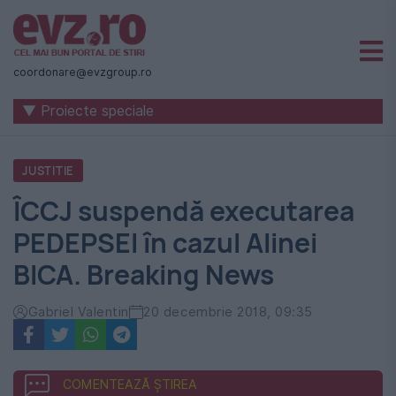
Știri
naționale
coordonare@evzgroup.ro
și
▼ Proiecte speciale
internaționale
|
JUSTITIE
România
ÎCCJ suspendă executarea
-
PEDEPSEI în cazul Alinei
Evenimentul
BICA. Breaking News
Zilei
Gabriel Valentin
20 decembrie 2018, 09:35
COMENTEAZĂ ȘTIREA