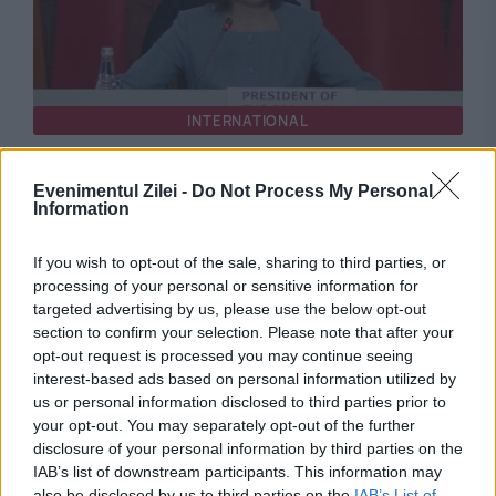
INTERNATIONAL
Opoziția încearcă suspendarea Maiei Sandu.
Evenimentul Zilei -
Do Not Process My Personal
Președinta spune că în spatele demersului se
Information
află interesele Kremlinului
If you wish to opt-out of the sale, sharing to third parties, or
processing of your personal or sensitive information for
targeted advertising by us, please use the below opt-out
section to confirm your selection. Please note that after your
opt-out request is processed you may continue seeing
interest-based ads based on personal information utilized by
us or personal information disclosed to third parties prior to
your opt-out. You may separately opt-out of the further
disclosure of your personal information by third parties on the
IAB’s list of downstream participants. This information may
also be disclosed by us to third parties on the
IAB’s List of