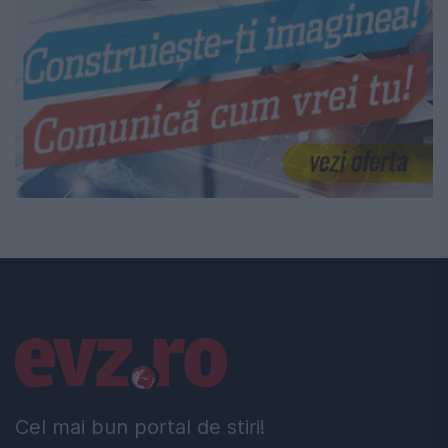
Linkuri utile
Cel mai bun portal de stiri!