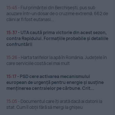
15:45
-
Fiul primăriței din Berchișești, pus sub
acuzare într-un dosar de o cruzime extremă. 662 de
câini ar fi fost eutanasi...
15:37
-
UTA caută prima victorie din acest sezon,
contra Rapidului. Formațiile probabile și detaliile
confruntării
15:26
-
Harta tarifelor la apă în România. Județele în
care serviciile costă cel mai mult
15:17
-
PSD cere activarea mecanismului
european de urgență pentru energie și susține
menținerea centralelor pe cărbune. Crit...
15:05
-
Documentul care îți arată dacă ai datorii la
stat. Cum îl obții fără să mergi la ghișeu