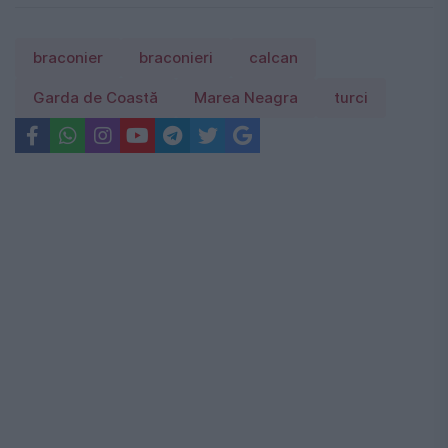
braconier
braconieri
calcan
Garda de Coastă
Marea Neagra
turci