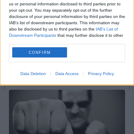
us or personal information disclosed to third parties prior to
your opt-out. You may separately opt-out of the further
disclosure of your personal information by third parties on the
IAB’s list of downstream participants. This information may
also be disclosed by us to third parties on the
IAB’s List of
POLITICA
Downstream Participants
that may further disclose it to other
third parties.
PSD cere activarea mecanismului european
CONFIRM
de urgență pentru energie și susține
menținerea centralelor pe cărbune. Critici la
Data Deletion
Data Access
Privacy Policy
adresa lui Bolojan