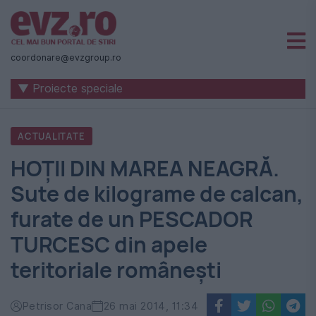
Știri
naționale
coordonare@evzgroup.ro
și
▼ Proiecte speciale
internaționale
|
ACTUALITATE
România
HOȚII DIN MAREA NEAGRĂ.
-
Sute de kilograme de calcan,
Evenimentul
furate de un PESCADOR
Zilei
TURCESC din apele
teritoriale românești
Petrisor Cana
26 mai 2014, 11:34