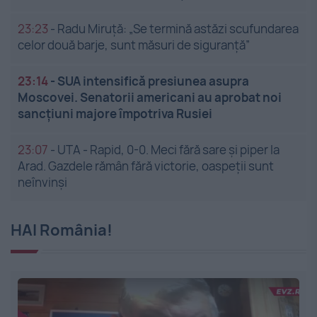
23:23
-
Radu Miruță: „Se termină astăzi scufundarea
celor două barje, sunt măsuri de siguranţă”
23:14
-
SUA intensifică presiunea asupra
Moscovei. Senatorii americani au aprobat noi
sancțiuni majore împotriva Rusiei
23:07
-
UTA - Rapid, 0-0. Meci fără sare și piper la
Arad. Gazdele rămân fără victorie, oaspeții sunt
neînvinși
HAI România!