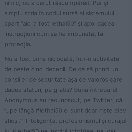
nimic, nu a cerut răscumpărări. Pur și
simplu scria în codul sursă al sistemului
spart ”aici a fost lethal50” și apoi dădea
instrucțiuni cum să fie îmbunătățită
protecția.
Nu a fost prins niciodată, într-o activitate
de peste cinci decenii. De ce să prinzi un
consilier de securitate așa de valoros care
dădea sfaturi, pe gratis? Bună întrebare!
Anonymous au recunoscut, pe Twitter, că
”...pe lângă #lethal50 ei sunt doar niște elevi
sfioși.” ”Inteligența, profesionismul și curajul
lui #lethal50 ne inspiră întotdeauna, dar