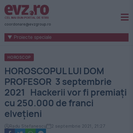
Știri
naționale
coordonare@evzgroup.ro
și
▼ Proiecte speciale
internaționale
|
HOROSCOP
România
HOROSCOPUL LUI DOM
-
PROFESOR 3 septembrie
Evenimentul
2021 Hackerii vor fi premiați
Zilei
cu 250.000 de franci
elvețieni
Radu Stefanescu
2 septembrie 2021, 21:27