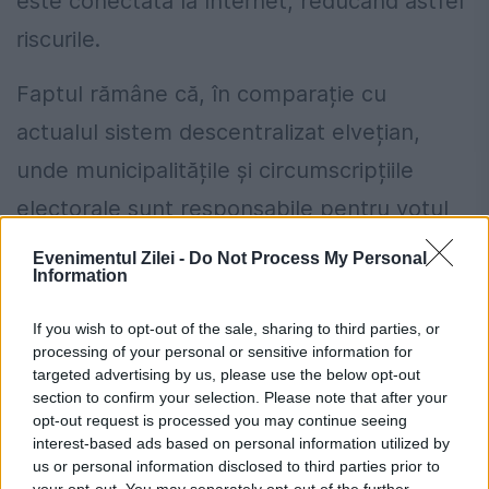
este conectată la Internet, reducând astfel
riscurile.
Faptul rămâne că, în comparație cu
actualul sistem descentralizat elvețian,
unde municipalitățile și circumscripțiile
electorale sunt responsabile pentru votul
din fiecare canton, sistemul La Poste este
Evenimentul Zilei -
Do Not Process My Personal
Information
un pas către o centralizare suplimentară,
recunoaște el. Cerințele pentru securitatea
If you wish to opt-out of the sale, sharing to third parties, or
processing of your personal or sensitive information for
votului electronic sunt, prin urmare, mai
targeted advertising by us, please use the below opt-out
ridicate.
section to confirm your selection. Please note that after your
opt-out request is processed you may continue seeing
interest-based ads based on personal information utilized by
Hackerii ”white hat” și-au depus, deja, în
us or personal information disclosed to third parties prior to
your opt-out. You may separately opt-out of the further