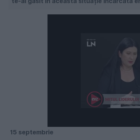
te-ai găsit în această situație încărcată e
15 septembrie