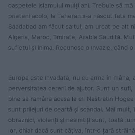
oaspetele islamului mulți ani. Trebuie să mă 
prieteni acolo, la Teheran s-a născut fata me
Saadabad am făcut saltul, am urcat pe alt nive
Algeria, Maroc, Emirate, Arabia Saudită. Mul
sufletul și inima. Recunosc o invazie, când o
Europa este invadată, nu cu arma în mână, așa
perversitatea cererii de ajutor. Sunt un sufi,
bine să rămână acasă la el! Nastratin Hogea
sunt prilejuri de ceartă și scandal. Mai mult,
obraznici, violenți și nesimțiți sunt, toată l
lor, chiar dacă sunt câțiva, într-o țară străină