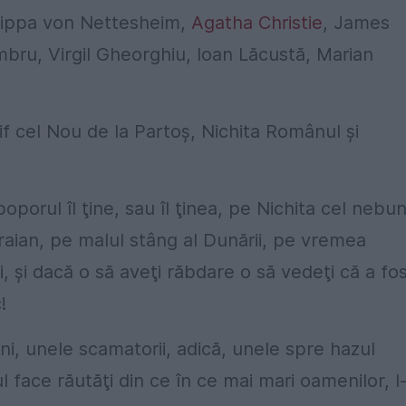
rippa von Nettesheim,
Agatha Christie
, James
mbru, Virgil Gheorghiu, Ioan Lăcustă, Marian
sif cel Nou de la Partoş, Nichita Românul şi
oporul îl ţine, sau îl ţinea, pe Nichita cel nebun
 Traian, pe malul stâng al Dunării, pe vremea
ci, şi dacă o să aveţi răbdare o să vedeţi că a fo
!
uni, unele scamatorii, adică, unele spre hazul
ul face răutăţi din ce în ce mai mari oamenilor, l