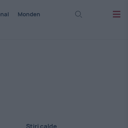
onal
Monden
Stiri calde