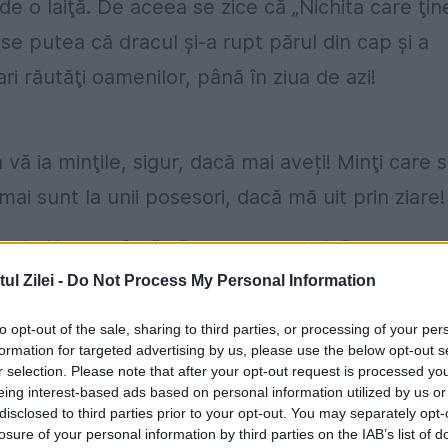
 de o laiţă. De aceea se zice că „Nichita care ţin
e putea că dracul şi-a rupt părul din cap și a
ri răutăţi oamenilor, până în ziua de azi!
n vă ia minţile, sigur, dacă mai aveți! Minţi care 
ai sunt la unii posesori, dacă mă uit prin ziare!
ratin Hogea. O să vă spun ceva, taină mare,
tăzi în căsuța lui din Konya, sau în Shiraz, în
l Zilei -
Do Not Process My Personal Information
lia, Vidin, etc etc o mulțime de națiuni îl
to opt-out of the sale, sharing to third parties, or processing of your per
vorbe.
formation for targeted advertising by us, please use the below opt-out s
r selection. Please note that after your opt-out request is processed y
eing interest-based ads based on personal information utilized by us or
-strănepotul lui, sau pur și simplu o poreclă și 
disclosed to third parties prior to your opt-out. You may separately opt-
dat-o Corneliu Mănescu, pentru umorul cu care
losure of your personal information by third parties on the IAB’s list of