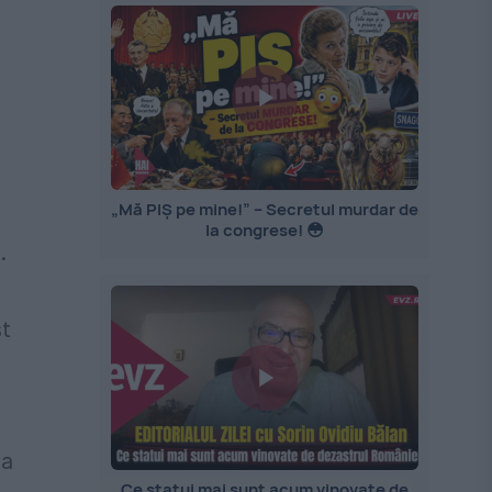
„Mă PIȘ pe mine!” – Secretul murdar de
la congrese! 😳
.
st
-a
Ce statui mai sunt acum vinovate de