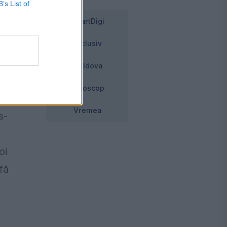
B’s List of
SmartDigi
Exclusiv
ă
Moldova
ate
Horoscop
Vremea
s-
oi
fă