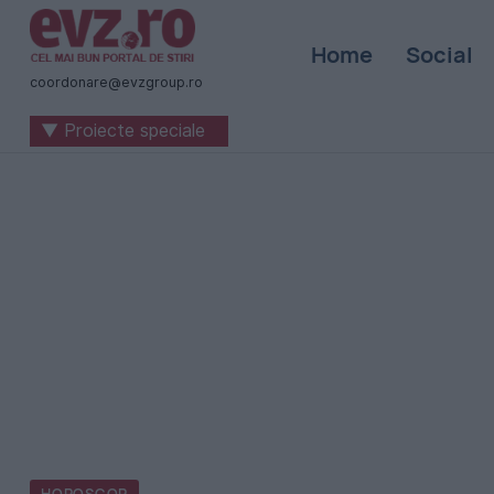
Știri
Home
Social
naționale
coordonare@evzgroup.ro
și
▼ Proiecte speciale
internaționale
|
România
-
Evenimentul
Zilei