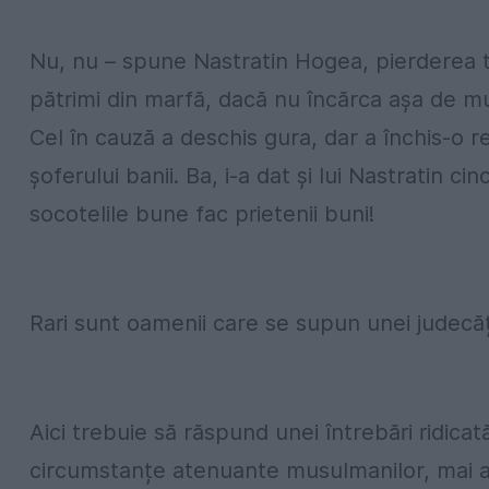
Nu, nu – spune Nastratin Hogea, pierderea t
pătrimi din marfă, dacă nu încărca așa de mu
Cel în cauză a deschis gura, dar a închis-o 
șoferului banii. Ba, i-a dat și lui Nastratin 
socotelile bune fac prietenii buni!
Rari sunt oamenii care se supun unei judecăț
Aici trebuie să răspund unei întrebări ridic
circumstanțe atenuante musulmanilor, mai al