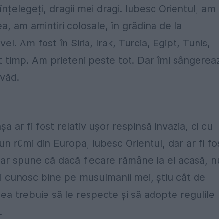
înțelegeți, dragii mei dragi. Iubesc Orientul, am
a, am amintiri colosale, în grădina de la
l. Am fost în Siria, Irak, Turcia, Egipt, Tunis,
t timp. Am prieteni peste tot. Dar îmi sângerea
 văd.
 ar fi fost relativ ușor respinsă invazia, ci cu
 un rūmi din Europa, iubesc Orientul, dar ar fi fo
 ar spune că dacă fiecare rămâne la el acasă, n
 îi cunosc bine pe musulmanii mei, știu cât de
umea trebuie să le respecte și să adopte regulile
.