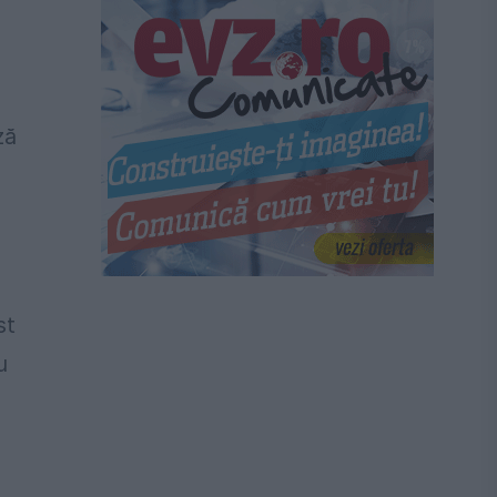
ză
st
u