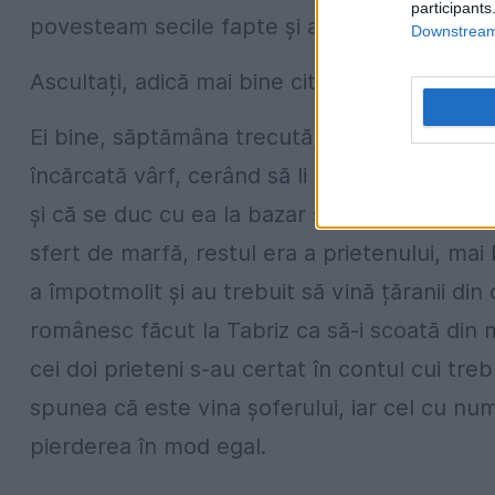
participants
povesteam secile fapte și acte diplomatice.
Downstream 
Ascultați, adică mai bine citiți și luați aminte:
Ei bine, săptămâna trecută, la Nastratin Hog
încărcată vârf, cerând să li se facă dreptate
și că se duc cu ea la bazar să o vândă. Stă
sfert de marfă, restul era a prietenului, mai
a împotmolit și au trebuit să vină țăranii din
românesc făcut la Tabriz ca să-i scoată din mi
cei doi prieteni s-au certat în contul cui tre
spunea că este vina șoferului, iar cel cu nu
pierderea în mod egal.