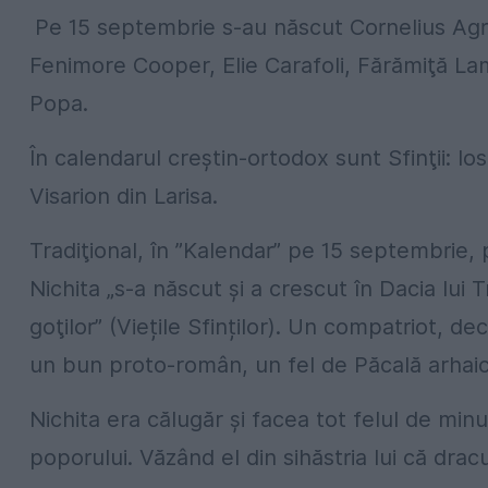
Pe 15 septembrie s-au născut Cornelius Ag
Fenimore Cooper, Elie Carafoli, Fărămiţă La
Popa.
În calendarul creştin-ortodox sunt Sfinţii: Io
Visarion din Larisa.
Tradiţional, în ”Kalendar” pe 15 septembrie, p
Nichita „s-a născut şi a crescut în Dacia lui
goţilor” (Viețile Sfinților). Un compatriot, de
un bun proto-român, un fel de Păcală arhaic
Nichita era călugăr şi facea tot felul de min
poporului. Văzând el din sihăstria lui că drac