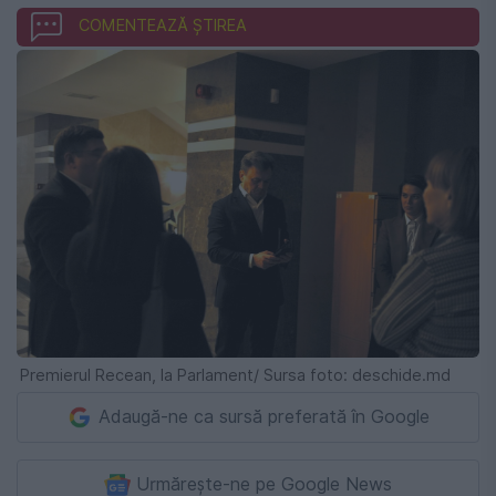
COMENTEAZĂ ȘTIREA
Premierul Recean, la Parlament/ Sursa foto: deschide.md
Adaugă-ne ca sursă preferată în Google
Urmărește-ne pe Google News