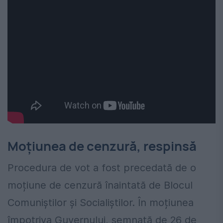
Moțiunea de cenzură, respinsă
Procedura de vot a fost precedată de o
moțiune de cenzură înaintată de Blocul
Comuniștilor și Socialiștilor. În moțiunea
împotriva Guvernului, semnată de 26 de