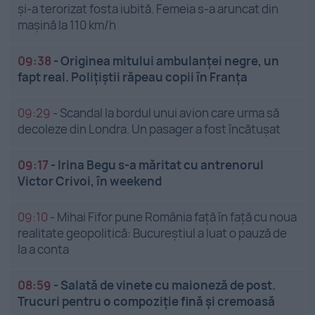
și-a terorizat fosta iubită. Femeia s-a aruncat din
mașină la 110 km/h
09:38
-
Originea mitului ambulanței negre, un
fapt real. Polițiștii răpeau copii în Franța
09:29
-
Scandal la bordul unui avion care urma să
decoleze din Londra. Un pasager a fost încătușat
09:17
-
Irina Begu s-a măritat cu antrenorul
Victor Crivoi, în weekend
09:10
-
Mihai Fifor pune România față în față cu noua
realitate geopolitică: Bucureștiul a luat o pauză de
la a conta
08:59
-
Salată de vinete cu maioneză de post.
Trucuri pentru o compoziție fină și cremoasă