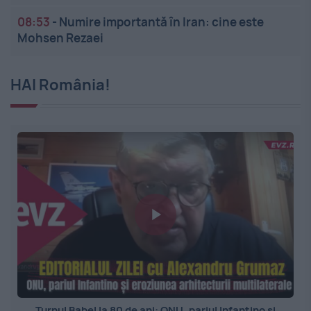
08:53
-
Numire importantă în Iran: cine este
Mohsen Rezaei
HAI România!
Turnul Babel la 80 de ani: ONU, pariul Infantino și