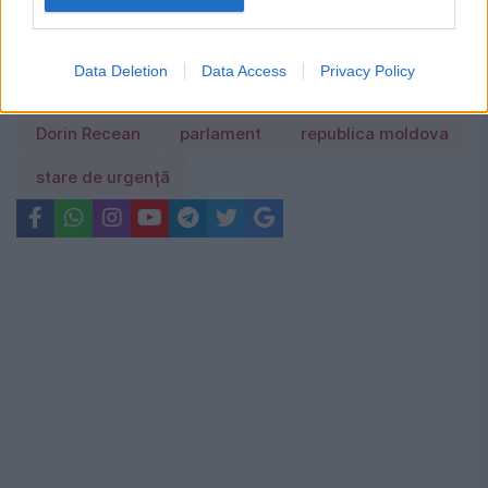
tarife din țară
Data Deletion
Data Access
Privacy Policy
Dorin Recean
parlament
republica moldova
stare de urgență