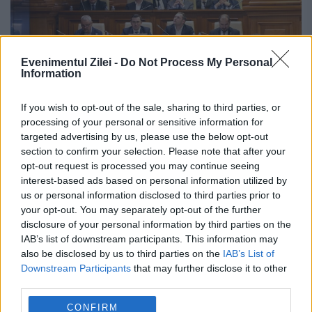
Evenimentul Zilei -
Do Not Process My Personal
Information
If you wish to opt-out of the sale, sharing to third parties, or
processing of your personal or sensitive information for
targeted advertising by us, please use the below opt-out
Guvernul pregătește noi reguli pentru
section to confirm your selection. Please note that after your
opt-out request is processed you may continue seeing
trotinete și biciclete electrice. Utilizarea
interest-based ads based on personal information utilized by
lor ar putea fi condiționată de
us or personal information disclosed to third parties prior to
your opt-out. You may separately opt-out of the further
absolvirea unui curs de legislație rutieră
disclosure of your personal information by third parties on the
IAB’s list of downstream participants. This information may
Prețuri carburanți luni, 10 august. Cât
also be disclosed by us to third parties on the
IAB’s List of
costă un litru de benzină și motorină la
Downstream Participants
that may further disclose it to other
third parties.
început de săptămână. Cele mai mici
CONFIRM