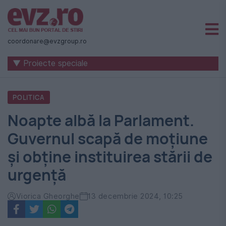
Știri
naționale
coordonare@evzgroup.ro
și
▼ Proiecte speciale
internaționale
|
POLITICA
România
Noapte albă la Parlament.
-
Guvernul scapă de moțiune
Evenimentul
și obține instituirea stării de
Zilei
urgență
Viorica Gheorghe
13 decembrie 2024, 10:25