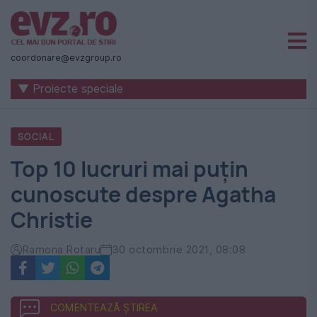
Știri
naționale
coordonare@evzgroup.ro
și
▼ Proiecte speciale
internaționale
|
SOCIAL
România
Top 10 lucruri mai puțin
-
cunoscute despre Agatha
Evenimentul
Christie
Zilei
Ramona Rotaru
30 octombrie 2021, 08:08
COMENTEAZĂ ȘTIREA