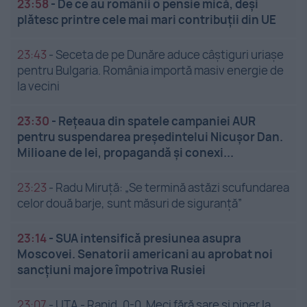
23:58
-
De ce au românii o pensie mică, deși
plătesc printre cele mai mari contribuții din UE
23:43
-
Seceta de pe Dunăre aduce câștiguri uriașe
pentru Bulgaria. România importă masiv energie de
la vecini
23:30
-
Rețeaua din spatele campaniei AUR
pentru suspendarea președintelui Nicușor Dan.
Milioane de lei, propagandă și conexi...
23:23
-
Radu Miruță: „Se termină astăzi scufundarea
celor două barje, sunt măsuri de siguranţă”
23:14
-
SUA intensifică presiunea asupra
Moscovei. Senatorii americani au aprobat noi
sancțiuni majore împotriva Rusiei
23:07
-
UTA - Rapid, 0-0. Meci fără sare și piper la