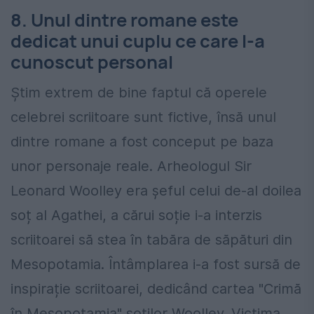
8. Unul dintre romane este
dedicat unui cuplu ce care l-a
cunoscut personal
Știm extrem de bine faptul că operele
celebrei scriitoare sunt fictive, însă unul
dintre romane a fost conceput pe baza
unor personaje reale. Arheologul Sir
Leonard Woolley era șeful celui de-al doilea
soț al Agathei, a cărui soție i-a interzis
scriitoarei să stea în tabăra de săpături din
Mesopotamia. Întâmplarea i-a fost sursă de
inspirație scriitoarei, dedicând cartea "Crimă
în Mesopotamia" soților Woolley. Victima