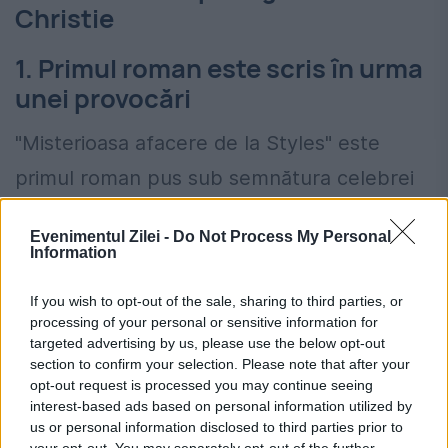
Christie
1. Primul roman este scris în urma
unei provocări
"Misterioasa afacere de la Styles" este
primul roman pus sub semnătura celebrei
autoare. El îi dă viața detectivului Hercule
Evenimentul Zilei -
Do Not Process My Personal
Poirot și ne prezintă povestea unui soldat
Information
aflat în concediu medical, care se trezește
If you wish to opt-out of the sale, sharing to third parties, or
implicat într-o otrăvire la moșia unui
processing of your personal or sensitive information for
targeted advertising by us, please use the below opt-out
prieten. Agatha Christie a fost încă de mică
section to confirm your selection. Please note that after your
pasionată de citit și scris, însă nu a avut
opt-out request is processed you may continue seeing
interest-based ads based on personal information utilized by
niciodată curaj să scrie un roman.
us or personal information disclosed to third parties prior to
your opt-out. You may separately opt-out of the further