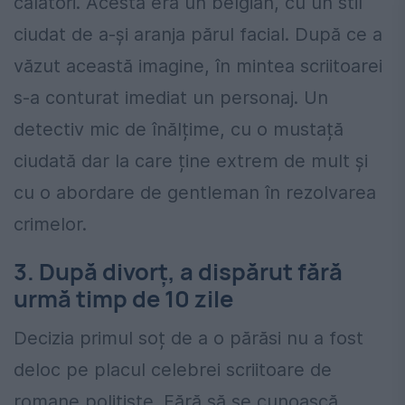
călători. Acesta era un belgian, cu un stil
ciudat de a-și aranja părul facial. După ce a
văzut această imagine, în mintea scriitoarei
s-a conturat imediat un personaj. Un
detectiv mic de înălțime, cu o mustață
ciudată dar la care ține extrem de mult și
cu o abordare de gentleman în rezolvarea
crimelor.
3. După divorț, a dispărut fără
urmă timp de 10 zile
Decizia primul soț de a o părăsi nu a fost
deloc pe placul celebrei scriitoare de
romane polițiste. Fără să se cunoască