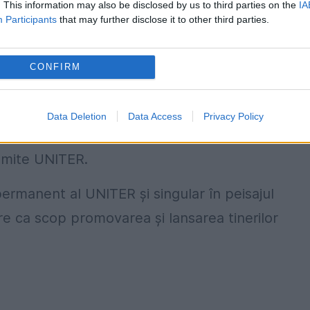
. This information may also be disclosed by us to third parties on the
IA
uluiActor) şi pe contul oficial de YouTube al
Participants
that may further disclose it to other third parties.
CONFIRM
ansmisia competiţiei şi votaţi!
Cu un simplu click
are aspiră la trofeul HOP.
Data Deletion
Data Access
Privacy Policy
i, în lumea nebună a jocului şi a tinereţii.
Au nevo
nsmite UNITER.
anent al UNITER şi singular în peisajul
re ca scop promovarea şi lansarea tinerilor
.