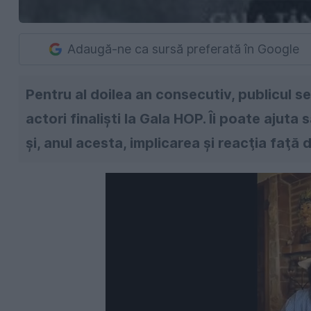
Adaugă-ne ca sursă preferată în Google
Pentru al doilea an consecutiv, publicul se p
actori finalişti la Gala HOP. Îi poate ajut
şi, anul acesta, implicarea şi reacţia faţă