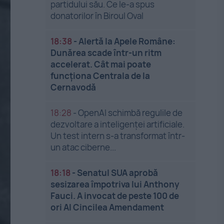
partidului său. Ce le-a spus
donatorilor în Biroul Oval
18:38
-
Alertă la Apele Române:
Dunărea scade într-un ritm
accelerat. Cât mai poate
funcționa Centrala de la
Cernavodă
18:28
-
OpenAI schimbă regulile de
dezvoltare a inteligenței artificiale.
Un test intern s-a transformat într-
un atac ciberne...
18:18
-
Senatul SUA aprobă
sesizarea împotriva lui Anthony
Fauci. A invocat de peste 100 de
ori Al Cincilea Amendament