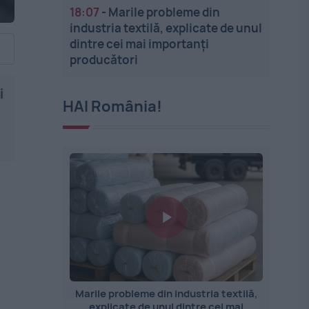
18:07
-
Marile probleme din
industria textilă, explicate de unul
dintre cei mai importanți
producători
i
HAI România!
Marile probleme din industria textilă,
explicate de unul dintre cei mai