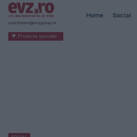
Știri
Home
Social
naționale
coordonare@evzgroup.ro
și
▼ Proiecte speciale
internaționale
|
România
-
Evenimentul
Zilei