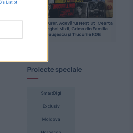
B’s List of
Jean Maurer, Adevărul Neștiut: Cearta
cu Serghei Mizil, Crima din Familia
,
Ceaușescu și Trucurile KGB
ie
Proiecte speciale
SmartDigi
Exclusiv
Moldova
Horoscop