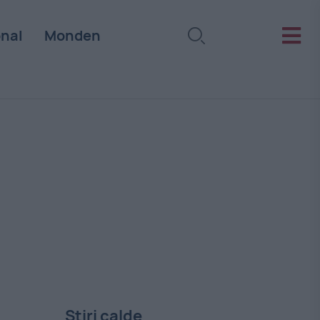
onal
Monden
Stiri calde