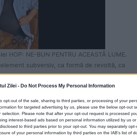
 a Galei HOP: NE-BUN PENTRU ACEASTĂ LUME.
element subversiv, ca formă de revoltă, ca
a formă de supravieţuire, informează UNITER.
l Zilei -
Do Not Process My Personal Information
l acesta la Gala Tânărului Actor HOP!
Intraţi pe
to opt-out of the sale, sharing to third parties, or processing of your per
p.ro.
Puteţi face cunoştinţă cu fiecare dintre ei.
formation for targeted advertising by us, please use the below opt-out s
aveţi toate detaliile despre activitatea lor
r selection. Please note that after your opt-out request is processed y
eing interest-based ads based on personal information utilized by us or
or.
Zilnic fiţi alături de ei şi urmăriţi-i pe
disclosed to third parties prior to your opt-out. You may separately opt-
losure of your personal information by third parties on the IAB’s list of
 Facebook al Galei HOP