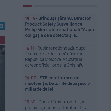
19:14
-
Brîndușa Țăranu, Director
Product Safety Surveillance,
Philip Morris International: "Avem
obligația de a colecta și a...
19:11
-
Rusia reacționează, după
fragmentele de dronă găsite în
Republica Moldova. Acuzații la
adresa oficialilor de la Chișinău
19:00
-
STB cere intrarea în
insolvență. Datoriile depășesc 3
miliarde de lei
18:50
-
Donald Trump a vorbit, în
premieră, despre viitorul politic al