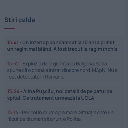
Stiri calde
15:41
-
Un interlop condamnat la 10 ani a primit
un regim mai blând. A fost trecut la regim închis
15:32
-
Explozia de la granița cu Bulgaria. Sofia
spune că o dronă a intrat dinspre nord. MApN: Nu a
fost detectată în România
15:24
-
Alina Pușcău, noi detalii de pe patul de
spital. Ce tratament urmează la UCLA
15:14
-
Pericol în drum spre mare. Situația care i-a
făcut pe drumari să anunțe Poliția