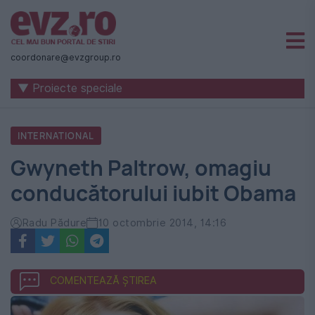
Știri
naționale
coordonare@evzgroup.ro
și
▼ Proiecte speciale
internaționale
|
INTERNATIONAL
România
Gwyneth Paltrow, omagiu
-
conducătorului iubit Obama
Evenimentul
Zilei
Radu Pădure
10 octombrie 2014, 14:16
COMENTEAZĂ ȘTIREA