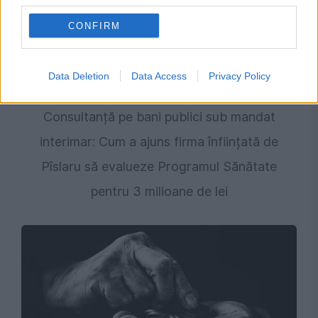
third parties.
CONFIRM
Data Deletion
Data Access
Privacy Policy
POLITICA
Consultanță pe bani publici sub mandat
interimar: Cum a ajuns firma înființată de
Pîslaru să evalueze Programul Sănătate
pentru 3 milioane de lei