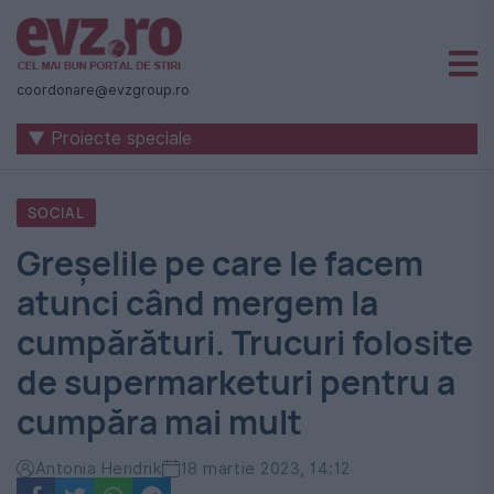
Știri
naționale
coordonare@evzgroup.ro
și
▼ Proiecte speciale
internaționale
|
SOCIAL
România
Greșelile pe care le facem
-
atunci când mergem la
Evenimentul
cumpărături. Trucuri folosite
Zilei
de supermarketuri pentru a
cumpăra mai mult
Antonia Hendrik
18 martie 2023, 14:12