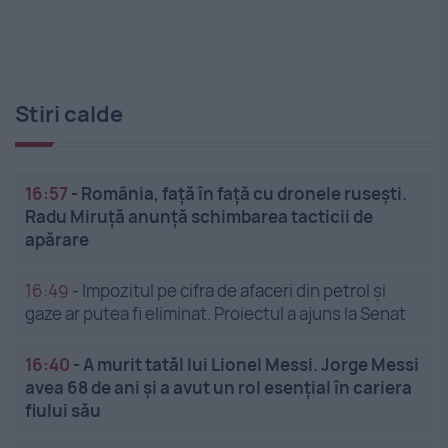
Stiri calde
16:57
-
România, față în față cu dronele rusești.
Radu Miruță anunță schimbarea tacticii de
apărare
16:49
-
Impozitul pe cifra de afaceri din petrol și
gaze ar putea fi eliminat. Proiectul a ajuns la Senat
16:40
-
A murit tatăl lui Lionel Messi. Jorge Messi
avea 68 de ani și a avut un rol esențial în cariera
fiului său