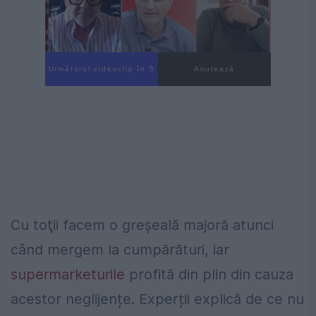
Următorul videoclip în 3
Anulează
Cu toţii facem o greșeală majoră atunci
când mergem la cumpărături, iar
supermarketurile
profită din plin din cauza
acestor neglijențe. Experții explică de ce nu