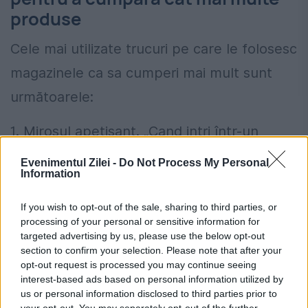
produse
Cele mai utilizate trucuri pe care le folosesc
magazinele ca sa cumperi mai mult sunt
următoarele:
1. Mirosul apetisant. „Cand intri într-un
magazin şi dai de un miros de pâine caldă
Evenimentul Zilei -
Do Not Process My Personal
Information
sau pui la rotisor, glandele tale o iau razna.
Iar când salivezi, eşti un compărător foarte
If you wish to opt-out of the sale, sharing to third parties, or
processing of your personal or sensitive information for
indisciplinat”.
targeted advertising by us, please use the below opt-out
section to confirm your selection. Please note that after your
2. Căruciorul generos. Nu este deloc
opt-out request is processed you may continue seeing
interest-based ads based on personal information utilized by
întâmplător că s-a mărit dimensiunea
us or personal information disclosed to third parties prior to
your opt-out. You may separately opt-out of the further