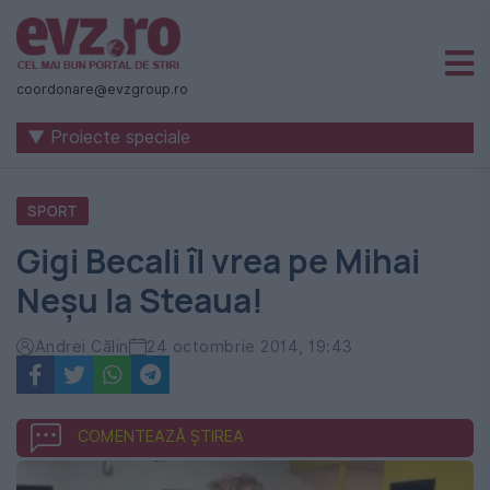
Știri
naționale
coordonare@evzgroup.ro
și
▼ Proiecte speciale
internaționale
|
SPORT
România
Gigi Becali îl vrea pe Mihai
-
Neșu la Steaua!
Evenimentul
Zilei
Andrei Călin
24 octombrie 2014, 19:43
COMENTEAZĂ ȘTIREA