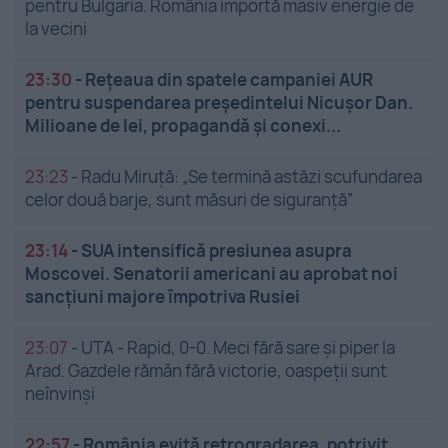
pentru Bulgaria. România importă masiv energie de
la vecini
23:30
-
Rețeaua din spatele campaniei AUR
pentru suspendarea președintelui Nicușor Dan.
Milioane de lei, propagandă și conexi...
23:23
-
Radu Miruță: „Se termină astăzi scufundarea
celor două barje, sunt măsuri de siguranţă”
23:14
-
SUA intensifică presiunea asupra
Moscovei. Senatorii americani au aprobat noi
sancțiuni majore împotriva Rusiei
23:07
-
UTA - Rapid, 0-0. Meci fără sare și piper la
Arad. Gazdele rămân fără victorie, oaspeții sunt
neînvinși
22:57
-
România evită retrogradarea, potrivit