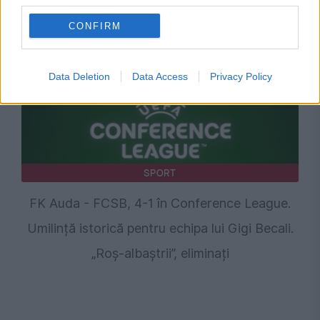
third parties.
CONFIRM
Data Deletion
Data Access
Privacy Policy
SPORT
FK Auda - FCSB, 4-1 în Conference League.
Umilință istorică pentru echipa lui Gigi Becali.
„Roș-albaștrii”, eliminați