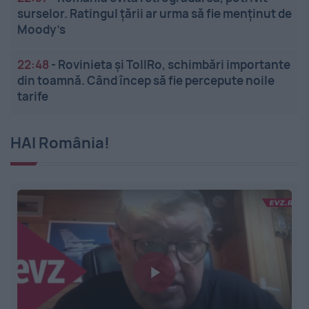
surselor. Ratingul țării ar urma să fie menținut de
Moody’s
22:48
-
Rovinieta și TollRo, schimbări importante
din toamnă. Când încep să fie percepute noile
tarife
HAI România!