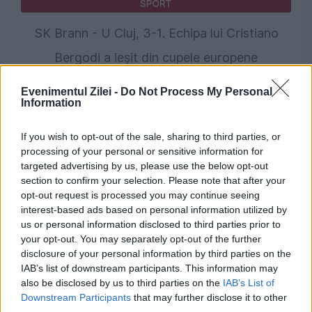
SPORT
SK Brann - U Cluj, 3-1. Echipa lui Cristiano
Bergodi a ieșit din cupele europene
Evenimentul Zilei -
Do Not Process My Personal
Information
If you wish to opt-out of the sale, sharing to third parties, or
processing of your personal or sensitive information for
targeted advertising by us, please use the below opt-out
section to confirm your selection. Please note that after your
opt-out request is processed you may continue seeing
interest-based ads based on personal information utilized by
us or personal information disclosed to third parties prior to
SPORT
your opt-out. You may separately opt-out of the further
disclosure of your personal information by third parties on the
Gigi Becali tună după eșecul cu Auda și îl
IAB’s list of downstream participants. This information may
acuză pe Târnovanu: Portar care joacă pentru
also be disclosed by us to third parties on the
IAB’s List of
Downstream Participants
that may further disclose it to other
echipa adversă