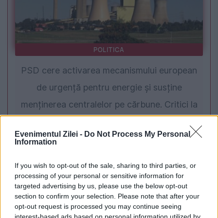
POLITICA
PSD cere activarea mecanismului european
de urgență pentru energie și susține
menținerea centralelor pe cărbune. Critici la
adresa lui Bolojan
Evenimentul Zilei -
Do Not Process My Personal
Information
If you wish to opt-out of the sale, sharing to third parties, or
processing of your personal or sensitive information for
targeted advertising by us, please use the below opt-out
section to confirm your selection. Please note that after your
opt-out request is processed you may continue seeing
interest-based ads based on personal information utilized by