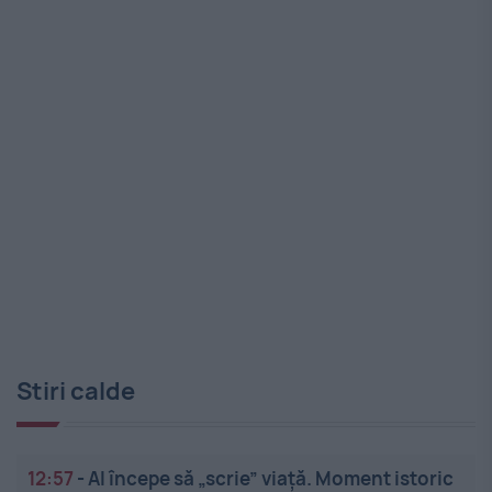
Stiri calde
12:57
-
AI începe să „scrie” viață. Moment istoric