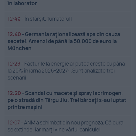
în laborator
12:49
-
În sfârșit, fumătorul!
12:40
-
Germania raționalizează apa din cauza
secetei. Amenzi de până la 50.000 de euro la
München
12:28
-
Facturile la energie ar putea crește cu până
la 20% în iarna 2026-2027: „Sunt analizate trei
scenarii
12:20
-
Scandal cu macete și spray lacrimogen,
pe o stradă din Târgu Jiu. Trei bărbați s-au luptat
printre mașini
12:07
-
ANM a schimbat din nou prognoza. Căldura
se extinde, iar marți vine vârful caniculei