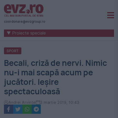
Știri
naționale
coordonare@evzgroup.ro
și
▼ Proiecte speciale
internaționale
|
SPORT
România
Becali, criză de nervi. Nimic
-
nu-i mai scapă acum pe
Evenimentul
jucători. Ieșire
Zilei
spectaculoasă
Andrei Arvinte
3 martie 2019, 10:43