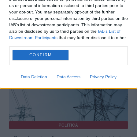
us or personal information disclosed to third parties prior to
your opt-out. You may separately opt-out of the further
INTERNATIONAL
disclosure of your personal information by third parties on the
IAB’s list of downstream participants. This information may
Seceta de pe Dunăre aduce câștiguri uriașe
also be disclosed by us to third parties on the
IAB’s List of
Downstream Participants
that may further disclose it to other
pentru Bulgaria. România importă masiv
third parties.
energie de la vecini
CONFIRM
Data Deletion
Data Access
Privacy Policy
POLITICA