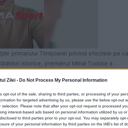
ile primarului Timișoarei privind efectele pe c
lădirilor istorice, premierul Mihai Tudose a
 a picat semnul acela inaugurat de el de curân
l Zilei -
Do Not Process My Personal Information
 cu Bine aţi venit la Timişoara, a fost inaugur
to opt-out of the sale, sharing to third parties, or processing of your per
formation for targeted advertising by us, please use the below opt-out s
r selection. Please note that after your opt-out request is processed y
eing interest-based ads based on personal information utilized by us or
disclosed to third parties prior to your opt-out. You may separately opt-
losure of your personal information by third parties on the IAB’s list of