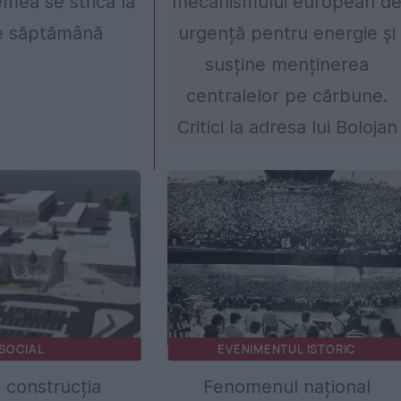
emea se strică la
mecanismului european d
de săptămână
urgență pentru energie și
susține menținerea
centralelor pe cărbune.
Critici la adresa lui Bolojan
SOCIAL
EVENIMENTUL ISTORIC
 construcția
Fenomenul național