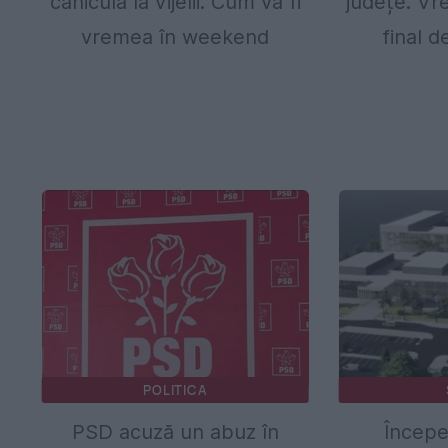
caniculă la vijelii. Cum va fi
județe. Vr
vremea în weekend
final 
POLITICA
PSD acuză un abuz în
Începe