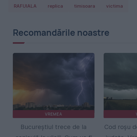
RAFUIALA
replica
timisoara
victima
Recomandările noastre
VREMEA
Bucureștiul trece de la
Cod roșu de