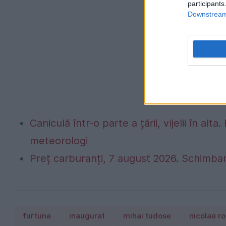
participants
Downstream 
Caniculă într-o parte a țării, vijelii în 
meteorologi
Preț carburanți, 7 august 2026. Schimbar
furtuna
inaugurat
mihai tudose
nicolae r