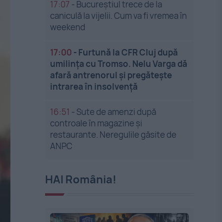
17:07
-
Bucureștiul trece de la
caniculă la vijelii. Cum va fi vremea în
weekend
17:00
-
Furtună la CFR Cluj după
umilința cu Tromso. Nelu Varga dă
afară antrenorul și pregătește
intrarea în insolvență
16:51
-
Sute de amenzi după
controale în magazine și
restaurante. Neregulile găsite de
ANPC
HAI România!