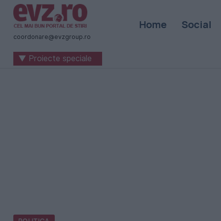
Știri
Home
Social
naționale
coordonare@evzgroup.ro
și
▼ Proiecte speciale
internaționale
|
România
-
Evenimentul
Zilei