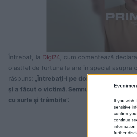
Întrebat, la
Digi24
, cum comentează declaraţi
o astfel de furtună le are în special asupra c
răspuns:
„Întrebaţi-l pe domnul Robu de ce
Evenimentu
şi a făcut o victimă. Semnul acela nou-nouţ,
cu surle şi trâmbiţe”.
If you wish 
sensitive in
confirm you
continue se
information 
further disc