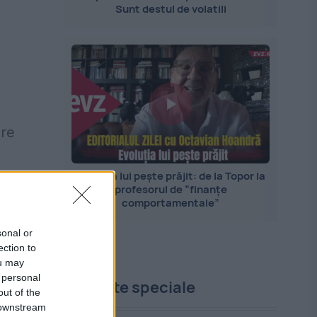
Sunt destul de volatili
are
Evoluția lui pește prăjit: de la Topor la
d,
profesorul de ”finanțe
comportamentale”
at
sonal or
ection to
ou may
 personal
Proiecte speciale
out of the
 downstream