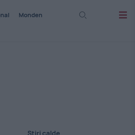
onal
Monden
Stiri calde