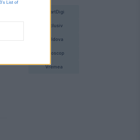
B’s List of
SmartDigi
Exclusiv
Moldova
Horoscop
Vremea