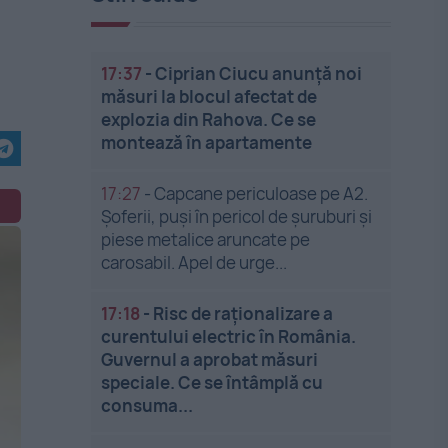
17:37
-
Ciprian Ciucu anunță noi
măsuri la blocul afectat de
explozia din Rahova. Ce se
montează în apartamente
17:27
-
Capcane periculoase pe A2.
Șoferii, puși în pericol de șuruburi și
piese metalice aruncate pe
carosabil. Apel de urge...
17:18
-
Risc de raționalizare a
curentului electric în România.
Guvernul a aprobat măsuri
speciale. Ce se întâmplă cu
consuma...