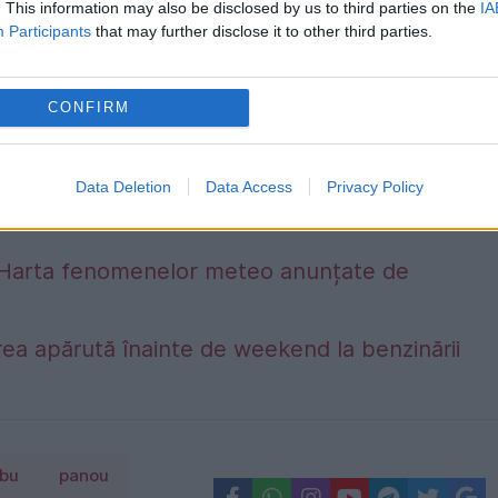
. This information may also be disclosed by us to third parties on the
IA
Participants
that may further disclose it to other third parties.
CONFIRM
Data Deletion
Data Access
Privacy Policy
alta. Harta fenomenelor meteo anunțate de
ea apărută înainte de weekend la benzinării
obu
panou