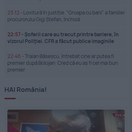
23:12
-
Lovitură în justiție. "Groapa cu bani" a familiei
procurorului Gigi Ștefan, închisă
22:57
-
Șoferii care au trecut printre bariere, în
vizorul Poliției. CFR a făcut publice imaginile
22:46
-
Traian Băsescu, întrebat cine ar putea fi
premier după Bolojan: Cred că eu aș fi cel mai bun
premier
HAI România!