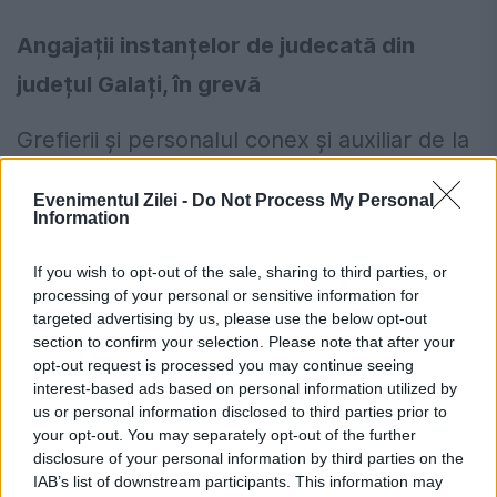
Angajații instanțelor de judecată din
județul Galați, în grevă
Grefierii şi personalul conex şi auxiliar de la
instanţele de judecată din judeţul Galați vor
Evenimentul Zilei -
Do Not Process My Personal
intra, începând de astăzi, în grevă pe
Information
termen nelimitat, cu întreruperea
If you wish to opt-out of the sale, sharing to third parties, or
programului de lucru între orele 11.00 şi
processing of your personal or sensitive information for
targeted advertising by us, please use the below opt-out
13.00, nemulţumiţi de proiectul legii
section to confirm your selection. Please note that after your
opt-out request is processed you may continue seeing
salarizării din fonduri publice, a anunţat, ieri,
interest-based ads based on personal information utilized by
preşedintele Sindicatului IUS-LEX Galaţi,
us or personal information disclosed to third parties prior to
your opt-out. You may separately opt-out of the further
Mirela State. Vor fi afectate judecătoriile
disclosure of your personal information by third parties on the
IAB’s list of downstream participants. This information may
Galaţi, Lieşti, Tecuci, Târgu Bujor, Tribunalul