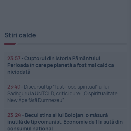
Stiri calde
23:57
-
Cuptorul din istoria Pământului.
Perioada în care pe planetă a fost mai cald ca
niciodată
23:40
-
Discursul tip "fast-food spiritual" al lui
Sadhguru la UNTOLD, critici dure: „O spiritualitate
New Age fără Dumnezeu”
23:29
-
Becul stins al lui Bolojan, o măsură
inutilă de tip comunist. Economie de 1 la sută din
consumul național