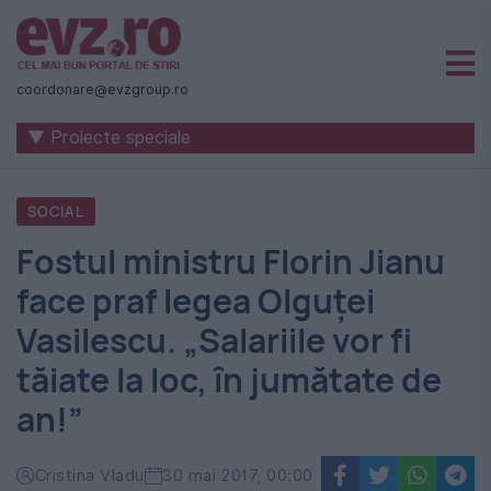
Știri
naționale
coordonare@evzgroup.ro
și
▼ Proiecte speciale
internaționale
|
SOCIAL
România
Fostul ministru Florin Jianu
-
face praf legea Olguței
Evenimentul
Vasilescu. „Salariile vor fi
Zilei
tăiate la loc, în jumătate de
an!”
Cristina Vladu
30 mai 2017, 00:00