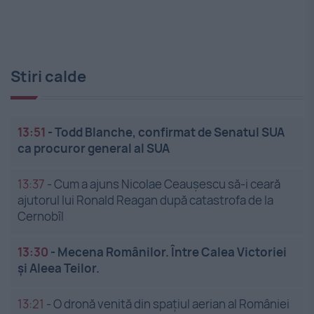
Stiri calde
13:51
-
Todd Blanche, confirmat de Senatul SUA
ca procuror general al SUA
13:37
-
Cum a ajuns Nicolae Ceaușescu să-i ceară
ajutorul lui Ronald Reagan după catastrofa de la
Cernobîl
13:30
-
Mecena Românilor. Între Calea Victoriei
și Aleea Teilor.
13:21
-
O dronă venită din spațiul aerian al României