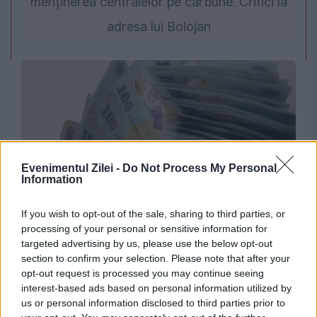
menținerea centralelor pe cărbune. Critici la
adresa lui Bolojan
Evenimentul Zilei -
Do Not Process My Personal
Information
SOCIAL
If you wish to opt-out of the sale, sharing to third parties, or
processing of your personal or sensitive information for
Când intră pensiile și alocațiile pe card în
targeted advertising by us, please use the below opt-out
august 2026. Calendarul complet al plăților
section to confirm your selection. Please note that after your
opt-out request is processed you may continue seeing
interest-based ads based on personal information utilized by
us or personal information disclosed to third parties prior to