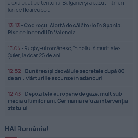
a explodat pe teritoriul Bulgariei și a căzut într-un
lan de floarea so...
13:13
-
Cod roșu. Alertă de călătorie în Spania.
Risc de incendii în Valencia
13:04
-
Rugby-ul românesc, în doliu. A murit Alex
Șuler, la doar 25 de ani
12:52
-
Dunărea își dezvăluie secretele după 80
de ani. Mărturiile ascunse în adâncuri
12:43
-
Depozitele europene de gaze, mult sub
media ultimilor ani. Germania refuză intervenția
statului
HAI România!