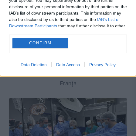
your opt-out. You may separately opt-out of the further
disclosure of your personal information by third parties on the
IAB’s list of downstream participants. This information may
also be disclosed by us to third parties on the
IAB’s List of
Downstream Participants
that may further disclose it to other
third parties.
CONFIRM
SOCIAL
România caută soluții peste granițe pentru
Data Deletion
Data Access
Privacy Policy
transplantul de organe. Negocieri cu Grecia și
Franța