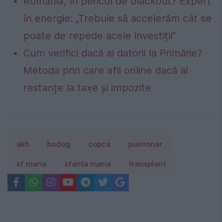
România, în pericol de blackout? Expert
în energie: „Trebuie să accelerăm cât se
poate de repede acele investiții”
Cum verifici dacă ai datorii la Primărie?
Metoda prin care afli online dacă ai
restanțe la taxe și impozite
akh
bodog
copca
pulmonar
sf maria
sfanta maria
transplant