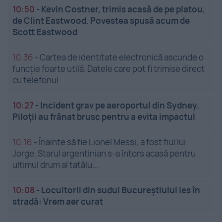
10:50
-
Kevin Costner, trimis acasă de pe platou,
de Clint Eastwood. Povestea spusă acum de
Scott Eastwood
10:36
-
Cartea de identitate electronică ascunde o
funcție foarte utilă. Datele care pot fi trimise direct
cu telefonul
10:27
-
Incident grav pe aeroportul din Sydney.
Piloții au frânat brusc pentru a evita impactul
10:16
-
Înainte să fie Lionel Messi, a fost fiul lui
Jorge. Starul argentinian s-a întors acasă pentru
ultimul drum al tatălu...
10:08
-
Locuitorii din sudul Bucureștiului ies în
stradă: Vrem aer curat