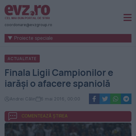
Știri
naționale
coordonare@evzgroup.ro
și
▼ Proiecte speciale
internaționale
|
ACTUALITATE
România
Finala Ligii Campionilor e
-
iarăși o afacere spaniolă
Evenimentul
Zilei
Andrei Călin
6 mai 2016, 00:00
COMENTEAZĂ ȘTIREA