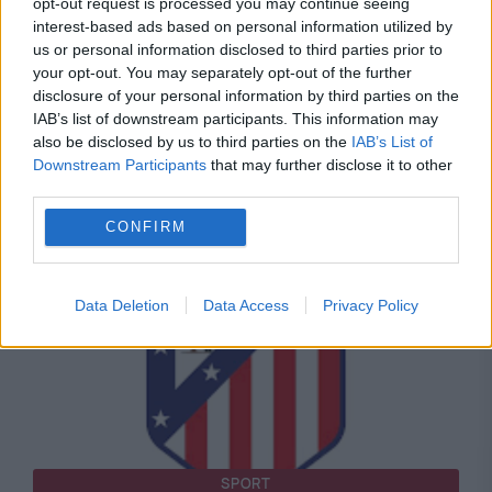
opt-out request is processed you may continue seeing
interest-based ads based on personal information utilized by
us or personal information disclosed to third parties prior to
your opt-out. You may separately opt-out of the further
SPORT
disclosure of your personal information by third parties on the
IAB’s list of downstream participants. This information may
Rodri, cel mai bun jucător al Cupei Mondiale
also be disclosed by us to third parties on the
IAB’s List of
Downstream Participants
that may further disclose it to other
2026, va fi operat la spate. Când ar urma să
third parties.
revină pe teren
CONFIRM
Data Deletion
Data Access
Privacy Policy
SPORT