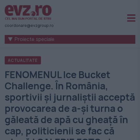
Știri
naționale
coordonare@evzgroup.ro
și
▼ Proiecte speciale
internaționale
|
ACTUALITATE
România
FENOMENUL Ice Bucket
-
Challenge. În România,
Evenimentul
sportivii și jurnaliștii acceptă
Zilei
provocarea de a-și turna o
găleată de apă cu gheață în
cap, politicienii se fac că