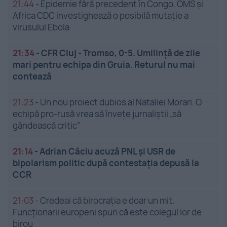
21:44
-
Epidemie fără precedent în Congo. OMS și
Africa CDC investighează o posibilă mutație a
virusului Ebola
21:34
-
CFR Cluj - Tromso, 0-5. Umilință de zile
mari pentru echipa din Gruia. Returul nu mai
contează
21:23
-
Un nou proiect dubios al Nataliei Morari. O
echipă pro-rusă vrea să înveţe jurnaliştii „să
gândească critic”
21:14
-
Adrian Câciu acuză PNL și USR de
bipolarism politic după contestația depusă la
CCR
21:03
-
Credeai că birocrația e doar un mit.
Funcționarii europeni spun că este colegul lor de
birou