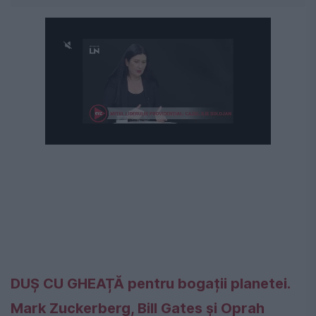
DUȘ CU GHEAȚĂ pentru bogații planetei.
Mark Zuckerberg, Bill Gates și Oprah