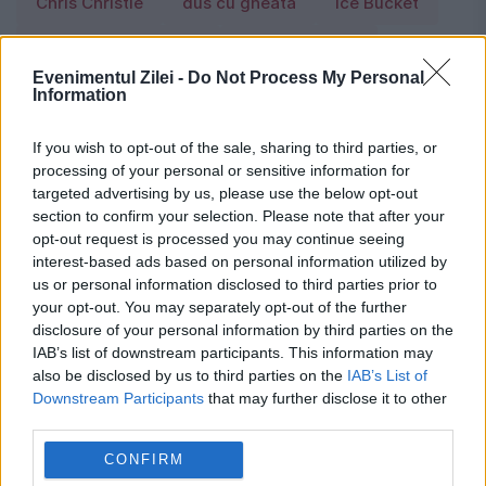
Chris Christie
dus cu gheata
Ice Bucket
ice bucket challenge
larisa iordache
Evenimentul Zilei -
Do Not Process My Personal
Mark Zuckerberg
Oprah
provocare
Information
radu banciu
Steven Spielbergm
If you wish to opt-out of the sale, sharing to third parties, or
processing of your personal or sensitive information for
targeted advertising by us, please use the below opt-out
section to confirm your selection. Please note that after your
opt-out request is processed you may continue seeing
interest-based ads based on personal information utilized by
us or personal information disclosed to third parties prior to
your opt-out. You may separately opt-out of the further
disclosure of your personal information by third parties on the
IAB’s list of downstream participants. This information may
also be disclosed by us to third parties on the
IAB’s List of
Downstream Participants
that may further disclose it to other
third parties.
CONFIRM