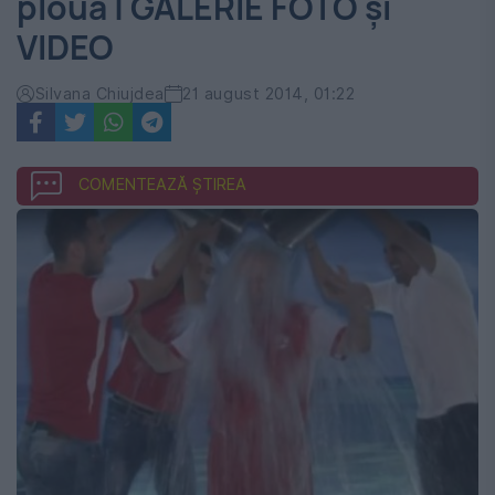
plouă | GALERIE FOTO și
VIDEO
Silvana Chiujdea
21 august 2014, 01:22
COMENTEAZĂ ȘTIREA