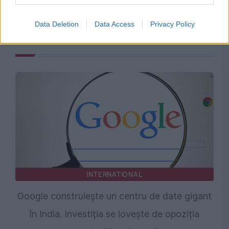
Data Deletion
Data Access
Privacy Policy
Recomandările noastre
INTERNATIONAL
Google construiește un centru de date gigant
în India. Investiția se lovește de opoziția