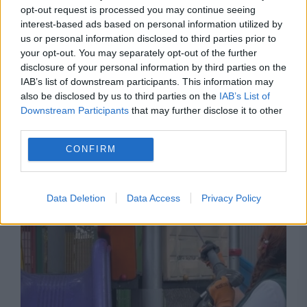
opt-out request is processed you may continue seeing
interest-based ads based on personal information utilized by
us or personal information disclosed to third parties prior to
your opt-out. You may separately opt-out of the further
disclosure of your personal information by third parties on the
IAB’s list of downstream participants. This information may
SOCIAL
also be disclosed by us to third parties on the
IAB’s List of
Downstream Participants
that may further disclose it to other
Intervenție în Sectorul 4 din Capitală. Un
third parties.
bărbat a fost scos din locuință de echipele
CONFIRM
SAS
Data Deletion
Data Access
Privacy Policy