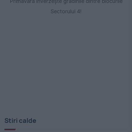
Primăvara înverzește grădinile dintre blocurile
Sectorului 4!
Stiri calde