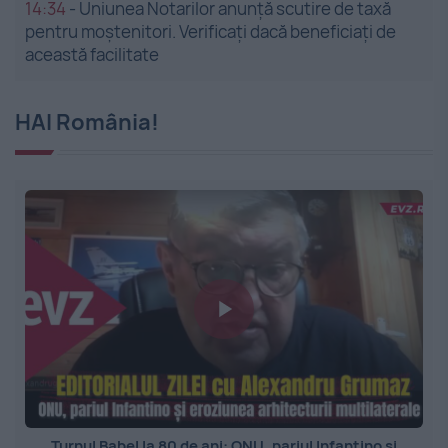
14:34
-
Uniunea Notarilor anunță scutire de taxă
pentru moștenitori. Verificați dacă beneficiați de
această facilitate
HAI România!
Turnul Babel la 80 de ani: ONU, pariul Infantino și