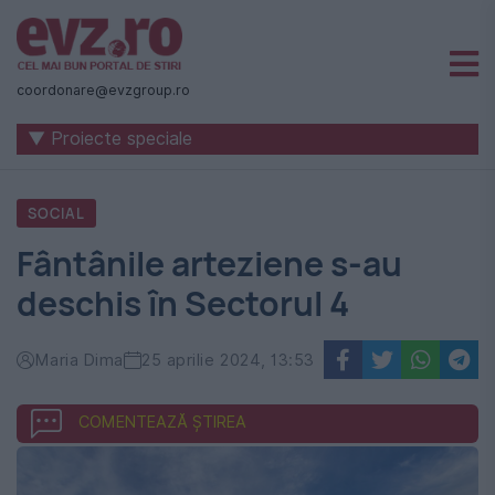
Știri
naționale
coordonare@evzgroup.ro
și
▼ Proiecte speciale
internaționale
|
SOCIAL
România
Fântânile arteziene s-au
-
deschis în Sectorul 4
Evenimentul
Zilei
Maria Dima
25 aprilie 2024, 13:53
COMENTEAZĂ ȘTIREA