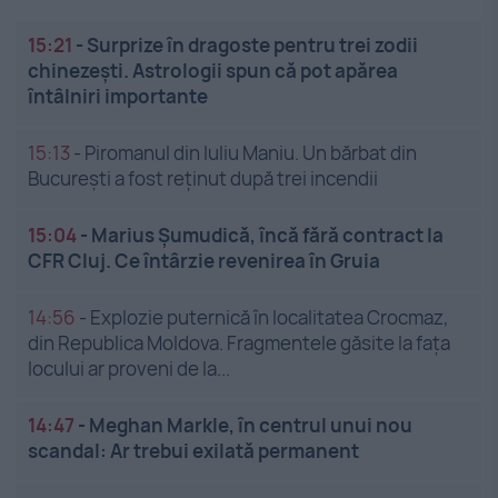
15:21
-
Surprize în dragoste pentru trei zodii
chinezești. Astrologii spun că pot apărea
întâlniri importante
15:13
-
Piromanul din Iuliu Maniu. Un bărbat din
București a fost reținut după trei incendii
15:04
-
Marius Șumudică, încă fără contract la
CFR Cluj. Ce întârzie revenirea în Gruia
14:56
-
Explozie puternică în localitatea Crocmaz,
din Republica Moldova. Fragmentele găsite la fața
locului ar proveni de la...
14:47
-
Meghan Markle, în centrul unui nou
scandal: Ar trebui exilată permanent