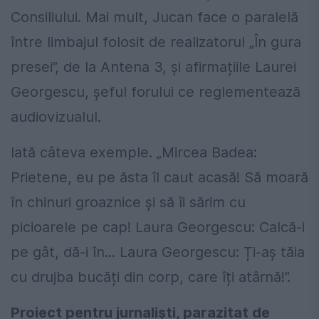
Consiliului. Mai mult, Jucan face o paralelă
între limbajul folosit de realizatorul „În gura
presei”, de la Antena 3, și afirmațiile Laurei
Georgescu, șeful forului ce reglementează
audiovizualul.
Iată câteva exemple. „Mircea Badea:
Prietene, eu pe ăsta îl caut acasă! Să moară
în chinuri groaznice și să îi sărim cu
picioarele pe cap! Laura Georgescu: Calcă-i
pe gât, dă-i în... Laura Georgescu: Ți-aș tăia
cu drujba bucăți din corp, care îți atârnă!”.
Proiect pentru jurnaliști, parazitat de