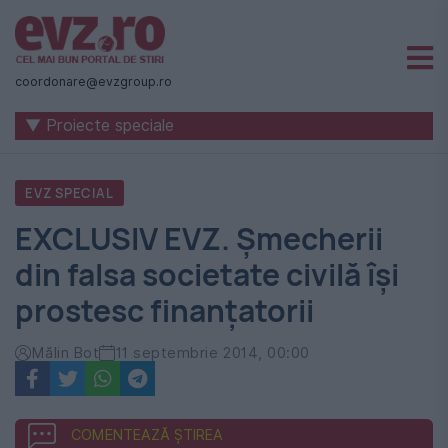
Știri
naționale
coordonare@evzgroup.ro
și
▼ Proiecte speciale
internaționale
|
EVZ SPECIAL
România
EXCLUSIV EVZ. Șmecherii
-
din falsa societate civilă își
Evenimentul
prostesc finanțatorii
Zilei
Mălin Bot
11 septembrie 2014, 00:00
COMENTEAZĂ ȘTIREA