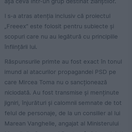
așa ceva într-un grup destinat ziariștilor.
I s-a atras atenția inclusiv că proiectul
„Freeex” este folosit pentru subiecte și
scopuri care nu au legătură cu principiile
înființării lui.
Răspunsurile primte au fost exact în tonul
imund al atacurilor propagandei PSD pe
care Mircea Toma nu o sancționează
niciodată. Au fost transmise și menținute
jigniri, înjurături și calomnii semnate de tot
felul de personaje, de la un consilier al lui
Marean Vanghelie, angajat al Ministerului