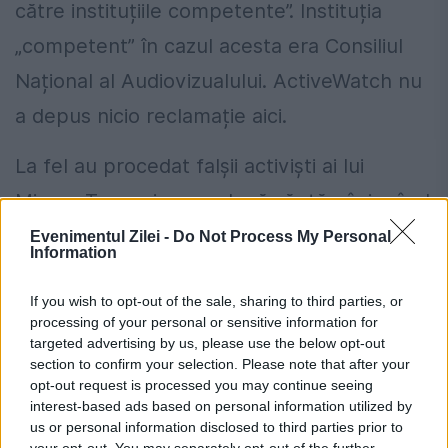
către instituțiile competente”. Instituția
„competent” în cazul acesta era Consiliul
Național al Audiovizualului. ActiveWatch nu
a depus nicio reclamație aici.
La fel au procedat falșii activiști ai lui
Mircea Toma și acum două săptămâni, când
Mircea Badea a comis cele mai grave
Evenimentul Zilei -
Do Not Process My Personal
Information
derapaje posibile: semne obscene într-un
If you wish to opt-out of the sale, sharing to third parties, or
program TV, cuvinte liecnțioase, amenințări
processing of your personal or sensitive information for
și incitare la violență.
targeted advertising by us, please use the below opt-out
section to confirm your selection. Please note that after your
opt-out request is processed you may continue seeing
„Mecanismul de reacție rapidă” cu care
interest-based ads based on personal information utilized by
șmecherii de la ActiveWatch păcălesc
us or personal information disclosed to third parties prior to
your opt-out. You may separately opt-out of the further