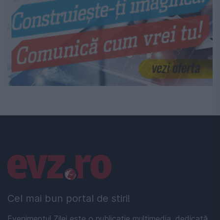
Linkuri utile
Cel mai bun portal de stiri!
Evenimentul Zilei este o publicație multimedia, dedicată