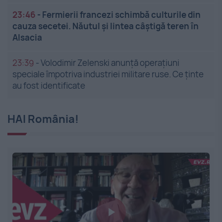
23:46
-
Fermierii francezi schimbă culturile din
cauza secetei. Năutul și lintea câștigă teren în
Alsacia
23:39
-
Volodimir Zelenski anunță operațiuni
speciale împotriva industriei militare ruse. Ce ținte
au fost identificate
HAI România!