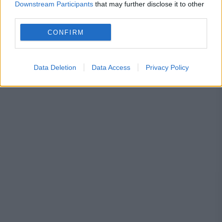
Downstream Participants
that may further disclose it to other
third parties.
INTERNATIONAL
CONFIRM
Sentință în procesul prăbușirii podului din
Genova, unde au murit doi români
Data Deletion
Data Access
Privacy Policy