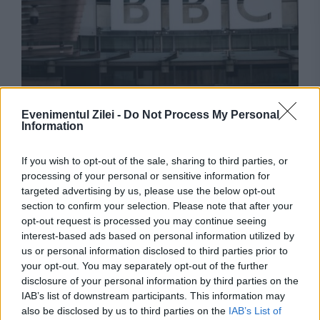
MONDEN
Evenimentul Zilei -
Do Not Process My Personal
Information
Peste 500.000 de britanici au renunțat la taxa
TV. BBC răspunde cu o nouă campanie care
If you wish to opt-out of the sale, sharing to third parties, or
processing of your personal or sensitive information for
sună a disperare
targeted advertising by us, please use the below opt-out
section to confirm your selection. Please note that after your
opt-out request is processed you may continue seeing
interest-based ads based on personal information utilized by
us or personal information disclosed to third parties prior to
your opt-out. You may separately opt-out of the further
disclosure of your personal information by third parties on the
IAB’s list of downstream participants. This information may
also be disclosed by us to third parties on the
IAB’s List of