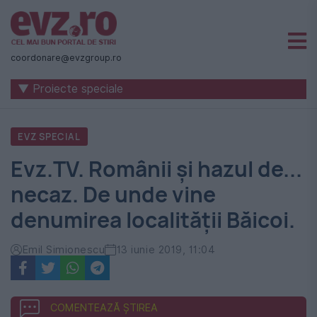
Știri
naționale
coordonare@evzgroup.ro
și
▼ Proiecte speciale
internaționale
|
EVZ SPECIAL
România
Evz.TV. Românii și hazul de...
-
necaz. De unde vine
Evenimentul
denumirea localității Băicoi.
Zilei
Emil Simionescu
13 iunie 2019, 11:04
COMENTEAZĂ ȘTIREA