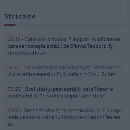
Stiri calde
06:16
-
Calendar ortodox, 7 august. Rugăciunea
care se rostește astăzi, de Sfânta Teodora. Îți
vindecă sufletul
06:05
-
Ce se întâmplă dacă depășești viteza de mai
multe ori în aceeași zi. Explicația din Codul Rutier
00:20
-
Evoluția lui pește prăjit: de la Topor la
profesorul de ”finanțe comportamentale”
23:55
-
Destinația turistică mortală: locul din Europa
unde peste o sută de turiști își pierd viața în fiecare
an