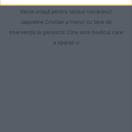
Veste uriașă pentru tenisul românesc!
Jaqueline Cristian a trecut cu bine de
intervenția la genunchi: Cine este medicul care
a operat-o