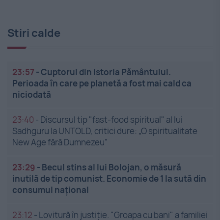
Stiri calde
23:57
-
Cuptorul din istoria Pământului.
Perioada în care pe planetă a fost mai cald ca
niciodată
23:40
-
Discursul tip "fast-food spiritual" al lui
Sadhguru la UNTOLD, critici dure: „O spiritualitate
New Age fără Dumnezeu”
23:29
-
Becul stins al lui Bolojan, o măsură
inutilă de tip comunist. Economie de 1 la sută din
consumul național
23:12
-
Lovitură în justiție. "Groapa cu bani" a familiei