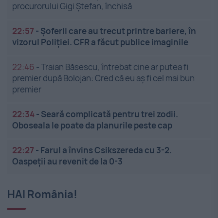
procurorului Gigi Ștefan, închisă
22:57
-
Șoferii care au trecut printre bariere, în
vizorul Poliției. CFR a făcut publice imaginile
22:46
-
Traian Băsescu, întrebat cine ar putea fi
premier după Bolojan: Cred că eu aș fi cel mai bun
premier
22:34
-
Seară complicată pentru trei zodii.
Oboseala le poate da planurile peste cap
22:27
-
Farul a învins Csikszereda cu 3-2.
Oaspeții au revenit de la 0-3
HAI România!