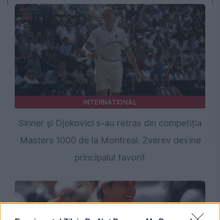
INTERNATIONAL
Sinner și Djokovici s-au retras din competiția
Masters 1000 de la Montreal. Zverev devine
principalul favorit