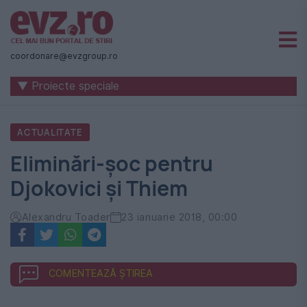
Știri
naționale
coordonare@evzgroup.ro
și
▼ Proiecte speciale
internaționale
|
ACTUALITATE
România
Eliminări-șoc pentru
-
Djokovici și Thiem
Evenimentul
Zilei
Alexandru Toader
23 ianuarie 2018, 00:00
COMENTEAZĂ ȘTIREA