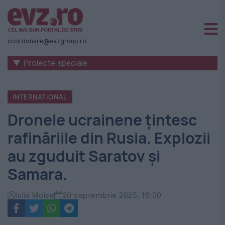
Știri
naționale
coordonare@evzgroup.ro
și
▼ Proiecte speciale
internaționale
|
INTERNATIONAL
România
Dronele ucrainene țintesc
-
rafinăriile din Rusia. Explozii
Evenimentul
au zguduit Saratov și
Zilei
Samara.
Iulia Moise
20 septembrie 2025, 16:00