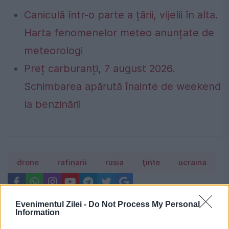
Caniculă într-o parte a țării, vijelii în alta.
Harta fenomenelor meteo anunțate de
meteorologi
Preț carburanți, 7 august 2026.
Schimbarea apărută înainte de weekend
la benzinării
drone
rafinarii
rusia
ţinte
ucraina
Evenimentul Zilei -
Do Not Process My Personal
Information