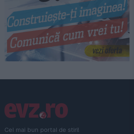
Linkuri utile
Cel mai bun portal de stiri!