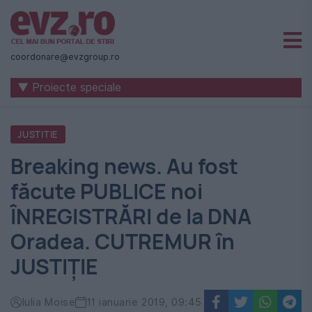
Știri
naționale
coordonare@evzgroup.ro
și
▼ Proiecte speciale
internaționale
|
JUSTITIE
România
Breaking news. Au fost
-
făcute PUBLICE noi
Evenimentul
ÎNREGISTRĂRI de la DNA
Zilei
Oradea. CUTREMUR în
JUSTIȚIE
Iulia Moise
11 ianuarie 2019, 09:45