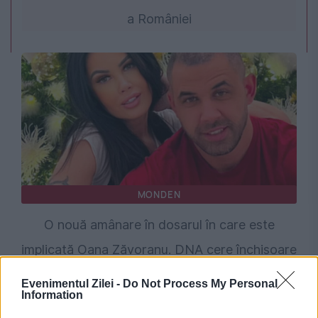
a României
MONDEN
O nouă amânare în dosarul în care este
implicată Oana Zăvoranu. DNA cere închisoare
cu executare pentru vedetă
Evenimentul Zilei -
Do Not Process My Personal
Information