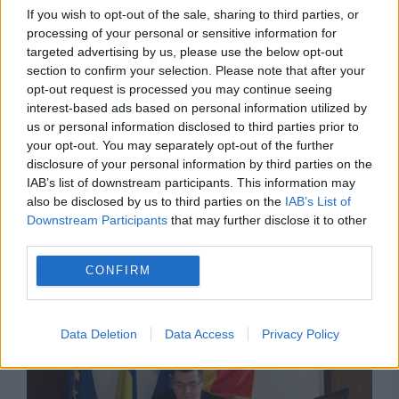
If you wish to opt-out of the sale, sharing to third parties, or
processing of your personal or sensitive information for
targeted advertising by us, please use the below opt-out
section to confirm your selection. Please note that after your
opt-out request is processed you may continue seeing
interest-based ads based on personal information utilized by
us or personal information disclosed to third parties prior to
your opt-out. You may separately opt-out of the further
disclosure of your personal information by third parties on the
POLITICA
IAB’s list of downstream participants. This information may
also be disclosed by us to third parties on the
IAB’s List of
Prefectul de Timiș, acuzat că l-a menținut în
Downstream Participants
that may further disclose it to other
funcție pe Fritz. Piedone a depus plângere la
third parties.
DNA împotriva lui
CONFIRM
Data Deletion
Data Access
Privacy Policy