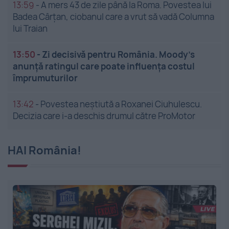
13:59
-
A mers 43 de zile până la Roma. Povestea lui
Badea Cârțan, ciobanul care a vrut să vadă Columna
lui Traian
13:50
-
Zi decisivă pentru România. Moody’s
anunță ratingul care poate influența costul
împrumuturilor
13:42
-
Povestea neștiută a Roxanei Ciuhulescu.
Decizia care i-a deschis drumul către ProMotor
HAI România!