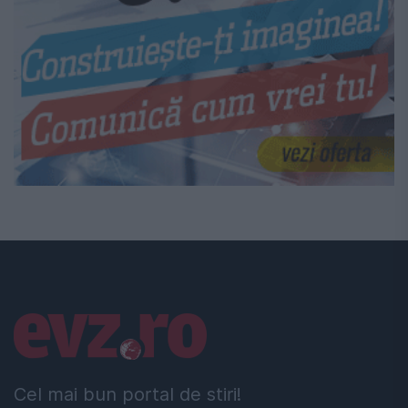
Linkuri utile
Cel mai bun portal de stiri!