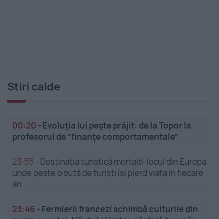
Stiri calde
00:20
-
Evoluția lui pește prăjit: de la Topor la
profesorul de ”finanțe comportamentale”
23:55
-
Destinația turistică mortală: locul din Europa
unde peste o sută de turiști își pierd viața în fiecare
an
23:46
-
Fermierii francezi schimbă culturile din