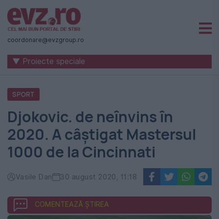
Știri
naționale
coordonare@evzgroup.ro
și
▼ Proiecte speciale
internaționale
|
SPORT
România
Djokovic. de neînvins în
-
2020. A câștigat Mastersul
Evenimentul
1000 de la Cincinnati
Zilei
Vasile Dan
30 august 2020, 11:18
COMENTEAZĂ ȘTIREA