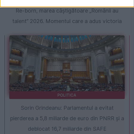
Re-born, marea câștigătoare „Românii au
talent” 2026. Momentul care a adus victoria
POLITICA
Sorin Grindeanu: Parlamentul a evitat
pierderea a 5,8 miliarde de euro din PNRR și a
deblocat 16,7 miliarde din SAFE