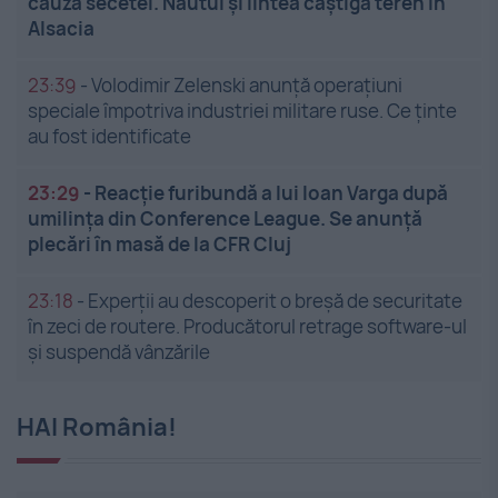
cauza secetei. Năutul și lintea câștigă teren în
Alsacia
23:39
-
Volodimir Zelenski anunță operațiuni
speciale împotriva industriei militare ruse. Ce ținte
au fost identificate
23:29
-
Reacție furibundă a lui Ioan Varga după
umilința din Conference League. Se anunță
plecări în masă de la CFR Cluj
23:18
-
Experții au descoperit o breșă de securitate
în zeci de routere. Producătorul retrage software-ul
și suspendă vânzările
HAI România!