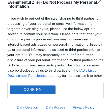
Evenimentul Zilei -
Do Not Process My Personal
Information
If you wish to opt-out of the sale, sharing to third parties, or
MONDEN
processing of your personal or sensitive information for
targeted advertising by us, please use the below opt-out
N-a fost favorit, dar a câștigat voturile
section to confirm your selection. Please note that after your
României. Povestea victoriei lui Gabi Tamaș la
opt-out request is processed you may continue seeing
interest-based ads based on personal information utilized by
Survivor 2026
us or personal information disclosed to third parties prior to
your opt-out. You may separately opt-out of the further
disclosure of your personal information by third parties on the
IAB’s list of downstream participants. This information may
also be disclosed by us to third parties on the
IAB’s List of
Downstream Participants
that may further disclose it to other
third parties.
CONFIRM
Data Deletion
Data Access
Privacy Policy
MONDEN