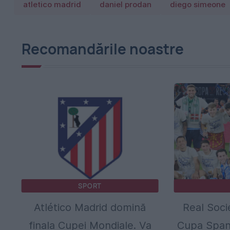
atletico madrid
daniel prodan
diego simeone
Recomandările noastre
SPORT
Atlético Madrid domină
Real Soci
finala Cupei Mondiale. Va
Cupa Spani