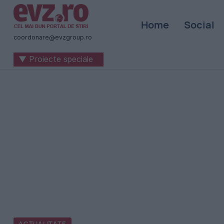
Știri
Home
Social
naționale
coordonare@evzgroup.ro
și
▼ Proiecte speciale
internaționale
|
România
-
Evenimentul
Zilei