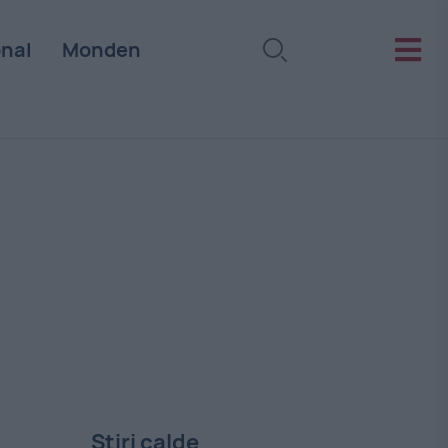
onal
Monden
Stiri calde