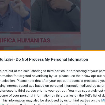
adrid, a evoluat alături de Daniel Prodan, pe
l Zilei -
Do Not Process My Personal Information
entinianul a fost îndurerat atunci când a aflat 
nal român și a spus că a avut o relație excelentă
to opt-out of the sale, sharing to third parties, or processing of your per
formation for targeted advertising by us, please use the below opt-out s
tă. Sunt cu gândul la el, a fost întotdeauna un 
r selection. Please note that after your opt-out request is processed y
eing interest-based ads based on personal information utilized by us or
ne pentru cotidianul „Marca”. Simeone și Prodan
disclosed to third parties prior to your opt-out. You may separately opt-
âștigată de Atletico în fața celor de la Athletic
losure of your personal information by third parties on the IAB’s list of
. This information may also be disclosed by us to third parties on the
IA