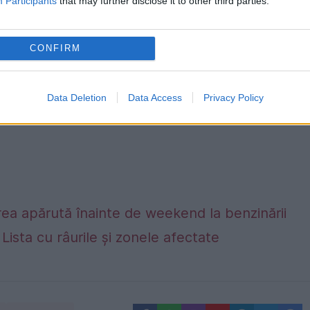
Participants
that may further disclose it to other third parties.
CONFIRM
Data Deletion
Data Access
Privacy Policy
ea apărută înainte de weekend la benzinării
. Lista cu râurile și zonele afectate