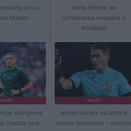
 penalty-uri cu
cheie înainte de
tico Madrid
următoarea evaluare a
României
SPORT
SPORT
inge plângerea
Istvan Kovacs va arbitra
i. Decizia vine
meciul Barcelona – Atletic