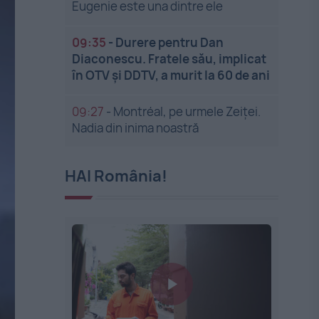
Eugenie este una dintre ele
09:35
-
Durere pentru Dan
Diaconescu. Fratele său, implicat
în OTV și DDTV, a murit la 60 de ani
09:27
-
Montréal, pe urmele Zeiței.
Nadia din inima noastră
HAI România!