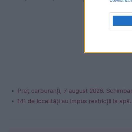
Downstream 
Preț carburanți, 7 august 2026. Schimbar
141 de localități au impus restricții la apă