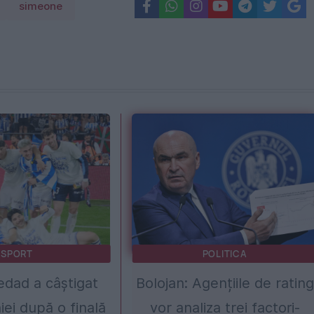
simeone
SPORT
POLITICA
edad a câștigat
Bolojan: Agențiile de rating
ei după o finală
vor analiza trei factori-