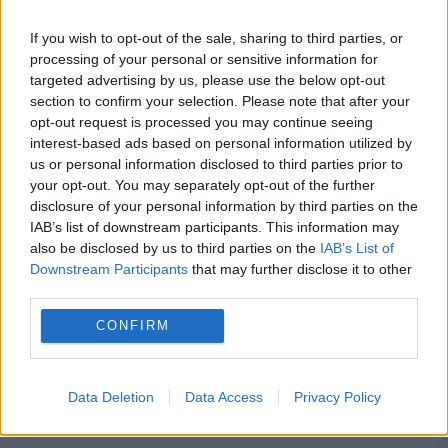
PSD cere activarea mecanismului european
de urgență pentru energie și susține
If you wish to opt-out of the sale, sharing to third parties, or
processing of your personal or sensitive information for
menținerea centralelor pe cărbune. Critici la
targeted advertising by us, please use the below opt-out
section to confirm your selection. Please note that after your
adresa lui Bolojan
opt-out request is processed you may continue seeing
interest-based ads based on personal information utilized by
us or personal information disclosed to third parties prior to
your opt-out. You may separately opt-out of the further
disclosure of your personal information by third parties on the
IAB’s list of downstream participants. This information may
also be disclosed by us to third parties on the
IAB’s List of
Downstream Participants
that may further disclose it to other
third parties.
CONFIRM
MONDEN
Andreea Esca, despre inteligența artificială.
Data Deletion
Data Access
Privacy Policy
Cum vede viitorul televiziunii