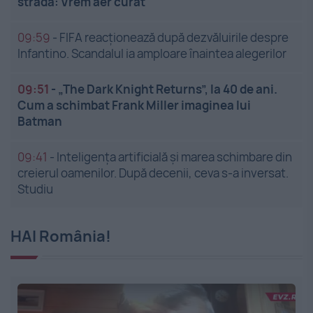
stradă: Vrem aer curat
09:59
-
FIFA reacționează după dezvăluirile despre
Infantino. Scandalul ia amploare înaintea alegerilor
09:51
-
„The Dark Knight Returns”, la 40 de ani.
Cum a schimbat Frank Miller imaginea lui
Batman
09:41
-
Inteligența artificială și marea schimbare din
creierul oamenilor. După decenii, ceva s-a inversat.
Studiu
HAI România!