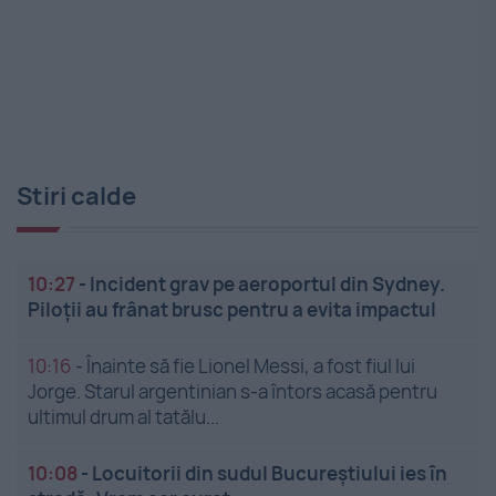
Stiri calde
10:27
-
Incident grav pe aeroportul din Sydney.
Piloții au frânat brusc pentru a evita impactul
10:16
-
Înainte să fie Lionel Messi, a fost fiul lui
Jorge. Starul argentinian s-a întors acasă pentru
ultimul drum al tatălu...
10:08
-
Locuitorii din sudul Bucureștiului ies în