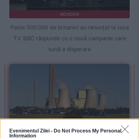
MONDEN
Peste 500.000 de britanici au renunțat la taxa
TV. BBC răspunde cu o nouă campanie care
sună a disperare
POLITICA
Evenimentul Zilei -
Do Not Process My Personal
Information