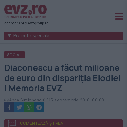
Știri
naționale
coordonare@evzgroup.ro
și
▼ Proiecte speciale
internaționale
|
SOCIAL
România
Diaconescu a făcut milioane
-
de euro din dispariția Elodiei
Evenimentul
| Memoria EVZ
Zilei
Anca Simionescu
15 septembrie 2016, 00:00
COMENTEAZĂ ȘTIREA