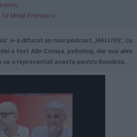
minescu
 lui Mihai Eminescu
a” s-a difuzat un nou podcast „HAI LIVE”, cu
ilei a fost Alin Comșa, psiholog, dar mai ales
a ce a reprezentat acesta pentru România.