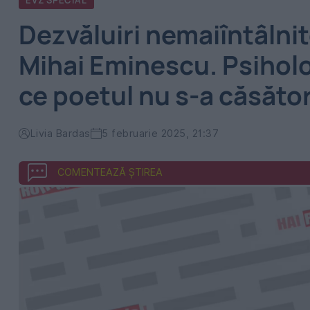
EVZ SPECIAL
Dezvăluiri nemaiîntâlnite
Mihai Eminescu. Psiholo
ce poetul nu s-a căsător
Livia Bardas
5 februarie 2025, 21:37
COMENTEAZĂ ȘTIREA