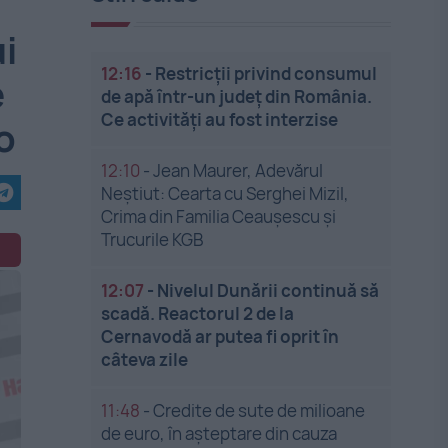
ui
12:16
-
Restricții privind consumul
e
de apă într-un județ din România.
Ce activități au fost interzise
o
12:10
-
Jean Maurer, Adevărul
Neștiut: Cearta cu Serghei Mizil,
Crima din Familia Ceaușescu și
Trucurile KGB
12:07
-
Nivelul Dunării continuă să
scadă. Reactorul 2 de la
Cernavodă ar putea fi oprit în
câteva zile
11:48
-
Credite de sute de milioane
de euro, în așteptare din cauza