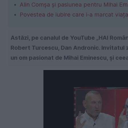
Alin Comșa și pasiunea pentru Mihai E
Povestea de iubire care i-a marcat viața
Astăzi, pe canalul de YouTube „HAI Români
Robert Turcescu, Dan Andronic. Invitatul z
un om pasionat de Mihai Eminescu, și cee