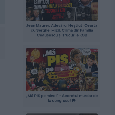
Jean Maurer, Adevărul Neștiut: Cearta
cu Serghei Mizil, Crima din Familia
Ceaușescu și Trucurile KGB
„Mă PIȘ pe mine!” – Secretul murdar de
la congrese! 😳