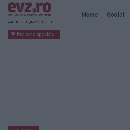
Știri
Home
Social
naționale
coordonare@evzgroup.ro
și
▼ Proiecte speciale
internaționale
|
România
-
Evenimentul
Zilei