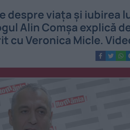
 despre viața și iubirea l
gul Alin Comșa explică d
it cu Veronica Micle. Vide