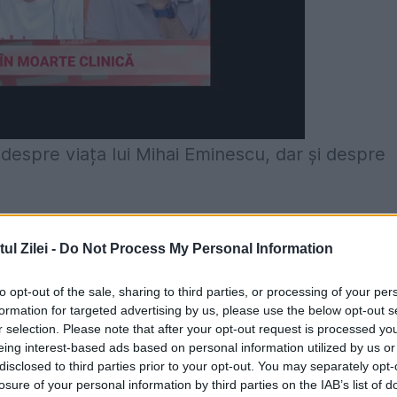
 despre viața lui Mihai Eminescu, dar și despre
hai Eminescu
l Zilei -
Do Not Process My Personal Information
 început totul, psihologul a mărturisit că de ab
to opt-out of the sale, sharing to third parties, or processing of your per
de mult îl îndrăgește pe marele poet.
formation for targeted advertising by us, please use the below opt-out s
r selection. Please note that after your opt-out request is processed y
cut eu, dar și cea în care suntem astăzi, practi
eing interest-based ads based on personal information utilized by us or
disclosed to third parties prior to your opt-out. You may separately opt-
ontrolat dacă am învățat. În mod absolut direct
losure of your personal information by third parties on the IAB’s list of