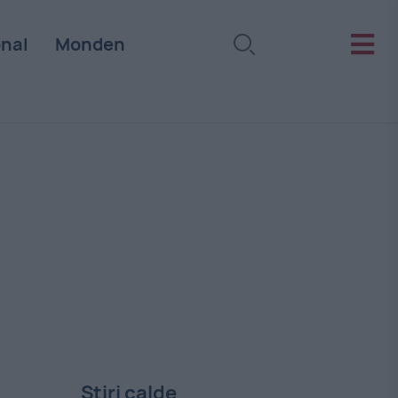
onal
Monden
Stiri calde