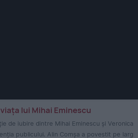
 viața lui Mihai Eminescu
ție de iubire dintre Mihai Eminescu și Veronica
nția publicului. Alin Comșa a povestit pe larg