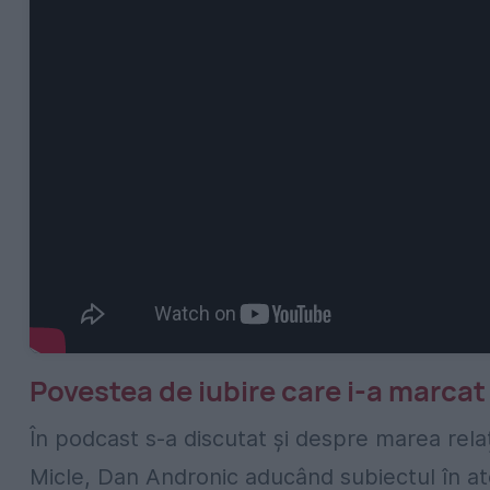
Povestea de iubire care i-a marcat
În podcast s-a discutat și despre marea rela
Micle, Dan Andronic aducând subiectul în ate