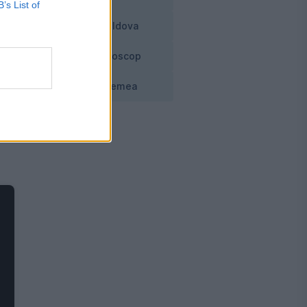
B’s List of
au
Moldova
Horoscop
i
Vremea