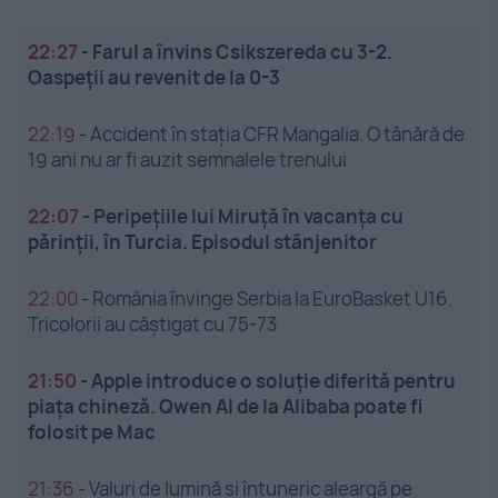
22:27
-
Farul a învins Csikszereda cu 3-2.
Oaspeții au revenit de la 0-3
22:19
-
Accident în stația CFR Mangalia. O tânără de
19 ani nu ar fi auzit semnalele trenului
22:07
-
Peripețiile lui Miruță în vacanța cu
părinții, în Turcia. Episodul stânjenitor
22:00
-
România învinge Serbia la EuroBasket U16.
Tricolorii au câștigat cu 75-73
21:50
-
Apple introduce o soluție diferită pentru
piața chineză. Qwen AI de la Alibaba poate fi
folosit pe Mac
21:36
-
Valuri de lumină și întuneric aleargă pe