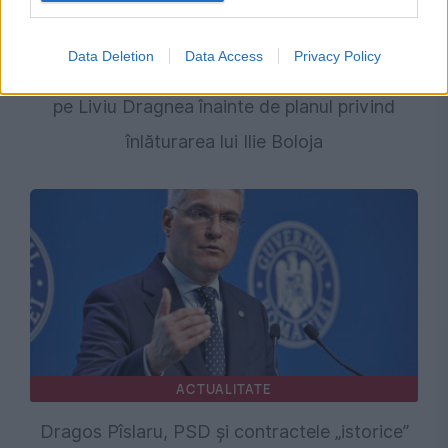
POLITICA
Data Deletion
Data Access
Privacy Policy
Cine sunt cei doi lideri PSD care l-ar fi vizitat
pe Liviu Dragnea înainte de planul privind
înlăturarea lui Ilie Boloja
ACTUALITATE
Dragos Pîslaru, PSD și contractele „istorice”