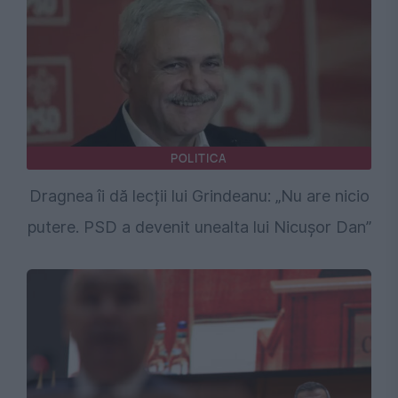
POLITICA
Dragnea îi dă lecții lui Grindeanu: „Nu are nicio
putere. PSD a devenit unealta lui Nicușor Dan”