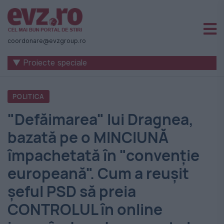
Știri
naționale
coordonare@evzgroup.ro
și
▼ Proiecte speciale
internaționale
|
POLITICA
România
"Defăimarea" lui Dragnea,
-
bazată pe o MINCIUNĂ
Evenimentul
împachetată în "convenţie
Zilei
europeană". Cum a reuşit
şeful PSD să preia
CONTROLUL în online