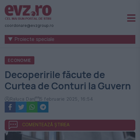
Știri
naționale
coordonare@evzgroup.ro
și
▼ Proiecte speciale
internaționale
|
ECONOMIE
România
Decoperirile făcute de
-
Curtea de Conturi la Guvern
Evenimentul
Zilei
Raluca Dan
5 februarie 2025, 16:54
COMENTEAZĂ ȘTIREA