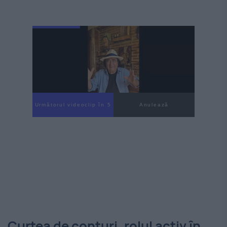
Următorul videoclip în 4
Anulează
Curtea de conturi, rolul activ în