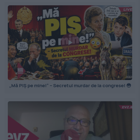
„Mă PIȘ pe mine!” – Secretul murdar de la congrese! 😳