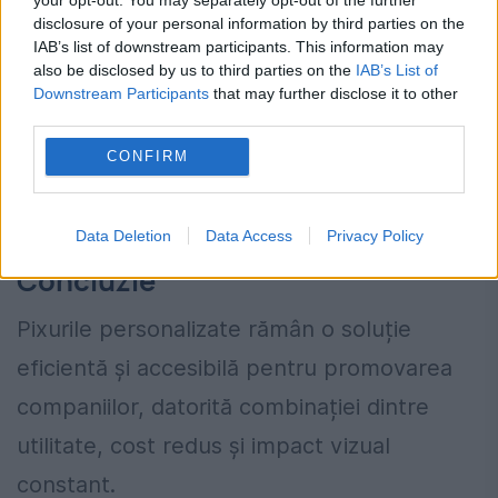
campaniile online și contribuie la crearea
disclosure of your personal information by third parties on the
unei experiențe de brand coerente.
IAB’s list of downstream participants. This information may
also be disclosed by us to third parties on the
IAB’s List of
Downstream Participants
that may further disclose it to other
Ele pot fi integrate în pachete
third parties.
promoționale, evenimente sau întâlniri de
CONFIRM
business, ajutând la consolidarea relațiilor
cu clienții și partenerii.
Data Deletion
Data Access
Privacy Policy
Concluzie
Pixurile personalizate rămân o soluție
eficientă și accesibilă pentru promovarea
companiilor, datorită combinației dintre
utilitate, cost redus și impact vizual
constant.