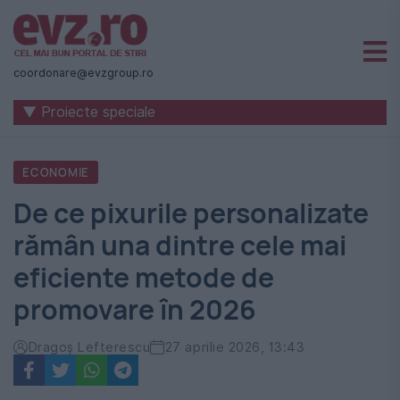
Știri
naționale
coordonare@evzgroup.ro
și
▼ Proiecte speciale
internaționale
|
ECONOMIE
România
De ce pixurile personalizate
-
rămân una dintre cele mai
Evenimentul
eficiente metode de
Zilei
promovare în 2026
Dragoș Lefterescu
27 aprilie 2026, 13:43