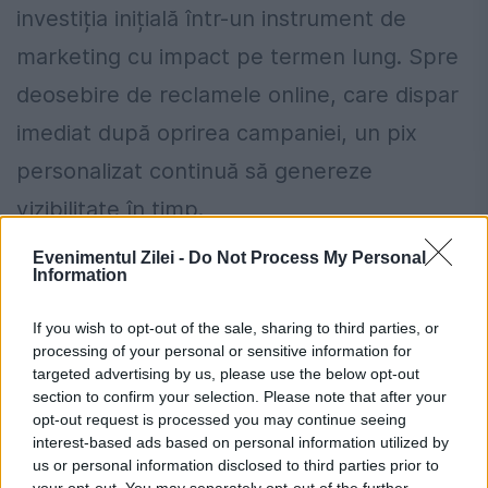
investiția inițială într-un instrument de
marketing cu impact pe termen lung. Spre
deosebire de reclamele online, care dispar
imediat după oprirea campaniei, un pix
personalizat continuă să genereze
vizibilitate în timp.
Rolul în strategia modernă de
Evenimentul Zilei -
Do Not Process My Personal
Information
marketing
If you wish to opt-out of the sale, sharing to third parties, or
Într-o strategie eficientă, companiile
processing of your personal or sensitive information for
targeted advertising by us, please use the below opt-out
combină canalele digitale cu cele offline.
section to confirm your selection. Please note that after your
Obiectele promoționale, precum pixurile
opt-out request is processed you may continue seeing
interest-based ads based on personal information utilized by
personalizate, completează perfect
us or personal information disclosed to third parties prior to
your opt-out. You may separately opt-out of the further