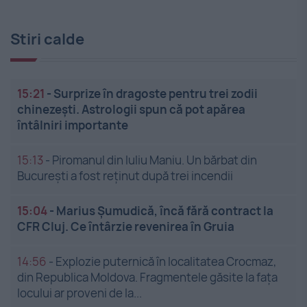
Stiri calde
15:21
-
Surprize în dragoste pentru trei zodii
chinezești. Astrologii spun că pot apărea
întâlniri importante
15:13
-
Piromanul din Iuliu Maniu. Un bărbat din
București a fost reținut după trei incendii
15:04
-
Marius Șumudică, încă fără contract la
CFR Cluj. Ce întârzie revenirea în Gruia
14:56
-
Explozie puternică în localitatea Crocmaz,
din Republica Moldova. Fragmentele găsite la fața
locului ar proveni de la...