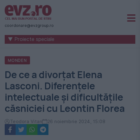
Știri
naționale
coordonare@evzgroup.ro
și
▼ Proiecte speciale
internaționale
|
MONDEN
România
De ce a divorțat Elena
-
Lasconi. Diferențele
Evenimentul
intelectuale și dificultățile
Zilei
căsniciei cu Leontin Florea
Teodora Vitan
26 noiembrie 2024, 15:08