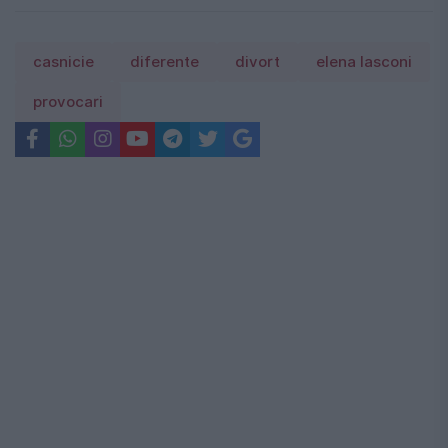
casnicie
diferente
divort
elena lasconi
provocari