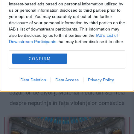
interest-based ads based on personal information utilized by
us or personal information disclosed to third parties prior to
your opt-out. You may separately opt-out of the further
disclosure of your personal information by third parties on the
IAB’s list of downstream participants. This information may
also be disclosed by us to third parties on the
IAB’s List of
Downstream Participants
that may further disclose it to other
third parties.
EVENIMENTUL ISTORIC
CONFIRM
Magistrați și milițieni folosiți de propaganda
Data Deletion
Data Access
Privacy Policy
pentru decretul ceaușist de stopare a
cazurilor de divorț. Material inedit din Scînteia
despre neputința în fața violențelor domestice