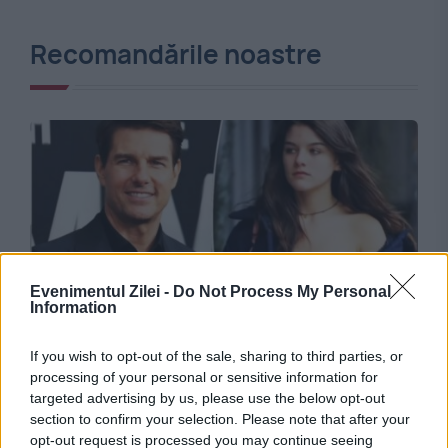
Recomandările noastre
Evenimentul Zilei -
Do Not Process My Personal
Information
MONDEN
If you wish to opt-out of the sale, sharing to third parties, or
Suri, fiica lui Tom Cruise, renunță la numele
processing of your personal or sensitive information for
tatălui său. Ce nume folosește fiica actorului
targeted advertising by us, please use the below opt-out
section to confirm your selection. Please note that after your
opt-out request is processed you may continue seeing