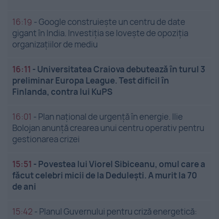
16:19
-
Google construiește un centru de date
gigant în India. Investiția se lovește de opoziția
organizațiilor de mediu
16:11
-
Universitatea Craiova debutează în turul 3
preliminar Europa League. Test dificil în
Finlanda, contra lui KuPS
16:01
-
Plan național de urgență în energie. Ilie
Bolojan anunță crearea unui centru operativ pentru
gestionarea crizei
15:51
-
Povestea lui Viorel Sibiceanu, omul care a
făcut celebri micii de la Dedulești. A murit la 70
de ani
15:42
-
Planul Guvernului pentru criză energetică: