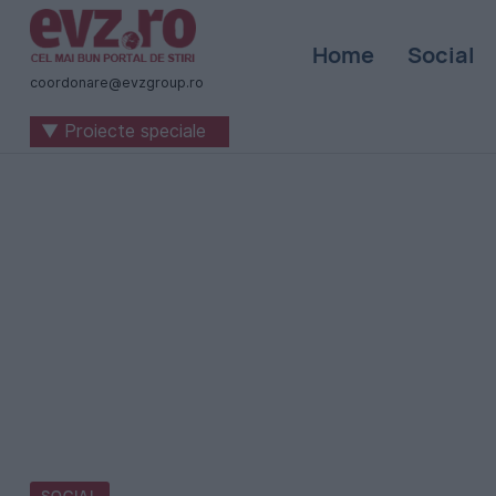
Știri
Home
Social
naționale
coordonare@evzgroup.ro
și
▼ Proiecte speciale
internaționale
|
România
-
Evenimentul
Zilei