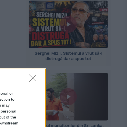
Serghei Mizil. Sistemul a vrut să-l
distrugă dar a spus tot
de
sonal or
ection to
ou may
 personal
out of the
 downstream
Importul muncitorilor din Sri Lanka,