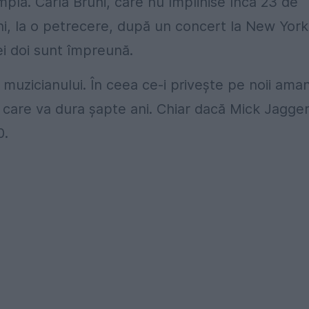
mplă. Carla Bruni, care nu împlinise încă 23 de
ani, la o petrecere, după un concert la New York
cei doi sunt împreună.
l muzicianului. În ceea ce-i privește pe noii aman
e care va dura șapte ani. Chiar dacă Mick Jagge
0.