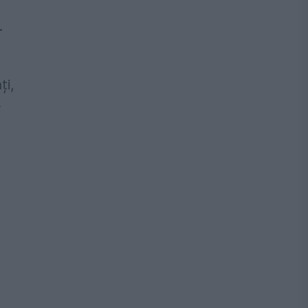
.
ți,
r