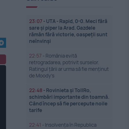
23:07
-
UTA - Rapid, 0-0. Meci fără
sare și piper la Arad. Gazdele
rămân fără victorie, oaspeții sunt
neînvinși
22:57
-
România evită
retrogradarea, potrivit surselor.
Ratingul țării ar urma să fie menținut
de Moody’s
22:48
-
Rovinieta și TollRo,
schimbări importante din toamnă.
Când încep să fie percepute noile
tarife
22:41
-
Insolvenţa în Republica