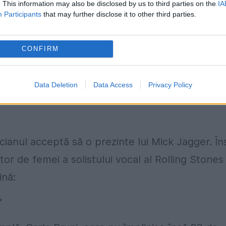
. This information may also be disclosed by us to third parties on the
IA
ebun după ea, glaciala Carla Bruni nu dădea
Participants
that may further disclose it to other third parties.
ru ea mai mult de o zbenguială.”
CONFIRM
 mare atenție muzicianului îndrăgostit lulea. Câ
pton, acesta se repede să o vadă pe draga lui
Data Deletion
Data Access
Privacy Policy
a de Azur,
„ea nu a fost prea încântată să-l vad
cianul acceptă să o prezinte lui Mick Jagger. În
or de femei a solistului vocal al Rolling Stones
ină:
”