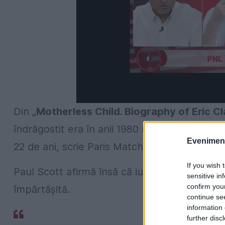
Din
„Motherless Child. Biography of Eric C
îndrăgostit era în anii 1980 muzicianul brita
Evenimentu
22 de ani, scrie Paris Match.
If you wish 
Paul Scott afirmă însă că iubirea, care
„friz
sensitive in
confirm you
împărtășită.
continue se
information 
further disc