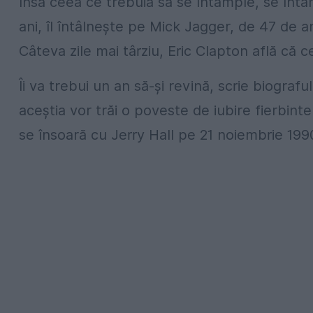
Însă ceea ce trebuia să se întâmple, se întâ
ani, îl întâlnește pe Mick Jagger, de 47 de 
Câteva zile mai târziu, Eric Clapton află că 
Îi va trebui un an să-și revină, scrie biografu
aceștia vor trăi o poveste de iubire fierbint
se însoară cu Jerry Hall pe 21 noiembrie 199