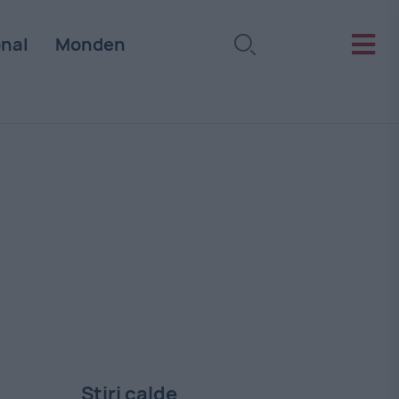
onal
Monden
Stiri calde