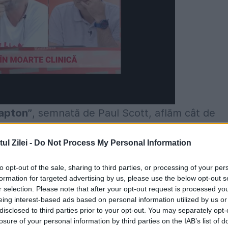
lapton”
, semnată de Paul Scott, aflăm cât de
nic de Carla Bruni, pe atunci un manechin tânăr 
l Zilei -
Do Not Process My Personal Information
to opt-out of the sale, sharing to third parties, or processing of your per
a obsesia”
, a chitaristului nu era întru totul
formation for targeted advertising by us, please use the below opt-out s
r selection. Please note that after your opt-out request is processed y
eing interest-based ads based on personal information utilized by us or
disclosed to third parties prior to your opt-out. You may separately opt-
losure of your personal information by third parties on the IAB’s list of