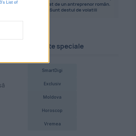
B’s List of
explicat de un antreprenor român.
Sunt destul de volatili
nd,
Proiecte speciale
ă
SmartDigi
Exclusiv
să
Moldova
Horoscop
Vremea