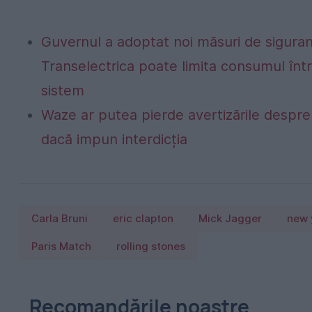
Guvernul a adoptat noi măsuri de siguran
Transelectrica poate limita consumul într
sistem
Waze ar putea pierde avertizările despre r
dacă impun interdicția
Carla Bruni
eric clapton
Mick Jagger
new 
Paris Match
rolling stones
Recomandările noastre