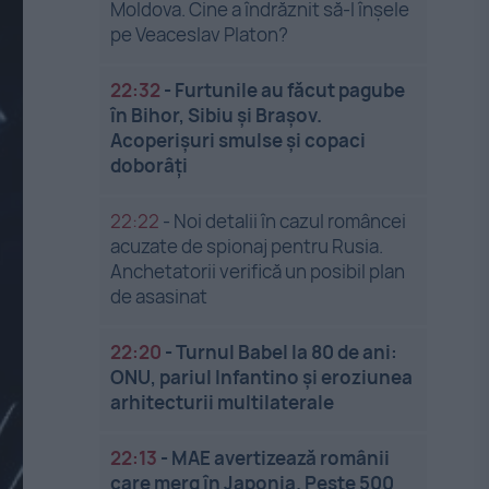
Moldova. Cine a îndrăznit să-l înşele
pe Veaceslav Platon?
22:32
-
Furtunile au făcut pagube
în Bihor, Sibiu și Brașov.
Acoperișuri smulse și copaci
doborâți
22:22
-
Noi detalii în cazul româncei
acuzate de spionaj pentru Rusia.
Anchetatorii verifică un posibil plan
de asasinat
22:20
-
Turnul Babel la 80 de ani:
ONU, pariul Infantino și eroziunea
arhitecturii multilaterale
22:13
-
MAE avertizează românii
care merg în Japonia. Peste 500