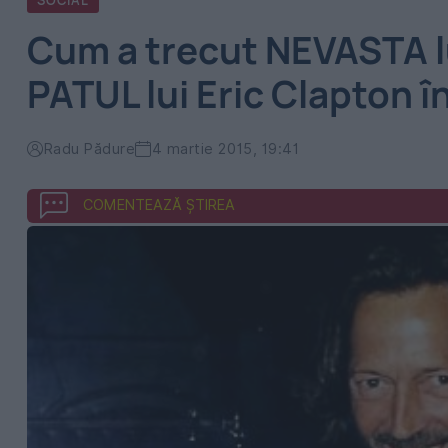
SOCIAL
Cum a trecut NEVASTA lu
PATUL lui Eric Clapton î
Radu Pădure
4 martie 2015, 19:41
COMENTEAZĂ ȘTIREA