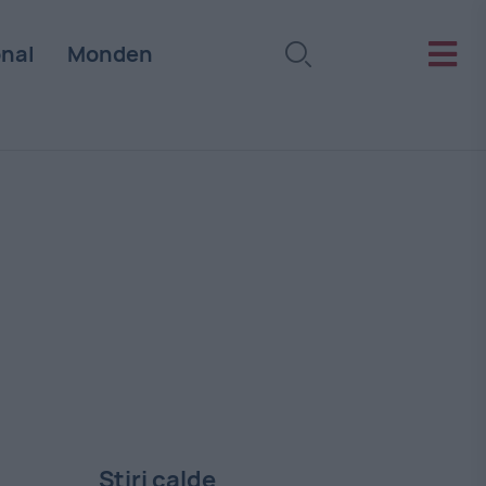
onal
Monden
Stiri calde