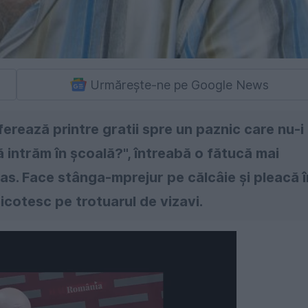
Urmărește-ne pe Google News
iferează printre gratii spre un paznic care nu-i
să intrăm în şcoală?", întreabă o fătucă mai
glas. Face stânga-mprejur pe călcâie şi pleacă î
icotesc pe trotuarul de vizavi.