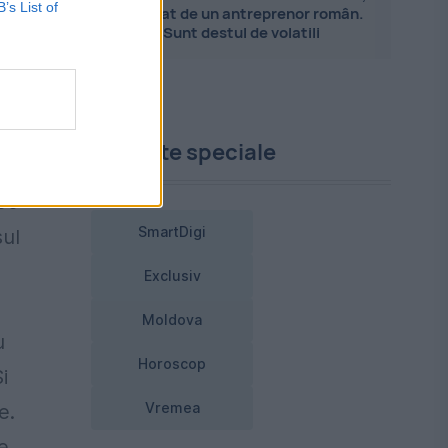
B’s List of
explicat de un antreprenor român.
ă
Sunt destul de volatili
Proiecte speciale
ază
100
SmartDigi
sul
Exclusiv
Moldova
u
Horoscop
i
Vremea
e.
e