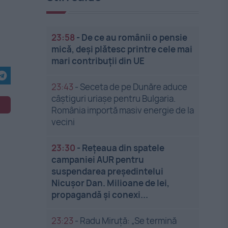
23:58
-
De ce au românii o pensie
mică, deși plătesc printre cele mai
mari contribuții din UE
23:43
-
Seceta de pe Dunăre aduce
câștiguri uriașe pentru Bulgaria.
România importă masiv energie de la
vecini
23:30
-
Rețeaua din spatele
campaniei AUR pentru
suspendarea președintelui
Nicușor Dan. Milioane de lei,
propagandă și conexi...
23:23
-
Radu Miruță: „Se termină