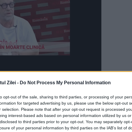
Asachi" din Galaţi şi difuzat la Realitatea TV. U
l Zilei -
Do Not Process My Personal Information
elevii să intre: nu sunt îmbrăcaţi decent. Băieţii
to opt-out of the sale, sharing to third parties, or processing of your per
 schimb trebuie să poarte pantaloni decenţi (fie 
formation for targeted advertising by us, please use the below opt-out s
s la culoare şi cămaşă albă. Fetele să nu aibă păr
r selection. Please note that after your opt-out request is processed y
eing interest-based ads based on personal information utilized by us or
e strident. Noi secvenţe cu tineri interzişi: un ju
disclosed to third parties prior to your opt-out. You may separately opt-
losure of your personal information by third parties on the IAB’s list of
ul?", întreabă reporterul. "Aoleu!" Junele duce