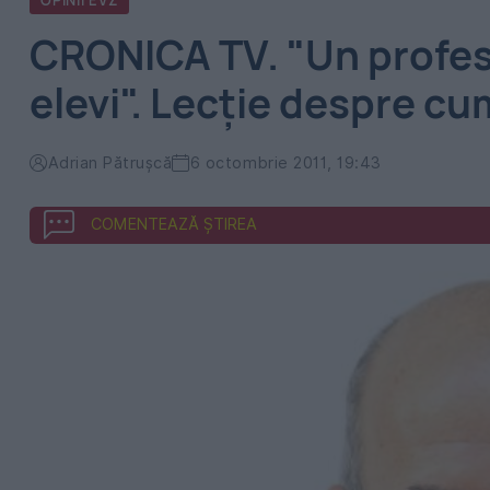
OPINII EVZ
CRONICA TV. "Un profes
elevi". Lecţie despre cu
Adrian Pătrușcă
6 octombrie 2011, 19:43
COMENTEAZĂ ȘTIREA