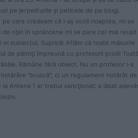
uri pe jerpeliturile şi peticele de pe blugi.
a, pe care credeam că l-aş ocoli noaptea, mi se
i de oţel în sprâncene mi se pare cel mai reuşit
 el subiectul. Supriză! Aflăm că toate măsurile
ului de părinţi împreună cu profesorii şcolii! Toat
e fâsâie. Rămâne fără obiect. Nu un profesor i-a
 hotărâre "bruscă", ci un regulament hotărât de
 la Antena 1 ar trebui sancţionat: a lăsat adevă
ploziv.