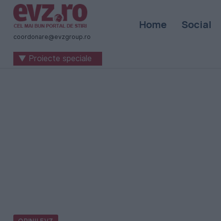
Știri
Home
Social
naționale
coordonare@evzgroup.ro
și
▼ Proiecte speciale
internaționale
|
România
-
Evenimentul
Zilei