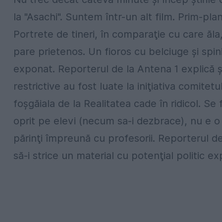
la "Asachi". Suntem într-un alt film. Prim-plan
Portrete de tineri, în comparaţie cu care ăl
pare prietenos. Un fioros cu belciuge şi spin
exponat. Reporterul de la Antena 1 explică şi
restrictive au fost luate la iniţiativa comitet
foşgăiala de la Realitatea cade în ridicol. S
oprit pe elevi (necum sa-i dezbrace), nu e o
părinţi împreună cu profesorii. Reporterul de
să-i strice un material cu potenţial politic ex