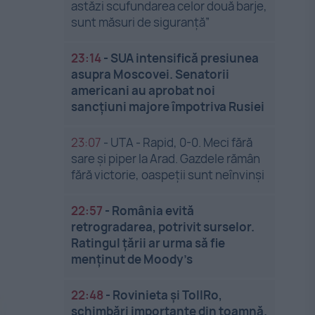
astăzi scufundarea celor două barje,
sunt măsuri de siguranţă”
23:14
-
SUA intensifică presiunea
asupra Moscovei. Senatorii
americani au aprobat noi
sancțiuni majore împotriva Rusiei
23:07
-
UTA - Rapid, 0-0. Meci fără
sare și piper la Arad. Gazdele rămân
fără victorie, oaspeții sunt neînvinși
22:57
-
România evită
retrogradarea, potrivit surselor.
Ratingul țării ar urma să fie
menținut de Moody’s
22:48
-
Rovinieta și TollRo,
schimbări importante din toamnă.