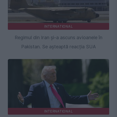
INTERNATIONAL
Regimul din Iran și-a ascuns avioanele în
Pakistan. Se așteaptă reacția SUA
INTERNATIONAL