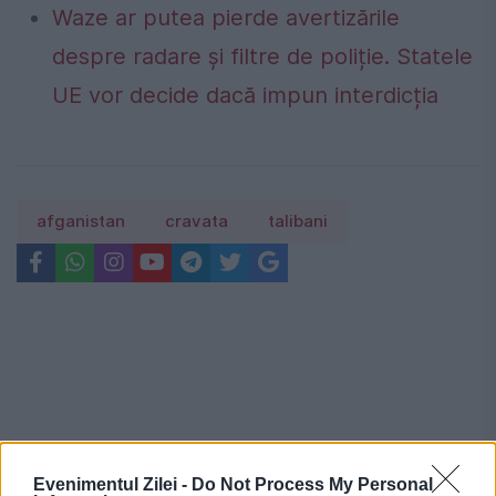
Waze ar putea pierde avertizările
despre radare și filtre de poliție. Statele
UE vor decide dacă impun interdicția
afganistan
cravata
talibani
Evenimentul Zilei -
Do Not Process My Personal