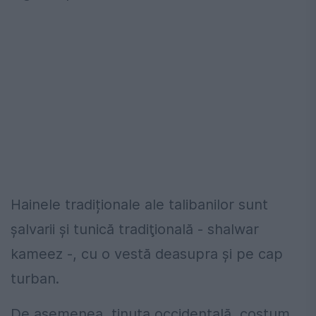
Hainele tradiționale ale talibanilor sunt
şalvarii şi tunică tradiţională - shalwar
kameez -, cu o vestă deasupra şi pe cap
turban.
De asemenea, ținuta occidentală, costum,