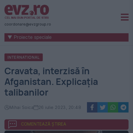
Știri
naționale
coordonare@evzgroup.ro
și
▼ Proiecte speciale
internaționale
|
INTERNATIONAL
România
Cravata, interzisă în
-
Afganistan. Explicația
Evenimentul
talibanilor
Zilei
Mihai Soica
26 iulie 2023, 20:48
COMENTEAZĂ ȘTIREA