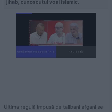
jihab, cunoscutul voal islamic.
Următorul videoclip în 4
Anulează
Ultima regulă impusă de talibani afgani se