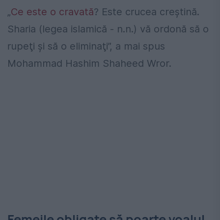
„
Ce este o cravată
? Este crucea creştină.
Sharia (legea islamică - n.n.) vă ordonă să o
rupeţi şi să o eliminaţi”, a mai spus
Mohammad Hashim Shaheed Wror.
Femeile obligate să poarte voalul