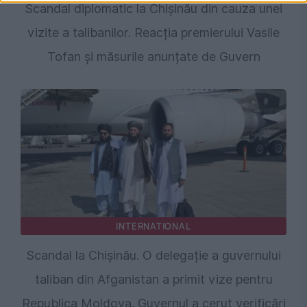
Scandal diplomatic la Chișinău din cauza unei
vizite a talibanilor. Reacția premierului Vasile
Tofan și măsurile anunțate de Guvern
INTERNATIONAL
Scandal la Chișinău. O delegație a guvernului
taliban din Afganistan a primit vize pentru
Republica Moldova. Guvernul a cerut verificări