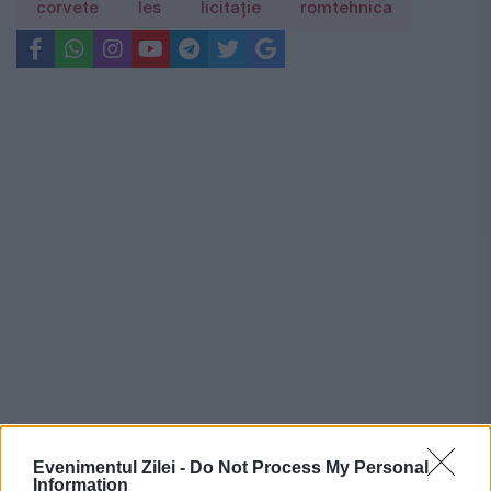
corvete
les
licitație
romtehnica
Recomandările noastre
Evenimentul Zilei -
Do Not Process My Personal
Information