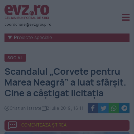
Știri
naționale
coordonare@evzgroup.ro
și
▼ Proiecte speciale
internaționale
|
SOCIAL
România
Scandalul „Corvete pentru
-
Marea Neagră” a luat sfârșit.
Evenimentul
Cine a câștigat licitația
Zilei
Cristian Istrate
2 iulie 2019, 16:11
COMENTEAZĂ ȘTIREA