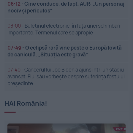
08:12
-
Cine conduce, de fapt, AUR: „Un personaj
nociv și periculos”
08:00
-
Buletinul electronic, în fața unei schimbări
importante. Termenul care se apropie
07:49
-
O eclipsă rară vine peste o Europă lovită
de caniculă. „Situația este gravă”
07:40
-
Cancerul lui Joe Biden a ajuns într-un stadiu
avansat. Fiul său vorbește despre suferința fostului
președinte
HAI România!