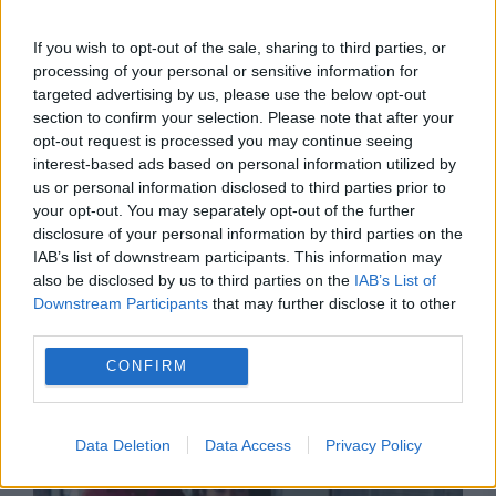
If you wish to opt-out of the sale, sharing to third parties, or
processing of your personal or sensitive information for
targeted advertising by us, please use the below opt-out
section to confirm your selection. Please note that after your
opt-out request is processed you may continue seeing
interest-based ads based on personal information utilized by
us or personal information disclosed to third parties prior to
your opt-out. You may separately opt-out of the further
disclosure of your personal information by third parties on the
SPORT
IAB’s list of downstream participants. This information may
also be disclosed by us to third parties on the
IAB’s List of
Mingea „Mâna lui Dumnezeu” a lui Maradona,
Downstream Participants
that may further disclose it to other
third parties.
scoasă la licitație. Suma fabuloasă care ar
CONFIRM
putea fi plătită
Data Deletion
Data Access
Privacy Policy