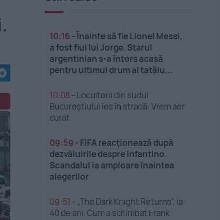
.
10:16
-
Înainte să fie Lionel Messi,
a fost fiul lui Jorge. Starul
argentinian s-a întors acasă
pentru ultimul drum al tatălu...
10:08
-
Locuitorii din sudul
Bucureștiului ies în stradă: Vrem aer
curat
09:59
-
FIFA reacționează după
dezvăluirile despre Infantino.
Scandalul ia amploare înaintea
alegerilor
09:51
-
„The Dark Knight Returns”, la
40 de ani. Cum a schimbat Frank