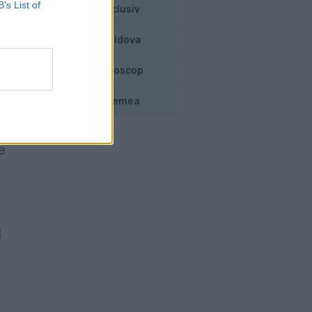
m
B’s List of
Exclusiv
Moldova
tă
Horoscop
Vremea
e
d