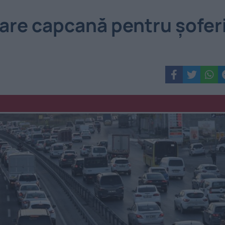
are capcană pentru șoferi