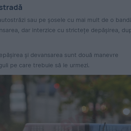
ostradă
 autostrăzi sau pe șosele cu mai mult de o band
sarea, dar interzice cu strictețe depășirea, du
ă depășirea și devansarea sunt două manevre
guli pe care trebuie să le urmezi.