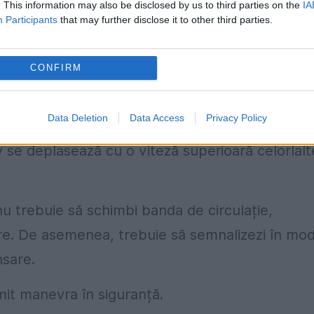
e diferența dintre devansare și depășire confor
. This information may also be disclosed by us to third parties on the
IA
Participants
that may further disclose it to other third parties.
 vehicul circulă cu o viteză mai mare pe o anumi
CONFIRM
paralele, în aceeași direcție.
Data Deletion
Data Access
Privacy Policy
fără părăsirea benzii de circulație. Ea este
 se deplasează cu o viteză superioară celorlalt
u trebuie să schimbi banda de circulație,
re. De asemenea, trebuie să semnalizezi în mo
nsare.
it manevra în siguranță.