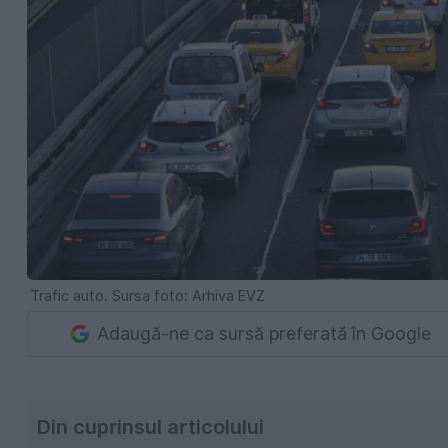
Trafic auto. Sursa foto: Arhiva EVZ
Adaugă-ne ca sursă preferată în Google
Din cuprinsul articolului