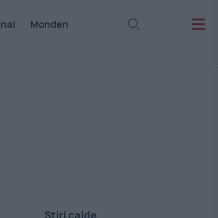
onal
Monden
Stiri calde