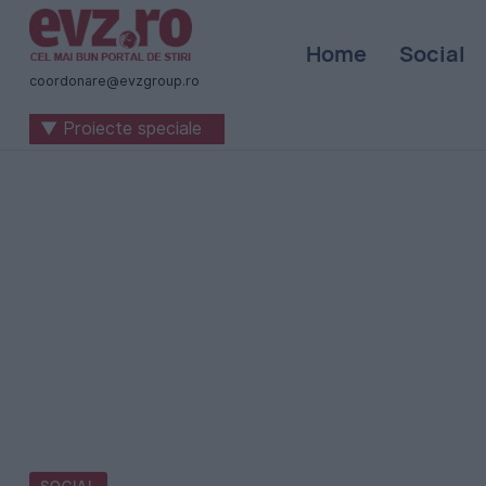
Știri
Home
Social
naționale
coordonare@evzgroup.ro
și
▼ Proiecte speciale
internaționale
|
România
-
Evenimentul
Zilei