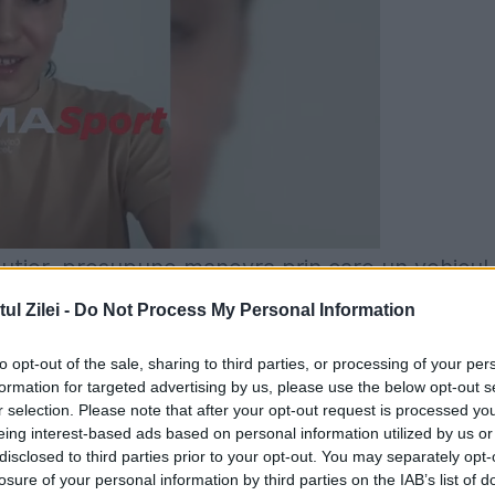
Rutier, presupune manevra prin care un vehicul
 circulă în aceeași direcție.
l Zilei -
Do Not Process My Personal Information
ea benzii de circulație sau părăsirea șirului d
to opt-out of the sale, sharing to third parties, or processing of your per
formation for targeted advertising by us, please use the below opt-out s
icipant la trafic.
r selection. Please note that after your opt-out request is processed y
eing interest-based ads based on personal information utilized by us or
ași lucru cu devansarea
disclosed to third parties prior to your opt-out. You may separately opt-
losure of your personal information by third parties on the IAB’s list of