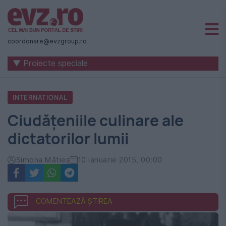
Știri
naționale
coordonare@evzgroup.ro
și
▼ Proiecte speciale
internaționale
|
INTERNATIONAL
România
Ciudățeniile culinare ale
-
dictatorilor lumii
Evenimentul
Zilei
Simona Mătieș
10 ianuarie 2015, 00:00
COMENTEAZĂ ȘTIREA