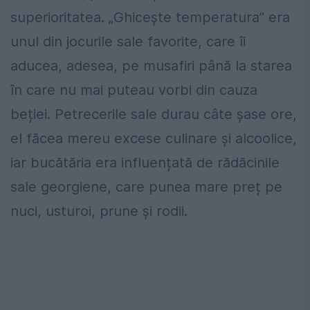
superioritatea. „Ghicește temperatura” era
unul din jocurile sale favorite, care îi
aducea, adesea, pe musafiri până la starea
în care nu mai puteau vorbi din cauza
beției. Petrecerile sale durau câte șase ore,
el făcea mereu excese c
ulinare și alcoolice,
iar bucătăria era influențată de rădăcinile
sale georgiene, care punea mare preț pe
nuci, usturoi, prune și rodii.