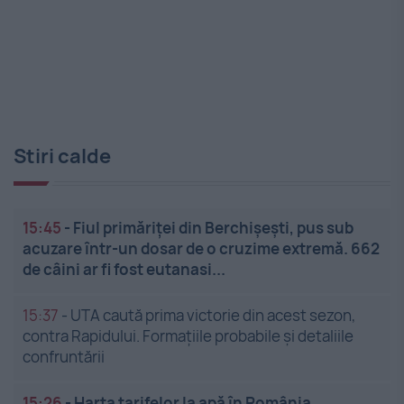
Stiri calde
15:45
-
Fiul primăriței din Berchișești, pus sub
acuzare într-un dosar de o cruzime extremă. 662
de câini ar fi fost eutanasi...
15:37
-
UTA caută prima victorie din acest sezon,
contra Rapidului. Formațiile probabile și detaliile
confruntării
15:26
-
Harta tarifelor la apă în România.