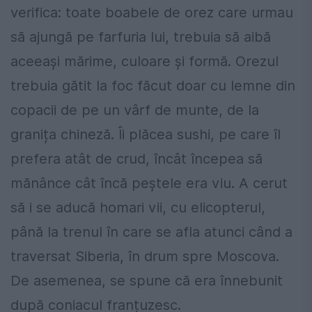
verifica: toate boabele de orez care urmau
să ajungă pe farfuria lui, trebuia să aibă
aceeași mărime, culoare și formă. Orezul
trebuia gătit la foc făcut doar cu lemne din
copacii de pe un vârf de munte, de la
granița chineză. Îi plăcea sushi, pe care îl
prefera atât de crud, încât începea să
mănânce cât încă peștele era viu. A cerut
să i se aducă homari vi
i, cu elicopterul,
până la trenul în care se afla atunci când a
traversat Siberia, în drum spre Moscova.
De asemenea, se spune că era înnebunit
după coniacul franțuzesc.