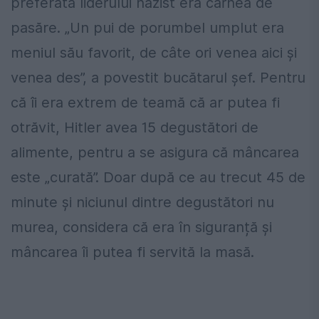
preferata liderului nazist era carnea de
pasăre. „Un pui de porumbel umplut era
meniul său favorit, de câte ori venea aici și
venea des”, a povestit bucătarul șef. Pentru
că îi era extrem de teamă că ar putea fi
otrăvit, Hitler avea 15 degustători de
alimente, pentru a se asigura că mâncarea
este „curată”. Doar după ce au trecut 45 de
minute și niciunul dintre degustători nu
murea, considera că era în siguran
ță și
mâncarea îi putea fi servită la masă.