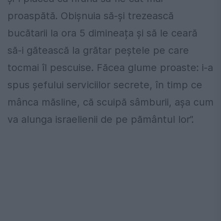
proaspătă. Obișnuia să-și trezească
bucătarii la ora 5 dimineața și să le ceară
să-i gătească la grătar peștele pe care
tocmai îl pescuise. Făcea glume proaste: i-a
spus șefului serviciilor secrete, în timp ce
mânca măsline, că scuipă sâmburii, așa cum
va alunga israelienii de pe pământul lor”.