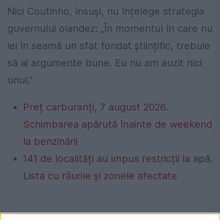
Nici Coutinho, însuși, nu înțelege strategia
guvernului olandez: „În momentul în care nu
iei în seamă un sfat fondat științific, trebuie
să ai argumente bune. Eu nu am auzit nici
unul.”
Preț carburanți, 7 august 2026.
Schimbarea apărută înainte de weekend
la benzinării
141 de localități au impus restricții la apă.
Lista cu râurile și zonele afectate