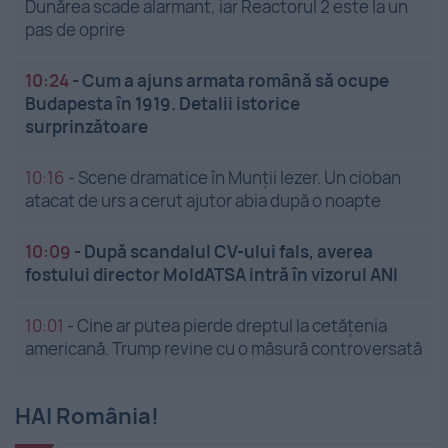
Dunărea scade alarmant, iar Reactorul 2 este la un
pas de oprire
10:24
-
Cum a ajuns armata română să ocupe
Budapesta în 1919. Detalii istorice
surprinzătoare
10:16
-
Scene dramatice în Munții Iezer. Un cioban
atacat de urs a cerut ajutor abia după o noapte
10:09
-
După scandalul CV-ului fals, averea
fostului director MoldATSA intră în vizorul ANI
10:01
-
Cine ar putea pierde dreptul la cetățenia
americană. Trump revine cu o măsură controversată
HAI România!