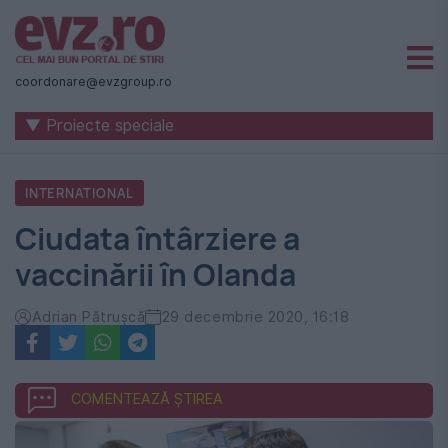
Știri
naționale
coordonare@evzgroup.ro
și
▼ Proiecte speciale
internaționale
|
INTERNATIONAL
România
Ciudata întârziere a
-
vaccinării în Olanda
Evenimentul
Zilei
Adrian Pătrușcă
29 decembrie 2020, 16:18
COMENTEAZĂ ȘTIREA