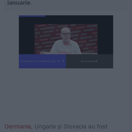
ianuarie.
Următorul videoclip în 4
Anulează
Germania
, Ungaria și Slovacia au fost